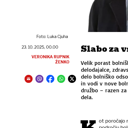
Foto: Luka Cjuha
Slabo za v
23. 10. 2025, 00.00
VERONIKA RUPNIK
Velik porast bolniš
ŽENKO
delodajalce, zdrav
delo bolniško ods
in vodi v nove bol
družbo – razen za 
dela.
ot poročajo 
področju boln