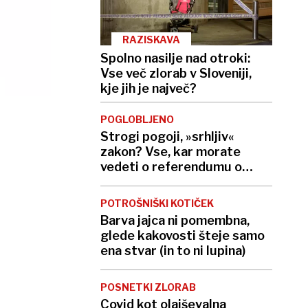
RAZISKAVA
Spolno nasilje nad otroki:
Vse več zlorab v Sloveniji,
kje jih je največ?
POGLOBLJENO
Strogi pogoji, »srhljiv«
zakon? Vse, kar morate
vedeti o referendumu o
končanju življenja
POTROŠNIŠKI KOTIČEK
Barva jajca ni pomembna,
glede kakovosti šteje samo
ena stvar (in to ni lupina)
POSNETKI ZLORAB
Covid kot olajševalna