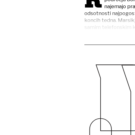
K
najemajo pra
odsotnosti najpogoste
koncih tedna. Marsik
samim telefonskim k