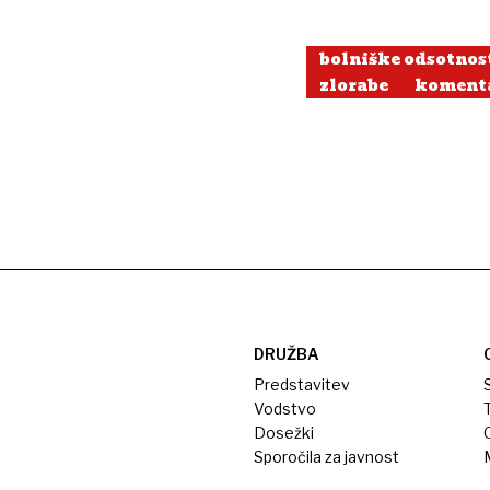
bolniške odsotnos
zlorabe
koment
DRUŽBA
Predstavitev
S
Vodstvo
T
Dosežki
Sporočila za javnost
M