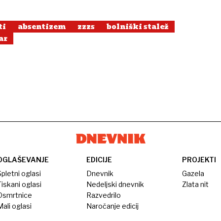
ti
absentizem
zzzs
bolniški stalež
ar
OGLAŠEVANJE
EDICIJE
PROJEKTI
pletni oglasi
Dnevnik
Gazela
iskani oglasi
Nedeljski dnevnik
Zlata nit
Osmrtnice
Razvedrilo
ali oglasi
Naročanje edicij