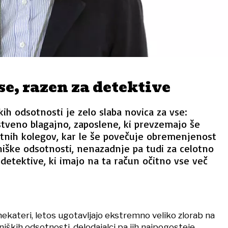
se, razen za detektive
kih odsotnosti je zelo slaba novica za vse:
stveno blagajno, zaposlene, ki prevzemajo še
otnih kolegov, kar le še povečuje obremenjenost
niške odsotnosti, nenazadnje pa tudi za celotno
detektive, ki imajo na ta račun očitno vse več
nekateri, letos ugotavljajo ekstremno veliko zlorab na
iških odsotnosti, delodajalci pa jih najpogosteje