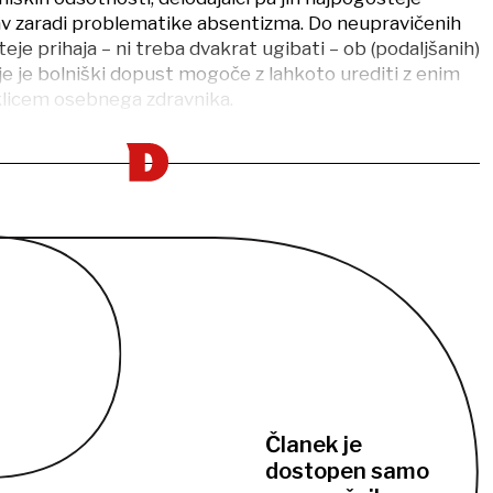
v zaradi problematike absentizma. Do neupravičenih
je prihaja – ni treba dvakrat ugibati – ob (podaljšanih)
je je bolniški dopust mogoče z lahkoto urediti z enim
licem osebnega zdravnika.
Članek je
dostopen samo