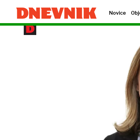
Novice
Obj