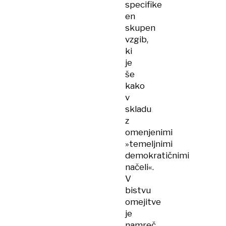
specifike
en
skupen
vzgib,
ki
je
še
kako
v
skladu
z
omenjenimi
»temeljnimi
demokratičnimi
načeli«.
V
bistvu
omejitve
je
namreč