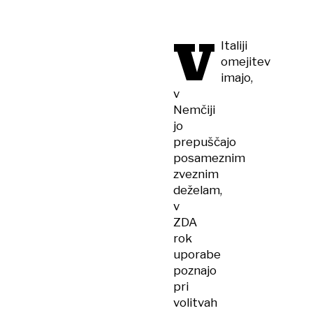
V
Italiji
omejitev
imajo,
v
Nemčiji
jo
prepuščajo
posameznim
zveznim
deželam,
v
ZDA
rok
uporabe
poznajo
pri
volitvah