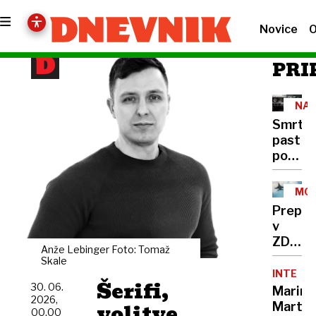
Novice
O
PRI
NA
CES
Smrto
past
pod
tovornj
400
MOŽ
mrtvih
SCE
Prepla
na
v
leto,
ZDA:
rešite
Anže Lebinger Foto: Tomaž
Putin
Skale
že
bi
INTERVJ
obstaja
Šerifi,
30. 06.
lahko
Marina
a je
2026,
napade
volitve
Marten
v
00.00