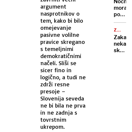
ohladili
Nočna
»Bam!«
argument
hitreje
mora
so
nasprotnikov o
kot
poletn
prijeli
tem, kako bi bilo
s
noči:
za
klimo
omejevanje
znanst
kuhaln
ZDRAVN
razkrili
pasivne volilne
NASVET
Zakaj
zakaj
pravice skregano
nekate
v
s temeljnimi
skoraj
vročini
demokratičnimi
nikoli
ne
načeli. Sliši se
ne
morem
sicer fino in
zbolijo
zaspat
in
logično, a tudi ne
kaj
zdrži resne
zares
presoje –
krepi
Slovenija seveda
imunsk
ne bi bila ne prva
sistem
in ne zadnja s
tovrstnim
ukrepom.