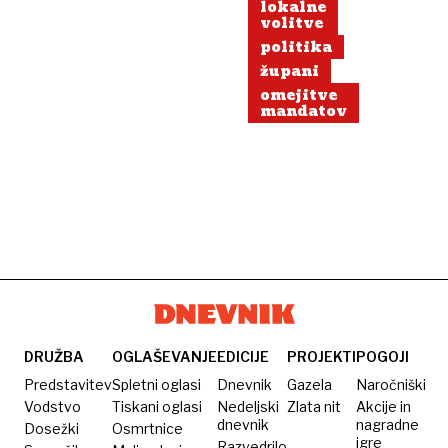
lokalne
volitve
politika
župani
omejitve
mandatov
DRUŽBA
OGLAŠEVANJE
EDICIJE
PROJEKTI
POGOJI
Predstavitev
Spletni oglasi
Dnevnik
Gazela
Naročniški
Vodstvo
Tiskani oglasi
Nedeljski
Zlata nit
Akcije in
dnevnik
nagradne
Dosežki
Osmrtnice
igre
Razvedrilo