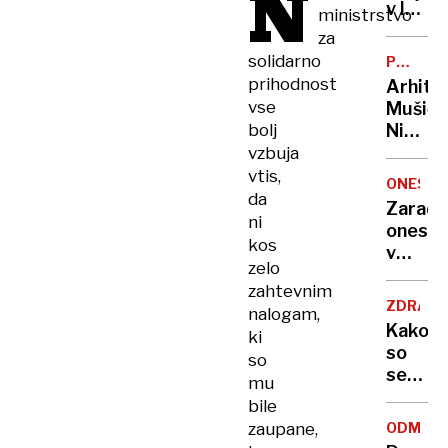
N
zadavil
v lov
ministrstvo
ženo
na
za
nov
solidarno
POTNIŠK
Guinne
CENTER
prihodnost
Arhite
rekord
vse
Mušič:
bolj
Nikoli
nisem
vzbuja
pomisli
vtis,
ONESNA
da je
da
Zaradi
to v
ni
onesna
moji
kos
v
Ljublja
zelo
delu
sploh
zahtevnim
Logat
mogoč
ZDRAVS
nalogam,
voda
Kako
ki
nepitn
so
so
se
mu
zasuka
bile
cilji
zaupane,
ODMEV
Golobo