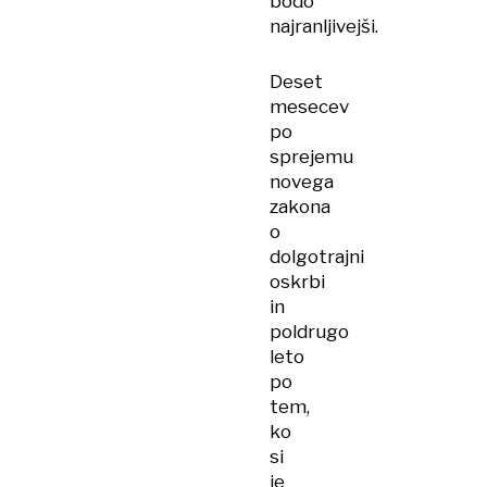
bodo
najranljivejši.
Deset
mesecev
po
sprejemu
novega
zakona
o
dolgotrajni
oskrbi
in
poldrugo
leto
po
tem,
ko
si
je