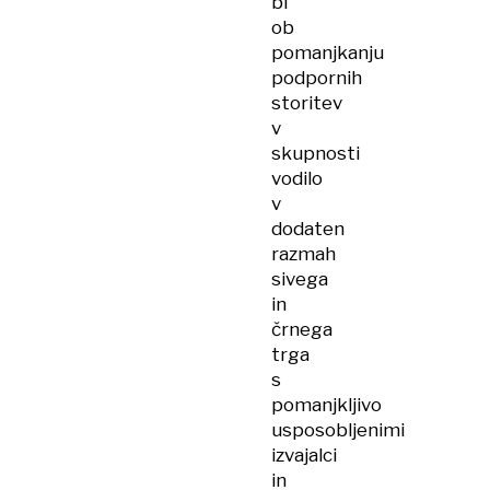
bi
ob
pomanjkanju
podpornih
storitev
v
skupnosti
vodilo
v
dodaten
razmah
sivega
in
črnega
trga
s
pomanjkljivo
usposobljenimi
izvajalci
in