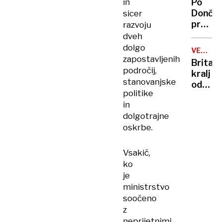
in
Po
vlade
Dončić
sicer
prodaji
razvoju
Karma
dveh
je
dolgo
VELIKA
psica,
zapostavljenih
BRITANI
Britan
Nico
področij,
kralj
pa
stanovanjske
odpove
njen
politike
obvezn
sin
in
zaradi
dolgotrajne
strans
oskrbe.
učinko
zdravlj
raka
Vsakič,
ko
je
ministrstvo
soočeno
z
neprijetnimi