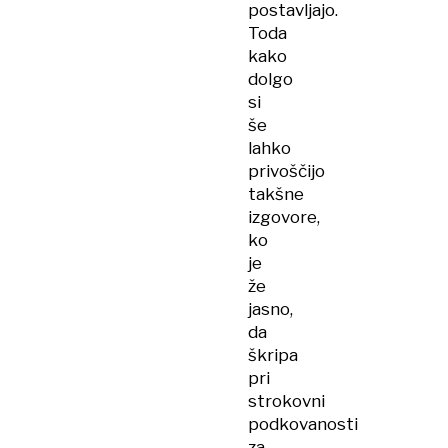
postavljajo.
Toda
kako
dolgo
si
še
lahko
privoščijo
takšne
izgovore,
ko
je
že
jasno,
da
škripa
pri
strokovni
podkovanosti
za