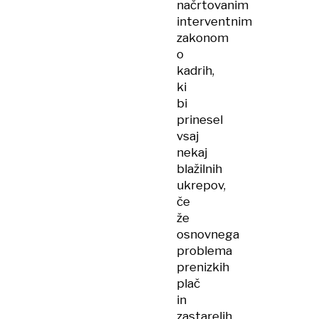
načrtovanim
interventnim
zakonom
o
kadrih,
ki
bi
prinesel
vsaj
nekaj
blažilnih
ukrepov,
če
že
osnovnega
problema
prenizkih
plač
in
zastarelih