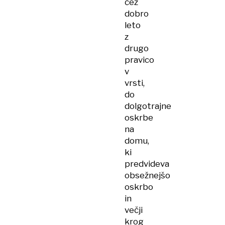
čez
dobro
leto
z
drugo
pravico
v
vrsti,
do
dolgotrajne
oskrbe
na
domu,
ki
predvideva
obsežnejšo
oskrbo
in
večji
krog