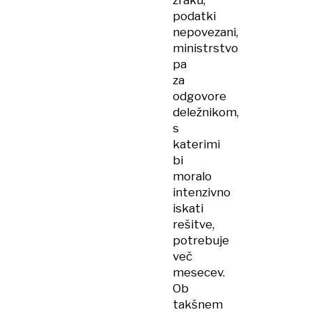
zraku,
podatki
nepovezani,
ministrstvo
pa
za
odgovore
deležnikom,
s
katerimi
bi
moralo
intenzivno
iskati
rešitve,
potrebuje
več
mesecev.
Ob
takšnem