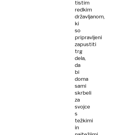
tistim
redkim
državljanom,
ki
so
pripravljeni
zapustiti
trg
dela,
da
bi
doma
sami
skrbeli
za
svojce
s
težkimi
in
najtežjimi