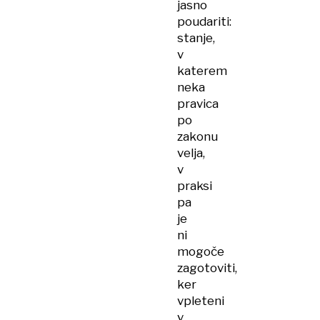
jasno
poudariti:
stanje,
v
katerem
neka
pravica
po
zakonu
velja,
v
praksi
pa
je
ni
mogoče
zagotoviti,
ker
vpleteni
v