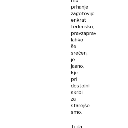
mu
prhanje
zagotovijo
enkrat
tedensko,
pravzaprav
lahko
še
srečen,
je
jasno,
kje
pri
dostojni
skrbi
za
starejše
smo.
Toda