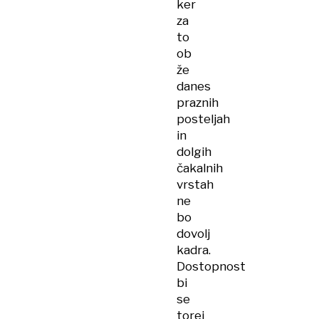
ker
za
to
ob
že
danes
praznih
posteljah
in
dolgih
čakalnih
vrstah
ne
bo
dovolj
kadra.
Dostopnost
bi
se
torej