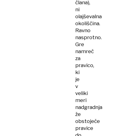
člana),
ni
olajševalna
okoliščina.
Ravno
nasprotno.
Gre
namreč
za
pravico,
ki
je
v
veliki
meri
nadgradnja
že
obstoječe
pravice
do