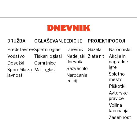
DRUŽBA
OGLAŠEVANJE
EDICIJE
PROJEKTI
POGOJI
Predstavitev
Spletni oglasi
Dnevnik
Gazela
Naročniški
Vodstvo
Tiskani oglasi
Nedeljski
Zlata nit
Akcije in
dnevnik
nagradne
Dosežki
Osmrtnice
igre
Razvedrilo
Sporočila za
Mali oglasi
Spletno
javnost
Naročanje
mesto
edicij
Piškotki
Avtorske
pravice
Volilna
kampanja
Zasebnost