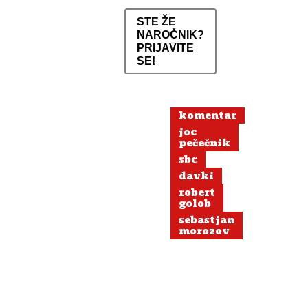
STE ŽE
NAROČNIK?
PRIJAVITE
SE!
komentar
joc
pečečnik
sbc
davki
robert
golob
sebastjan
morozov