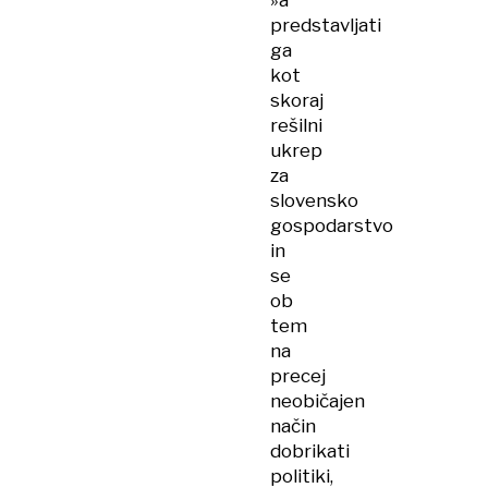
»a
predstavljati
ga
kot
skoraj
rešilni
ukrep
za
slovensko
gospodarstvo
in
se
ob
tem
na
precej
neobičajen
način
dobrikati
politiki,