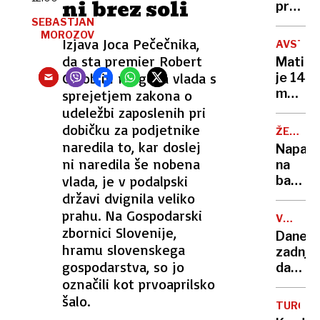
ni brez soli
edino
pred
leseno
izzivom
SEBASTJAN
barko
MOROZOV
ki ga
Izjava Joca Pečečnika,
AVSTRA
za
je v
da sta premier Robert
Mati
Ljublja
zgodov
Golob in njegova vlada s
je 14
prema
mesec
sprejetjem zakona o
le en
spala
udeležbi zaposlenih pri
kolesa
ob
dobičku za podjetnike
ŽE
truplu
15
naredila to, kar doslej
Napadi
moža,
NAPADO
ni naredila še nobena
na
sin ji
vlada, je v podalpski
bankom
je
veliko
državi dvignila veliko
govoril
škodo
prahu. Na Gospodarski
da
VROČIN
povzro
zbornici Slovenije,
VAL
okreva
Danes
že
hramu slovenskega
zadnji
sama
gospodarstva, so jo
dan
eksploz
označili kot prvoaprilsko
rekord
temper
šalo.
TURČIJA
prihaja