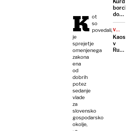
Kurdsk
kratka
borci
ohladi
K
dobiva
ot
možno
so
obsežn
povedali,
VOJNA
pomilo
V
je
Kaos
UKRAJIN
v
sprejetje
Rusiji:
omenjenega
ženske
zakona
začele
ena
izrablj
od
vojno
dobrih
za
potez
"mobili
sedanje
bivših"
vlade
za
slovensko
gospodarsko
okolje,