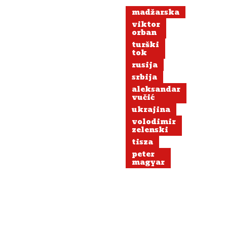
madžarska
viktor
orban
turški
tok
rusija
srbija
aleksandar
vučić
ukrajina
volodimir
zelenski
tisza
peter
magyar