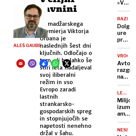
Nato,
»V
Evropi
ravnini
znane
eni
še ni
tudi
roki
RAZISK
tarče
nosiš
Za madžarskega
Dolge
žalost,
premierja Viktorja
ure
v
Orbana je
pred
drugi
naslednjih šest dni
ALEŠ GAUBE
televiz
hvaležn
ključnih. Odločajo o
To je
VROČIN
tem, ali bo lahko še
ena
Avto,
najslab
štiri leta nadaljeval
razgre
navad
svoj iliberalni
na
za
režim in vso
soncu?
vaše
Evropo zaradi
S
možga
LEGEND
lastnih
tem
KUHARJI
Milijon
strankarsko-
15-
izumite
sekun
gospodarskih spreg
ameriš
trikom
in stopnjujočih se
vegete
ga
napetosti nenehno
ko je
boste
NESPEČ
držal v šahu.
zavpil