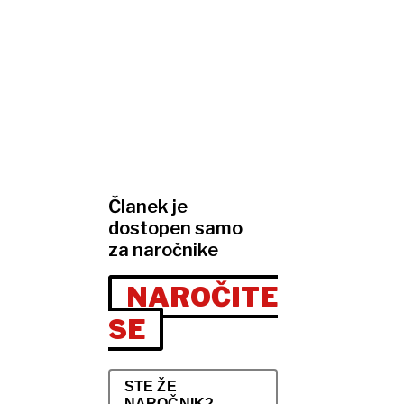
Članek je
dostopen samo
za naročnike
NAROČITE
SE
STE ŽE
NAROČNIK?