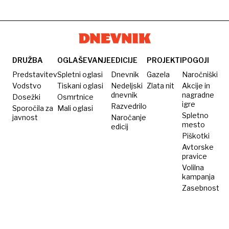
DRUŽBA
OGLAŠEVANJE
EDICIJE
PROJEKTI
POGOJI
Predstavitev
Spletni oglasi
Dnevnik
Gazela
Naročniški
Vodstvo
Tiskani oglasi
Nedeljski
Zlata nit
Akcije in
dnevnik
nagradne
Dosežki
Osmrtnice
igre
Razvedrilo
Sporočila za
Mali oglasi
Spletno
javnost
Naročanje
mesto
edicij
Piškotki
Avtorske
pravice
Volilna
kampanja
Zasebnost