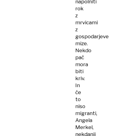
napolniti
rok
z
mrvicami
z
gospodarjeve
mize.
Nekdo
pač
mora
biti
kriv.
In
če
to
niso
migranti,
Angela
Merkel,
nekdanji