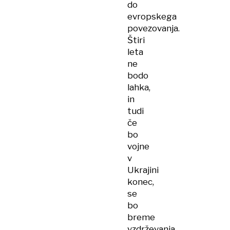
do
evropskega
povezovanja.
Štiri
leta
ne
bodo
lahka,
in
tudi
če
bo
vojne
v
Ukrajini
konec,
se
bo
breme
vzdrževanja