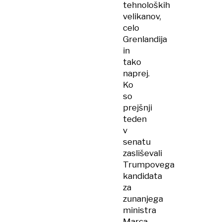
tehnoloških
velikanov,
celo
Grenlandija
in
tako
naprej.
Ko
so
prejšnji
teden
v
senatu
zasliševali
Trumpovega
kandidata
za
zunanjega
ministra
Marca