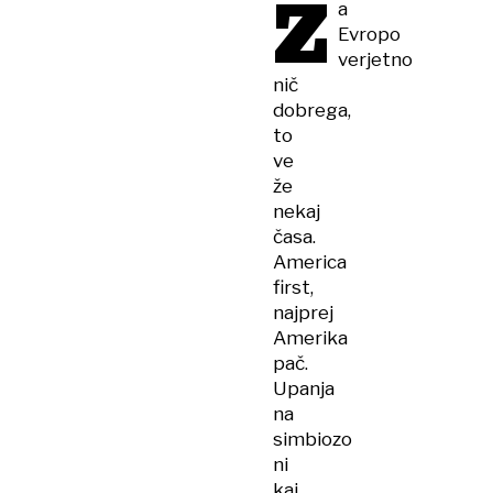
Z
a
Evropo
verjetno
nič
dobrega,
to
ve
že
nekaj
časa.
America
first,
najprej
Amerika
pač.
Upanja
na
simbiozo
ni
kaj