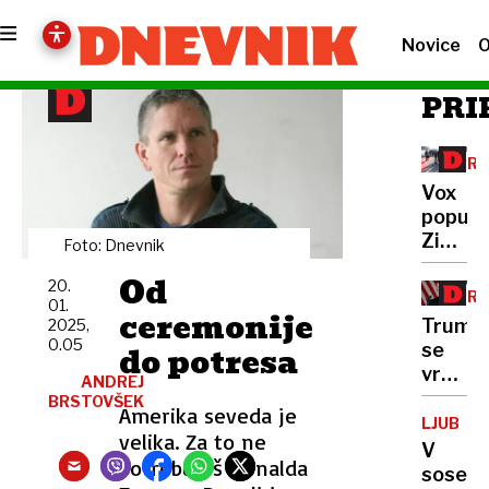
Novice
O
PRI
PRV
LET
Vox
AN
populi:
Zima
Foto: Dnevnik
zamrzn
Od
20.
politik
PRI
01.
in
ceremonije
Trump
2025,
politič
0.05
do potresa
se
strank
vrača,
ANDREJ
sprem
BRSTOVŠEK
Amerika seveda je
že
LJUBLJ
velika. Za to ne
prvi
V
potrebuješ Donalda
dan
sosesk