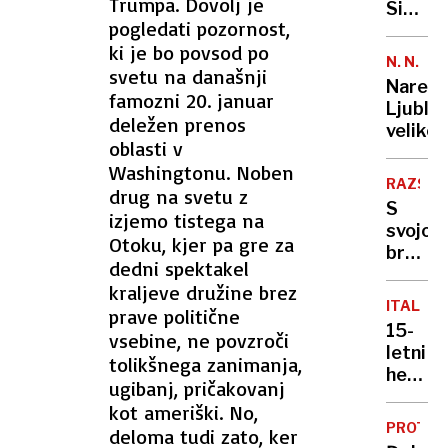
Trumpa. Dovolj je
Sibirija
pogledati pozornost,
razgre
ki je bo povsod po
ozračj
N. N.
svetu na današnji
med
Naredi
Jankov
famozni 20. januar
Ljublja
in
deležen prenos
veliko
stanov
oblasti v
Washingtonu. Noben
RAZSTA
drug na svetu z
S
izjemo tistega na
svojo
Otoku, kjer pa gre za
bradljo
dedni spektakel
na
kraljeve družine brez
olimpi
ITALIJA
prave politične
igre
15-
vsebine, ne povzroči
letni
tolikšnega zanimanja,
heker
ugibanj, pričakovanj
za
kot ameriški. No,
šalo
PROTES
deloma tudi zato, ker
premik