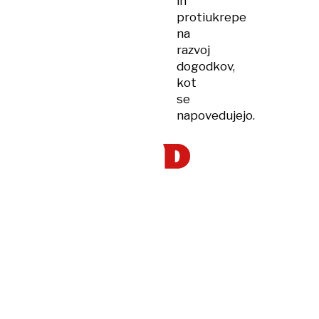
in
protiukrepe
na
razvoj
dogodkov,
kot
se
napovedujejo.