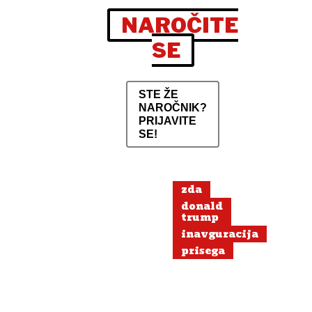
NAROČITE
SE
STE ŽE
NAROČNIK?
PRIJAVITE
SE!
zda
donald
trump
inavguracija
prisega