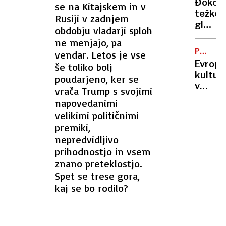
Đokovi
se na Kitajskem in v
tanker
težko
Rusiji v zadnjem
po
gleda
obdobju vladarji sploh
Sredoz
nasilje
ne menjajo, pa
v
PRESTO
vendar. Letos je vse
Srbiji:
KULTUR
Evrops
še toliko bolj
To je
kultur
poudarjeno, ker se
poraz
v
vrača Trump s svojimi
naše
mestu
napovedanimi
družbe
Karla
velikimi političnimi
Marxa
premiki,
in
nepredvidljivo
nemšk
prihodnostjo in vsem
desnic
znano preteklostjo.
Spet se trese gora,
kaj se bo rodilo?