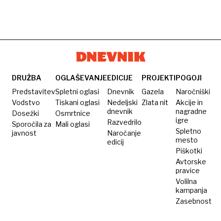
DRUŽBA
OGLAŠEVANJE
EDICIJE
PROJEKTI
POGOJI
Predstavitev
Spletni oglasi
Dnevnik
Gazela
Naročniški
Vodstvo
Tiskani oglasi
Nedeljski
Zlata nit
Akcije in
dnevnik
nagradne
Dosežki
Osmrtnice
igre
Razvedrilo
Sporočila za
Mali oglasi
Spletno
javnost
Naročanje
mesto
edicij
Piškotki
Avtorske
pravice
Volilna
kampanja
Zasebnost