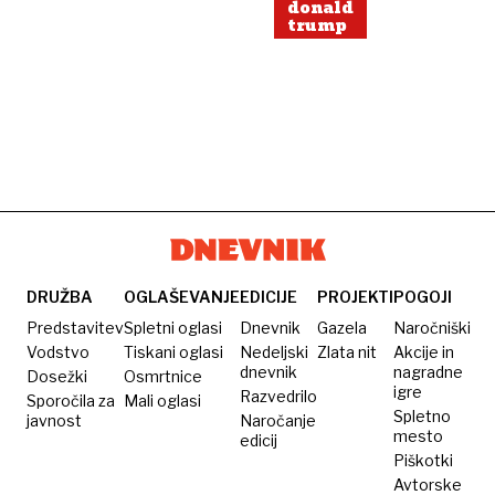
donald
trump
DRUŽBA
OGLAŠEVANJE
EDICIJE
PROJEKTI
POGOJI
Predstavitev
Spletni oglasi
Dnevnik
Gazela
Naročniški
Vodstvo
Tiskani oglasi
Nedeljski
Zlata nit
Akcije in
dnevnik
nagradne
Dosežki
Osmrtnice
igre
Razvedrilo
Sporočila za
Mali oglasi
Spletno
javnost
Naročanje
mesto
edicij
Piškotki
Avtorske