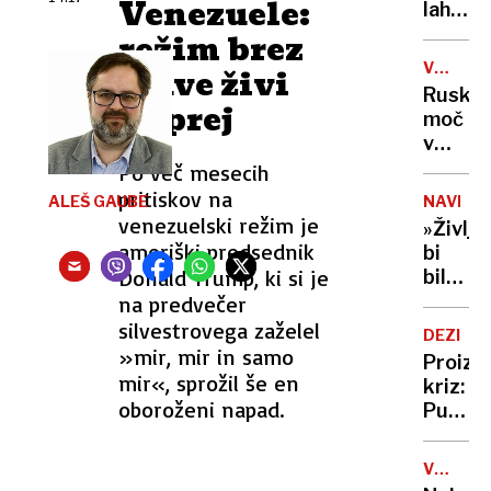
Venezuele:
vode
lahko
selfije
zaskrbl
zaščitil
režim brez
tudi
že v
VOJNA
glave živi
v
porodni
V
Ruska
kočah
naprej
UKRAJIN
moč
v
Tihem
Po več mesecih
oceanu
pritiskov na
ALEŠ GAUBE
NAVDIH
z
venezuelski režim je
»Življe
obsež
ameriški predsednik
bi
vojašk
Donald Trump, ki si je
bilo
vajo
dolgoč
na predvečer
preizku
97-
silvestrovega zaželel
mornar
DEZINF
letnica
»mir, mir in samo
in
Proizv
z
mir«, sprožil še en
balisti
kriz:
neverj
oboroženi napad.
rakete
Putin
podvi
je
podrla
našel
lastni
V
novo
ZDA