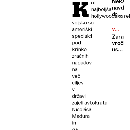
K
rekord
Nekate
ot
orožje
navduš
najboljša
za
drugi
hollywoodska re
destabi
zgrože
vojsko so
evrops
umetn
ameriški
demokr
VROČIN
inteli
VAL
specialci
Zaradi
ustvari
pod
vročin
nove
krinko
ustavlj
viruse
žičnice
zračnih
na
napadov
ledeniš
na
smučiš
več
v
ciljev
Alpah
v
državi
zajeli avtokrata
Nicolása
Madura
in
ga