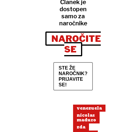
Članek je
dostopen
samo za
naročnike
NAROČITE
SE
STE ŽE
NAROČNIK?
PRIJAVITE
SE!
venezuela
nicolas
maduro
zda