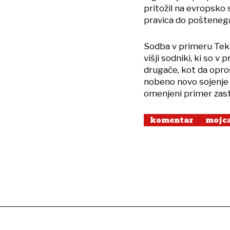
pritožil na evropsko 
pravica do poštenega 
Sodba v primeru Teka
višji sodniki, ki so v 
drugače, kot da opro
nobeno novo sojenje 
omenjeni primer zast
komentar
mojc