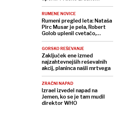
obrambo
RUMENE NOVICE
Rumeni pregled leta: Nataša
Pirc Musar je pela, Robert
Golob uplenil cvetačo,
Andreja Stareta so napodili
GORSKO REŠEVANJE
Zaključek ene izmed
najzahtevnejših reševalnih
akcij, planinca našli mrtvega
ZRAČNI NAPAD
Izrael izvedel napad na
Jemen, ko se je tam mudil
direktor WHO