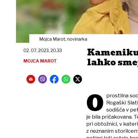
Mojca Marot, novinarka
Kameniku 
02. 07. 2023, 20.33
lahko sme
MOJCA MAROT
O
prostilna so
Rogaški Slati
sodišča v pe
je bila pričakovana. T
pri obtožnici, v kater
z neznanim storilcem 
petimi leti ostalo b