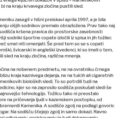
 bi na kraju krvavega zločina pustili sled.
eniku zasegli v hišni preiskavi aprila 1997, a je bila
nju višjih sodnikov premalo obrazložena. Prav tako naj
 sodišča kršena pravica do prostorske zasebnosti
šji sodniki športne copate izločili iz spisa in jih tožilec
več smel niti omenjati. Še pred tem so se s copati
emški, švicarski in angleški izvedenci, ki so imeli o tem,
ili sled na kraju zločina, različna mnenja.
ločina na nobenem predmetu, ne na ovratniku črnega
lizu kraja kaznivega dejanja, ne na tulcih ali cigaretnih
menikovih bioloških sledi. To so potrdili tudi na
dicino, kjer so na zaprosilo sodišča poskušali sledi še
 najnovejšo tehnologijo. Tožilcu tako ni preostalo
pre na pričevanja ljudi v kazenskem postopku, od
obremenili Kamenika. A sodišče zgolj na podlagi govoric
gar. Na sodišču štejejo zgolj in samo dokazi. Ravno
pri odkrivanju, preiskovanju in tudi dokazovanju