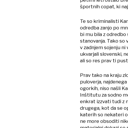
športnih copat, ki naj
Te so kriminalisti Kam
odredba zanjo po mne
bi mu bila z odredbo
stanovanja. Tako so vi
v zadnjem sojenju ni 
ukvarjali slovenski, n
ali so res prav ti pust
Prav tako na kraju z
puloverja, najdenega b
ogorkih, niso našli Ka
Inštitutu za sodno me
enkrat izzvati tudi z
drugega, kot da se o
katerih so nekateri 
ne more obsoditi niko
materialni dokazi so 