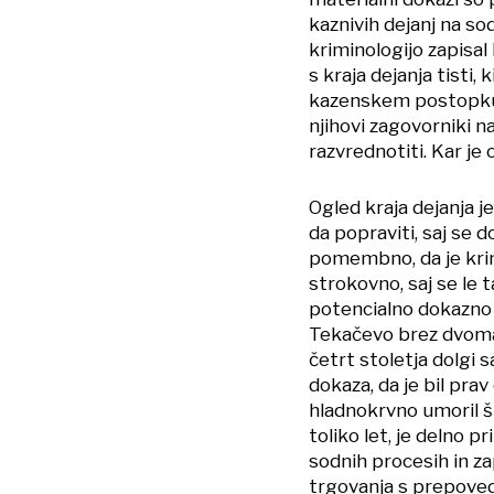
kaznivih dejanj na so
kriminologijo zapisal
s kraja dejanja tisti
kazenskem postopku. 
njihovi zagovorniki n
razvrednotiti. Kar je
Ogled kraja dejanja j
da popraviti, saj se 
pomembno, da je krim
strokovno, saj se le t
potencialno dokazno
Tekačevo brez dvoma 
četrt stoletja dolgi s
dokaza, da je bil prav
hladnokrvno umoril št
toliko let, je delno p
sodnih procesih in zap
trgovanja s prepove