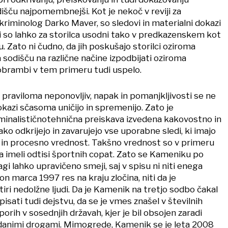
dišču najpomembnejši. Kot je nekoč v reviji za
 kriminolog Darko Maver, so sledovi in materialni dokazi
, ki so lahko za storilca usodni tako v predkazenskem kot
Zato ni čudno, da jih poskušajo storilci oziroma
a sodišču na različne načine izpodbijati oziroma
 obrambi v tem primeru tudi uspelo.
e praviloma neponovljiv, napak in pomanjkljivosti se ne
dokazi sčasoma uničijo in spremenijo. Zato je
inalističnotehnična preiskava izvedena kakovostno in
ako odkrijejo in zavarujejo vse uporabne sledi, ki imajo
 in procesno vrednost. Takšno vrednost so v primeru
imeli odtisi športnih copat. Zato se Kameniku po
agi lahko upravičeno smeji, saj v spisu ni niti enega
 on marca 1997 res na kraju zločina, niti da je
iri nedolžne ljudi. Da je Kamenik na tretjo sodbo čakal
ripisati tudi dejstvu, da se je vmes znašel v številnih
orih v sosednjih državah, kjer je bil obsojen zaradi
danimi drogami. Mimogrede, Kamenik se je leta 2008