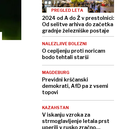
PREGLED LETA
2024 od A do Ž v prestolnici:
Od selitve arhiva do začetka
gradnje železniške postaje
NALEZLJIVE BOLEZNI
O cepljenju proti noricam
bodo tehtali starši
MAGDEBURG
Previdni krščanski
demokrati, AfD pa z vsemi
topovi
KAZAHSTAN
V iskanju vzroka za
strmoglavljenje letala prst
uperili v rusko zračno