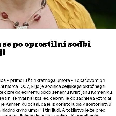
se po oprostilni sodbi
ji
dba v primeru štirikratnega umora v Tekačevem pri
ni marca 1997, ki jo je sodnica celjskega okrožnega
tek izrekla edinemu obdolženemu Kristijanu Kameniku,
ega ni skrival niti tožilec, čeprav je do zadnjega vztrajal
i je Kameniku očital, da je iz koristoljubja v sostorilstvu
hladnokrvno umoril štiri ljudi. A tožilstvo je že pred
rez enega ključnih dokazov v spisu – Kamenikovih