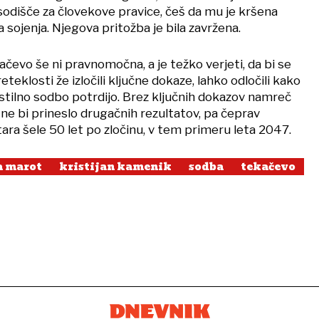
sodišče za človekove pravice, češ da mu je kršena
sojenja. Njegova pritožba je bila zavržena.
čevo še ni pravnomočna, a je težko verjeti, da bi se
preteklosti že izločili ključne dokaze, lahko odločili kako
stilno sodbo potrdijo. Brez ključnih dokazov namreč
ne bi prineslo drugačnih rezultatov, pa čeprav
ara šele 50 let po zločinu, v tem primeru leta 2047.
a marot
kristijan kamenik
sodba
tekačevo