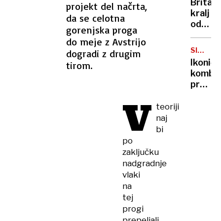
Britan
projekt del načrta,
Nico
kralj
da se celotna
pa
odpove
gorenjska proga
njen
obvezn
sin
do meje z Avstrijo
zaradi
SIMBOL
dogradi z drugim
strans
HIPIJEV
Ikoničn
tirom.
učinko
kombi
zdravlj
praznu
raka
75.
V
rojstni
teoriji
dan
naj
bi
po
zaključku
nadgradnje
vlaki
na
tej
progi
prepeljali