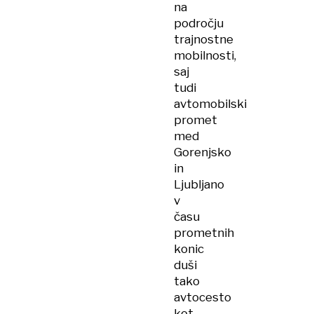
na
področju
trajnostne
mobilnosti,
saj
tudi
avtomobilski
promet
med
Gorenjsko
in
Ljubljano
v
času
prometnih
konic
duši
tako
avtocesto
kot