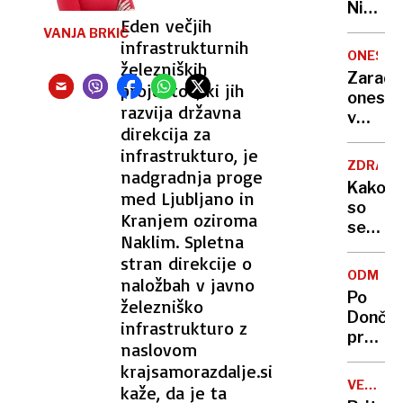
Nikoli
Eden večjih
nisem
VANJA BRKIĆ
infrastrukturnih
pomisli
ONESNA
železniških
da je
Zaradi
to v
projektov, ki jih
onesna
moji
razvija državna
v
Ljublja
direkcija za
delu
sploh
infrastrukturo, je
Logat
mogoč
ZDRAVS
nadgradnja proge
voda
Kako
med Ljubljano in
nepitn
so
Kranjem oziroma
se
Naklim. Spletna
zasuka
stran direkcije o
cilji
ODMEV
naložbah v javno
Golobo
Po
železniško
vlade
Dončić
infrastrukturo z
prodaji
naslovom
Karma
krajsamorazdalje.si
je
VELIKA
kaže, da je ta
psica,
BRITANI