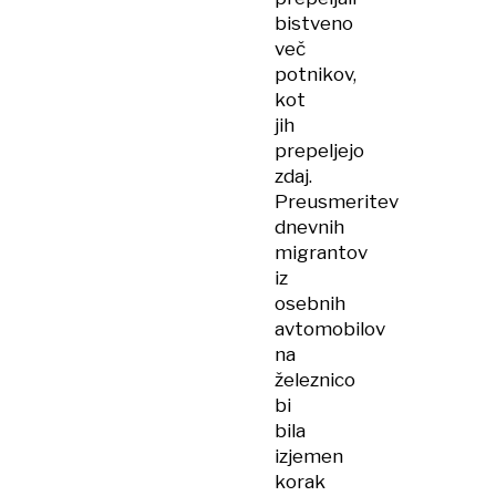
bistveno
več
potnikov,
kot
jih
prepeljejo
zdaj.
Preusmeritev
dnevnih
migrantov
iz
osebnih
avtomobilov
na
železnico
bi
bila
izjemen
korak