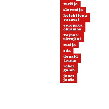
turčija
slovenija
kolektivna
varnost
evropska
obramba
vojna v
ukrajini
rusija
zda
donald
trump
rober
golob
janez
janša