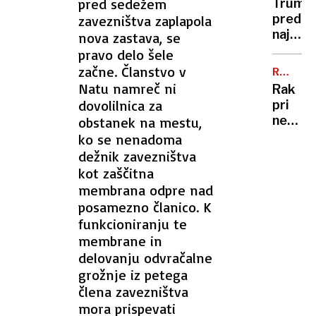
sem,
pred sedežem
Trump
trajekt
da
pred
zavezništva zaplapola
potniki
se
najtež
nova zastava, se
so
šali"
politič
pravo delo šele
ga
preizk
začne. Članstvo v
tresli
RAZKRI
številk
SIN
Natu namreč ni
in
Rak
so
potiska
dovolilnica za
pri
rekord
nekda
obstanek na mestu,
nizke
predse
ko se nenadoma
Bidnu
dežnik zavezništva
se je
kot zaščitna
razširil
membrana odpre nad
zelo
posamezno članico. K
ga
funkcioniranju te
boli
membrane in
in
delovanju odvračalne
hromi
grožnje iz petega
člena zavezništva
mora prispevati