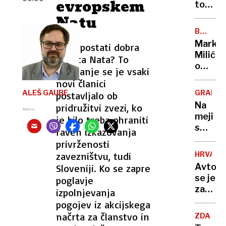
evropskem
z
ton
napove
pršuta
Natu
o
bo
BREZ
usodi
romalo
DLAKE
Marko
Kako postati dobra
Ukraji
v
NA
Milić
JEZIKU
članica Nata? To
uničenj
o
vprašanje se je vsaki
lastnik
odločit
ni
novi članici
ki ga
imel
ALEŠ GAUBE
GRADIŠ
postavljalo ob
je
niti
Na
pridružitvi zvezi, ko
stala
enega
meji
je bilo treba ohraniti
NBA-
dokum
s
raven izkazovanja
pokojni
Hrvašk
privrženosti
»Norma
pozabi
da
zavezništvu, tudi
HRVAŠK
ženo
sem
Avtob
Sloveniji. Ko se zapre
in
to
se je
poglavje
odpelja
storil«
zatakni
izpolnjevanja
proti
na
pogojev iz akcijskega
Nemčiji
vstopn
načrta za članstvo in
"Mislil
ZDA
rampi