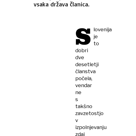
vsaka država članica.
S
lovenija
je
to
dobri
dve
desetletji
članstva
počela,
vendar
ne
s
takšno
zavzetostjo
v
izpolnjevanju
zdaj