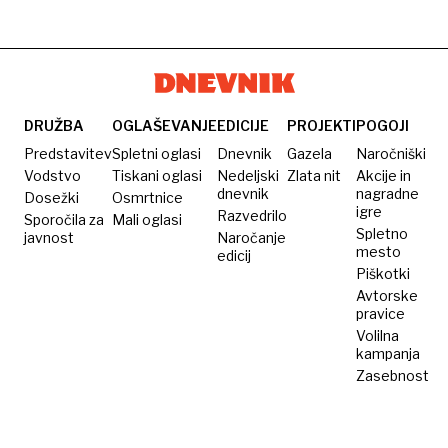
DRUŽBA
OGLAŠEVANJE
EDICIJE
PROJEKTI
POGOJI
Predstavitev
Spletni oglasi
Dnevnik
Gazela
Naročniški
Vodstvo
Tiskani oglasi
Nedeljski
Zlata nit
Akcije in
dnevnik
nagradne
Dosežki
Osmrtnice
igre
Razvedrilo
Sporočila za
Mali oglasi
Spletno
javnost
Naročanje
mesto
edicij
Piškotki
Avtorske
pravice
Volilna
kampanja
Zasebnost