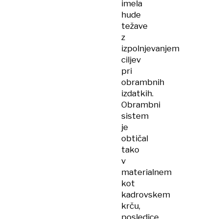
imela
hude
težave
z
izpolnjevanjem
ciljev
pri
obrambnih
izdatkih.
Obrambni
sistem
je
obtičal
tako
v
materialnem
kot
kadrovskem
krču,
posledice