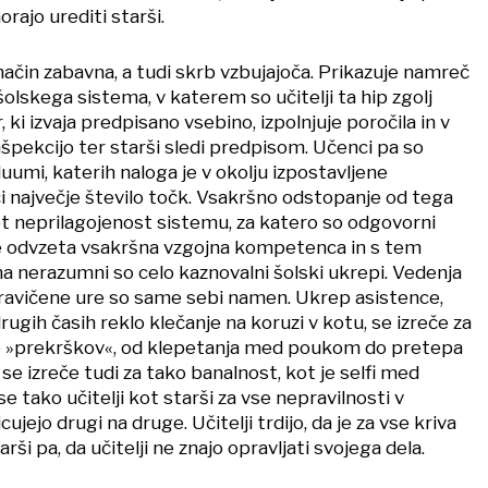
rajo urediti starši.
ačin zabavna, a tudi skrb vzbujajoča. Prikazuje namreč
lskega sistema, v katerem so učitelji ta hip zgolj
 ki izvaja predpisano vsebino, izpolnjuje poročila in v
špekcijo ter starši sledi predpisom. Učenci pa so
duumi, katerih naloga je v okolju izpostavljene
 največje število točk. Vsakršno odstopanje od tega
t neprilagojenost sistemu, za katero so odgovorni
 je odvzeta vsakršna vzgojna kompetenca in s tem
a nerazumni so celo kaznovalni šolski ukrepi. Vedenja
ravičene ure so same sebi namen. Ukrep asistence,
rugih časih reklo klečanje na koruzi v kotu, se izreče za
do »prekrškov«, od klepetanja med poukom do pretepa
se izreče tudi za tako banalnost, kot je selfi med
e tako učitelji kot starši za vse nepravilnosti v
jejo drugi na druge. Učitelji trdijo, da je za vse kriva
rši pa, da učitelji ne znajo opravljati svojega dela.