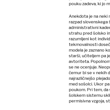
pouku zadeva, ki jo mo
Anekdota je na neki n
razpad slovenskega šo
administrativni kader,
strahu pred šolsko in
razumljeni kot indivi
tekmovalnosti doseči
modela je zaznano ko
starši, učiteljem pa
avtoriteta. Popolnom
se ne ocenjuje. Neop
čemur bi se v nekih d
najrazličnejšo pleja
med sošolci. Ukor pa 
poukom. Pri tem, da s
šolskem sistemu sklicu
permisivna vzgoja, sta