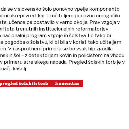
di, da se v slovensko šolo ponovno vpelje komponento
nimi ukrepi vred, kar bi učiteljem ponovno omogočilo
te, učence pa postavilo v varno okolje. Prav vzgoja v
rioriteta trenutnih institucionalnih reformatorjev
jo nacionalni program vzgoje in šolstva. Le tako bi
 pogodba o šolstvu, ki bi bila v korist tako učiteljem
m. V nasprotnem primeru se bo vsak hip zgodila
nskih šol – z detektorjem kovin in policistom na vhodu
ti v primeru strelskega napada. Pregled šolskih torb je v
mačji kašelj.
pregled šolskih torb
komentar