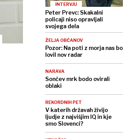
INTERVJU
Peter Prevc: Skakalni
policaji niso opravljali
svojega dela
ŽELJA OBČANOV
Pozor: Na poti z morja nas bo
lovil nov radar
NARAVA
Sončev mrk bodo ovirali
oblaki
REKORDNIH PET
V katerih državah živijo
ljudje z najvišjim IQ in kje
smo Slovenci?