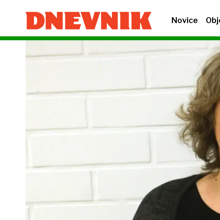
Novice
Obj