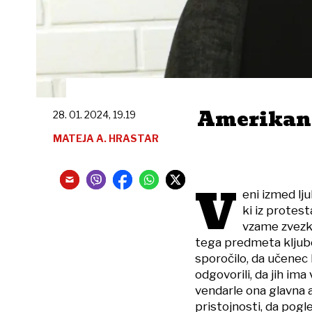
Amerikani
28. 01. 2024, 19.19
MATEJA A. HRASTAR
V
eni izmed lj
ki iz protes
vzame zvezka
tega predmeta kljubov
sporočilo, da učenec 
odgovorili, da jih ima 
vendarle ona glavna a
pristojnosti, da pogl