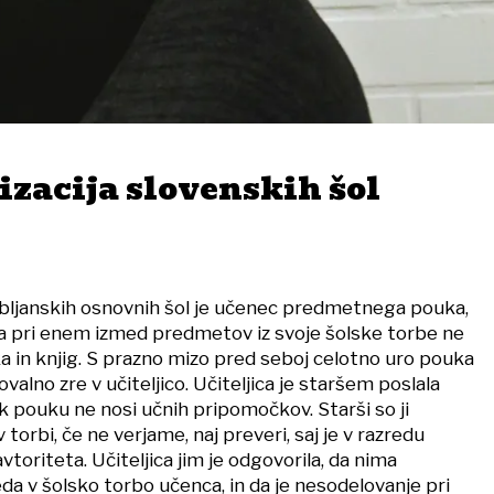
zacija slovenskih šol
ubljanskih osnovnih šol je učenec predmetnega pouka,
ta pri enem izmed predmetov iz svoje šolske torbe ne
 in knjig. S prazno mizo pred seboj celotno uro pouka
alno zre v učiteljico. Učiteljica je staršem poslala
k pouku ne nosi učnih pripomočkov. Starši so ji
v torbi, če ne verjame, naj preveri, saj je v razredu
vtoriteta. Učiteljica jim je odgovorila, da nima
eda v šolsko torbo učenca, in da je nesodelovanje pri