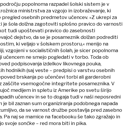
 področju popolnoma razpadel šolski sistem je v
rožnica ministrstva za vzgojo in izobraževanje, ki
e pregled osebnih predmetov učencev. »Z ukrepi za
i je šola dolžna zagotoviti splošno pravico do varnosti
kot tudi upoštevati pravico do zasebnosti
ajoč dejstvo, da se je posameznik dolžan podrediti
stim, ki veljajo v šolskem prostoru,« menijo na
i, vzgojeni v socialističnih šolah, je sicer popolnoma
elji učencem ne smejo pogledati v torbo. Toda ob
poved podpisovanja izdelkov likovnega pouka,
kih hodnikih (saj veste – predpisi o varstvu osebnih
epoved brskanja po učenčevi torbi ali garderobni
raz zaščite vsemogočne integritete posameznika. V
jujoč medijem in spletu iz Amerike po svetu širijo
apadih učencev in se to dogaja tudi v naši neposredni
den je bil zaznan sum organiziranja podobnega napada
 razumljivo, da se varnost družbe postavlja pred zasebno
. Pa naj se mamice na facebooku še tako zgražajo in
jo svoje
sončke
– red mora biti in pika.