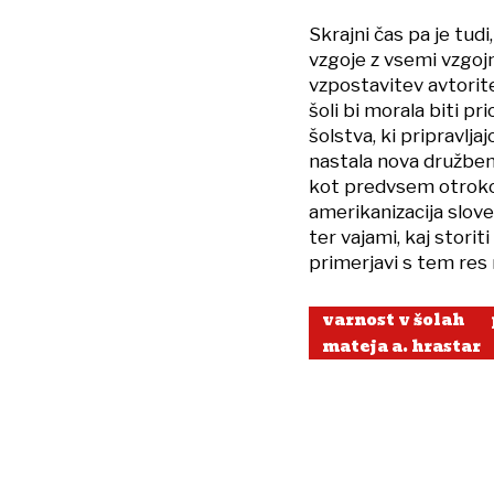
Skrajni čas pa je tu
vzgoje z vsemi vzgoj
vzpostavitev avtorite
šoli bi morala biti p
šolstva, ki pripravlja
nastala nova družbena
kot predvsem otroko
amerikanizacija slove
ter vajami, kaj stori
primerjavi s tem res 
varnost v šolah
mateja a. hrastar