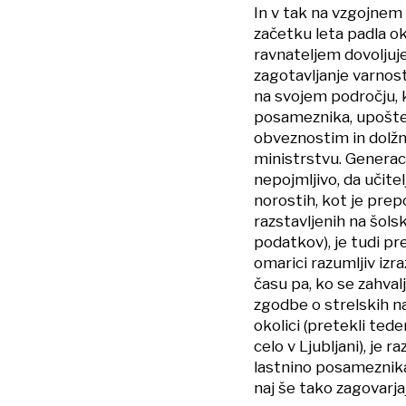
In v tak na vzgojnem
začetku leta padla ok
ravnateljem dovoljuj
zagotavljanje varnost
na svojem področju, 
posameznika, upoštev
obveznostim in dolžno
ministrstvu. Generacij
nepojmljivo, da učit
norostih, kot je pre
razstavljenih na šols
podatkov), je tudi pr
omarici razumljiv iz
času pa, ko se zahval
zgodbe o strelskih n
okolici (pretekli te
celo v Ljubljani), je
lastnino posameznika
naj še tako zagovarja