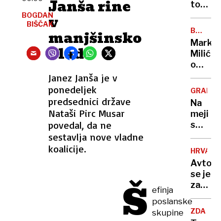
Janša rine
z
ton
napove
pršuta
BOGDAN
v
o
BIŠČAK
bo
BREZ
manjšinsko
usodi
romalo
DLAKE
Marko
Ukraji
v
vlado
NA
Milić
JEZIKU
uničenj
o
lastnik
odločit
Janez Janša je v
ni
ki ga
ponedeljek
imel
GRADIŠ
je
predsednici države
niti
Na
stala
Nataši Pirc Musar
enega
meji
NBA-
dokum
povedal, da ne
s
pokojni
Hrvašk
sestavlja nove vladne
»Norma
pozabi
koalicije.
da
HRVAŠK
ženo
sem
Avtob
in
to
se je
odpelja
Š
storil«
zatakni
proti
efinja
na
Nemčiji
poslanske
vstopn
"Mislil
ZDA
skupine
rampi