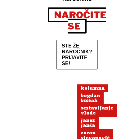
NAROČITE
SE
STE ŽE
NAROČNIK?
PRIJAVITE
SE!
kolumna
bogdan
biščak
sestavljanje
vlade
janez
janša
zoran
stevanović