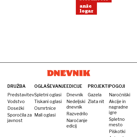
anže
logar
DRUŽBA
OGLAŠEVANJE
EDICIJE
PROJEKTI
POGOJI
Predstavitev
Spletni oglasi
Dnevnik
Gazela
Naročniški
Vodstvo
Tiskani oglasi
Nedeljski
Zlata nit
Akcije in
dnevnik
nagradne
Dosežki
Osmrtnice
igre
Razvedrilo
Sporočila za
Mali oglasi
Spletno
javnost
Naročanje
mesto
edicij
Piškotki