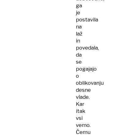
ga
je
postavila
na
laž
in
povedala,
da
se
pogajajo
o
oblikovanju
desne
vlade.
Kar
itak
vsi
vemo.
Čemu