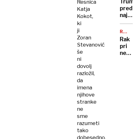
sem,
Trump
Resnica
trajekt
da
pred
Katja
potniki
se
najtež
Kokot,
so
šali"
politič
ki
ga
preizk
ji
tresli
RAZKRI
številk
SIN
Zoran
in
Rak
so
Stevanović
potiska
pri
rekord
še
nekda
nizke
ni
predse
dovolj
Bidnu
razložil,
se je
razširil
da
zelo
imena
ga
njihove
boli
stranke
in
ne
hromi
sme
razumeti
tako
dobesedno,