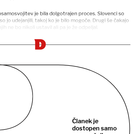
samosvojitev je bila dolgotrajen proces. Slovenci so
a so jo udejanjili, takoj ko je bilo mogoče. Drugi še čakajo
jih ne bo nikoli ustavil ali pa je že odpeljal.
Članek je
dostopen samo