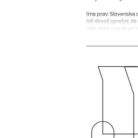
Ima prav. Slovenska o
bili dovolj spretni, d
vlak, ki se morda pri n