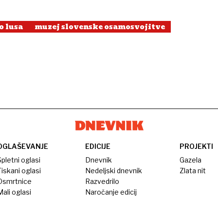
o lusa
muzej slovenske osamosvojitve
OGLAŠEVANJE
EDICIJE
PROJEKTI
pletni oglasi
Dnevnik
Gazela
iskani oglasi
Nedeljski dnevnik
Zlata nit
Osmrtnice
Razvedrilo
ali oglasi
Naročanje edicij