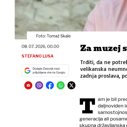
Foto: Tomaž Skale
Za muzej 
08. 07. 2026, 00.00
STEFANO LUSA
Trditi, da ne pot
velikanska neumno
zadnja proslava, p
T
am je bil pr
daljnoviden i
samostojnost 
generacija ali posame
skupna državljanska 