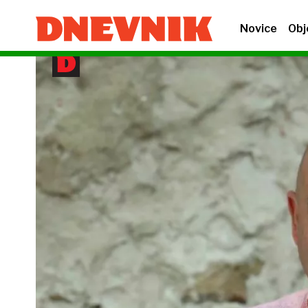
Novice
Obj