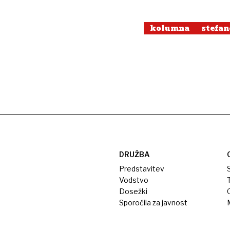
kolumna
stefan
DRUŽBA
Predstavitev
S
Vodstvo
T
Dosežki
Sporočila za javnost
M