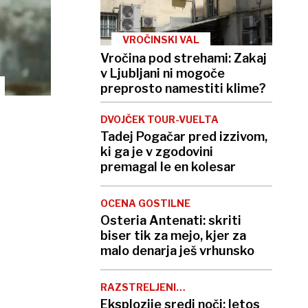
VROČINSKI VAL
Vročina pod strehami: Zakaj
v Ljubljani ni mogoče
preprosto namestiti klime?
DVOJČEK TOUR-VUELTA
Tadej Pogačar pred izzivom,
ki ga je v zgodovini
premagal le en kolesar
OCENA GOSTILNE
Osteria Antenati: skriti
biser tik za mejo, kjer za
malo denarja ješ vrhunsko
RAZSTRELJENI
BANKOMATI
Eksplozije sredi noči: letos