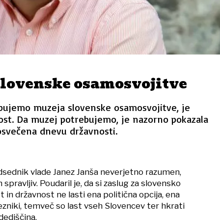
slovenske osamosvojitve
rebujemo muzeja slovenske osamosvojitve, je
st. Da muzej potrebujemo, je nazorno pokazala
osvečena dnevu državnosti.
edsednik vlade Janez Janša neverjetno razumen,
n spravljiv. Poudaril je, da si zaslug za slovensko
in državnost ne lasti ena politična opcija, ena
zniki, temveč so last vseh Slovencev ter hkrati
dediščina.