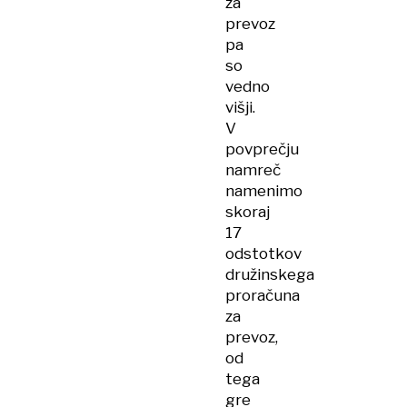
za
prevoz
pa
so
vedno
višji.
V
povprečju
namreč
namenimo
skoraj
17
odstotkov
družinskega
proračuna
za
prevoz,
od
tega
gre