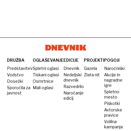
DRUŽBA
OGLAŠEVANJE
EDICIJE
PROJEKTI
POGOJI
Predstavitev
Spletni oglasi
Dnevnik
Gazela
Naročniški
Vodstvo
Tiskani oglasi
Nedeljski
Zlata nit
Akcije in
dnevnik
nagradne
Dosežki
Osmrtnice
igre
Razvedrilo
Sporočila za
Mali oglasi
Spletno
javnost
Naročanje
mesto
edicij
Piškotki
Avtorske
pravice
Volilna
kampanja