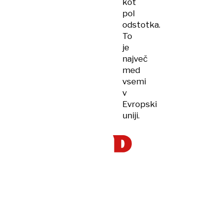
kot
pol
odstotka.
To
je
največ
med
vsemi
v
Evropski
uniji.