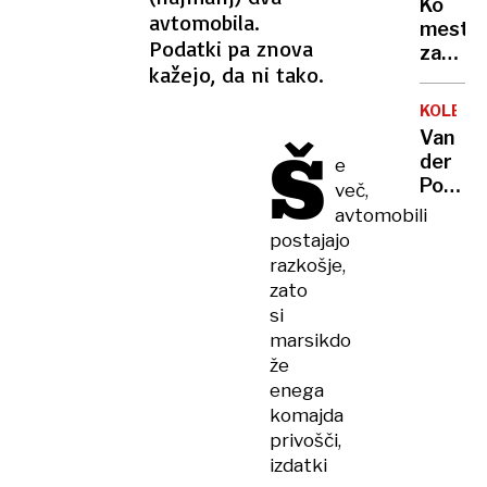
Ko
je
JAVNO
avtomobila.
mesto
ZDRAVJ
med
Podatki pa znova
zavzam
njimi
kažejo, da ni tako.
kot
kakšen
mačke
Sloven
KOLESA
velike
Van
Š
podgan
der
e
“To
Poel
več,
je
ni
avtomobili
grozno
zdržal,
postajajo
nekaj
Pogača
razkošje,
je
osmi
zato
treba
spomen
si
storiti!
marsikdo
že
enega
komajda
privošči,
izdatki