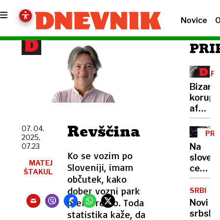
Novice
O
PRI
AFE
PAP
Bizarn
korupc
afera:
Sodni
Revščina
07. 04.
prego
PR
2025,
že
VA
Na
07.23
zastara
Ko se vozim po
sloven
za
MATEJ
Sloveniji, imam
cestah
ŠTAKUL
goljufi
občutek, kako
umrli
ne
dober vozni park
tudi
SRBIJA
bo
trije
premoremo. Toda
Novi
odgova
otroci,
statistika kaže, da
srbski
nihče