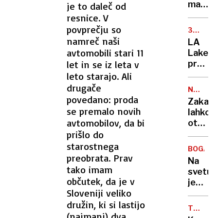
stari
manda
je to daleč od
od
ne
resnice. V
šest
bo
povprečju so
30
do
Jankovi
TOČK
namreč naši
LA
14
pač
avtomobili stari 11
Lakers
let
pa
let in se iz leta v
premag
zdravn
najbolj
leto starajo. Ali
Macut
ekipo
drugače
NALEZLJ
lige,
povedano: proda
BOLEZN
Zakaj
Dončić
se premalo novih
lahko
blestel
avtomobilov, da bi
otrok
prišlo do
ostane
brez
starostnega
BOGATA
druge
preobrata. Prav
Na
odmer
tako imam
svetu
cepiva
občutek, da je v
je
proti
Sloveniji veliko
3028
ošpica
družin, ki si lastijo
dolars
TVEGAN
milijar
(najmanj) dva
ZA