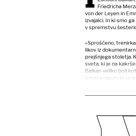
I
Friedricha Merza
von der Leyen in Emm
izvajalci. In ki smo g
v spremstvu šesteric
»Sproščeno, trenirka 
likov iz dokumentarn
prejšnjega stoletja. K
sveta, ki je na kakrš
Balkan veliko bolj k
prezira razum in se p