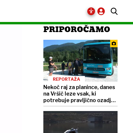
PRIPOROČAMO
REPORTAŽA
Nekoč raj za planince, danes
na Vršič leze vsak, ki
potrebuje pravljično ozadje
za selfi