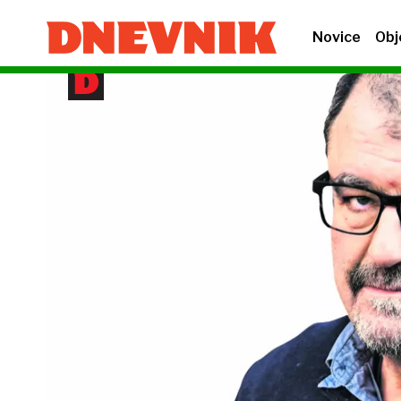
Novice
Obj