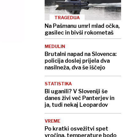
TRAGEDIJA
Na Pašmanu umrl mlad očka,
gasilec in bivši rokometaš
MEDULIN
Brutalni napad na Slovenca:
policija doslej prijela dva
nasilneža, dva še iščejo
STATISTIKA
Bi uganili? V Sloveniji še
danes živi več Panterjev in
ja, tudi nekaj Leopardov
VREME
Po kratki osvežitvi spet
vročina, temperature bodo