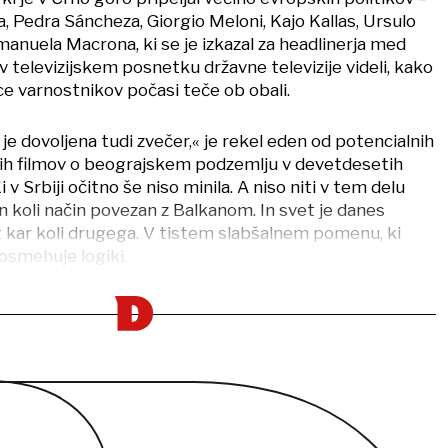
, Pedra Sáncheza, Giorgio Meloni, Kajo Kallas, Ursulo
anuela Macrona, ki se je izkazal za headlinerja med
a v televizijskem posnetku državne televizije videli, kako
e varnostnikov počasi teče ob obali.
je dovoljena tudi zvečer,« je rekel eden od potencialnih
ih filmov o beograjskem podzemlju v devetdesetih
i v Srbiji očitno še niso minila. A niso niti v tem delu
en koli način povezan z Balkanom. In svet je danes
ot kar koli drugega. V tistem slabšalnem pomenu, ki
osmehuje logiki.