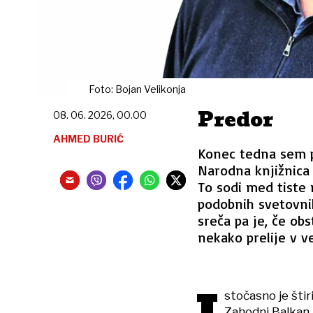
Foto: Bojan Velikonja
Predor
08. 06. 2026, 00.00
AHMED BURIĆ
Konec tedna sem po
Narodna knjižnica o
To sodi med tiste 
podobnih svetovni
sreča pa je, če obs
nekako prelije v ve
stočasno je štir
Zahodni Balkan, 