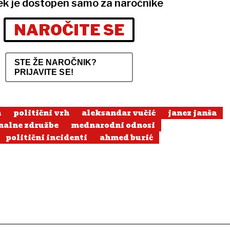
ek je dostopen samo za naročnike
NAROČITE SE
STE ŽE NAROČNIK?
PRIJAVITE SE!
n
politični vrh
aleksandar vučić
janez janša
nalne združbe
mednarodni odnosi
politični incidenti
ahmed burić