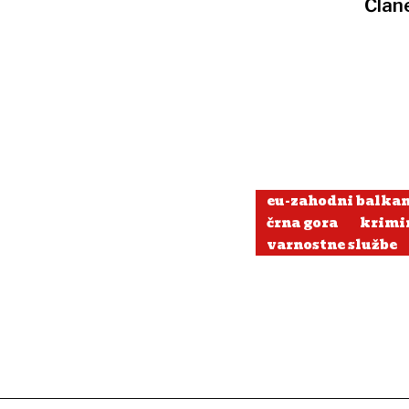
Član
eu-zahodni balka
črna gora
krimi
varnostne službe