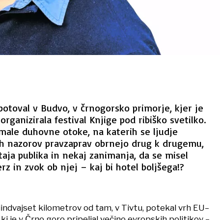
toval v Budvo, v črnogorsko primorje, kjer je
rganizirala festival Knjige pod ribiško svetilko.
male duhovne otoke, na katerih se ljudje
h nazorov pravzaprav obrnejo drug k drugemu,
taja publika in nekaj zanimanja, da se misel
rz in zvok ob njej – kaj bi hotel boljšega!?
iindvajset kilometrov od tam, v Tivtu, potekal vrh EU–
ki je v Črno goro pripeljal večino evropskih politikov –