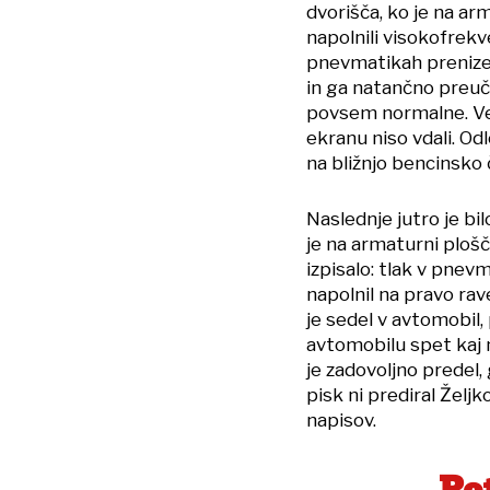
dvorišča, ko je na ar
napolnili visokofrekve
pnevmatikah prenizek
in ga natančno preuči
povsem normalne. Ven
ekranu niso vdali. Odl
na bližnjo bencinsko 
Naslednje jutro je bil
je na armaturni plošč
izpisalo: tlak v pnev
napolnil na pravo rave
je sedel v avtomobil, p
avtomobilu spet kaj 
je zadovoljno predel,
pisk ni prediral Želj
napisov.
Po