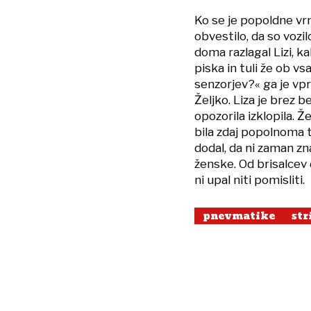
Ko se je popoldne vrn
obvestilo, da so vozil
doma razlagal Lizi, 
piska in tuli že ob v
senzorjev?« ga je vpr
Željko. Liza je brez b
opozorila izklopila. Ž
bila zdaj popolnoma t
dodal, da ni zaman zn
ženske. Od brisalcev d
ni upal niti pomisliti.
pnevmatike
str