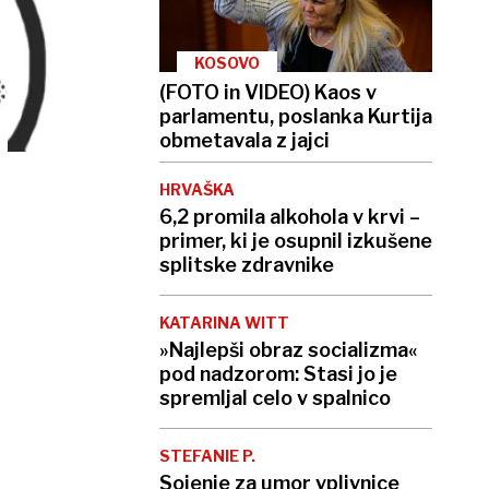
KOSOVO
(FOTO in VIDEO) Kaos v
parlamentu, poslanka Kurtija
obmetavala z jajci
HRVAŠKA
6,2 promila alkohola v krvi –
primer, ki je osupnil izkušene
splitske zdravnike
KATARINA WITT
»Najlepši obraz socializma«
pod nadzorom: Stasi jo je
spremljal celo v spalnico
STEFANIE P.
Sojenje za umor vplivnice