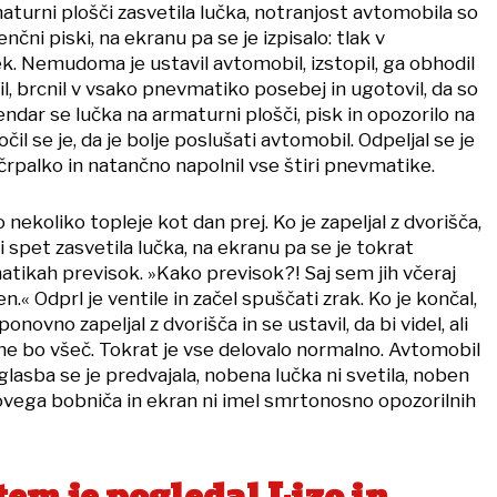
maturni plošči zasvetila lučka, notranjost avtomobila so
nčni piski, na ekranu pa se je izpisalo: tlak v
. Nemudoma je ustavil avtomobil, izstopil, ga obhodil
l, brcnil v vsako pnevmatiko posebej in ugotovil, da so
dar se lučka na armaturni plošči, pisk in opozorilo na
očil se je, da je bolje poslušati avtomobil. Odpeljal se je
črpalko in natančno napolnil vse štiri pnevmatike.
o nekoliko topleje kot dan prej. Ko je zapeljal z dvorišča,
i spet zasvetila lučka, na ekranu pa se je tokrat
matikah previsok. »Kako previsok?! Saj sem jih včeraj
n.« Odprl je ventile in začel spuščati zrak. Ko je končal,
onovno zapeljal z dvorišča in se ustavil, da bi videl, ali
ne bo všeč. Tokrat je vse delovalo normalno. Avtomobil
 glasba se je predvajala, nobena lučka ni svetila, noben
kovega bobniča in ekran ni imel smrtonosno opozorilnih
tem je pogledal Lizo in