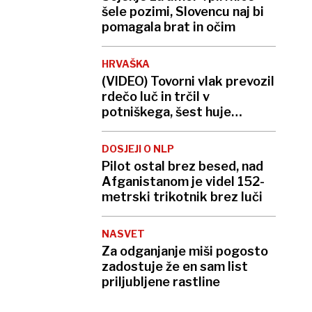
šele pozimi, Slovencu naj bi
pomagala brat in očim
HRVAŠKA
(VIDEO) Tovorni vlak prevozil
rdečo luč in trčil v
potniškega, šest huje
poškodovanih
DOSJEJI O NLP
Pilot ostal brez besed, nad
Afganistanom je videl 152-
metrski trikotnik brez luči
NASVET
Za odganjanje miši pogosto
zadostuje že en sam list
priljubljene rastline