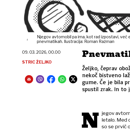
Njegov avtomobil pa ima, kot rad izpostavi, več e
pnevmatikah. Ilustracija: Roman Ražman
Pnevmati
09. 03. 2026, 00.00
STRIC ŽELJKO
Željko, čeprav obo
nekoč bistveno lažj
gume. Če je bila pr
spustil zrak. In to 
N
jegov avtomo
letalo. Med 
so se prvič o