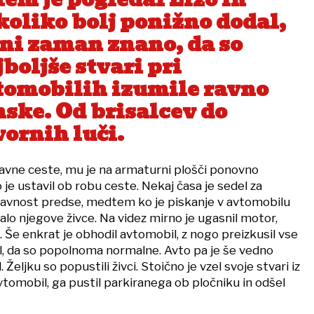
koliko bolj ponižno dodal,
 ni zaman znano, da so
boljše stvari pri
tomobilih izumile ravno
nske. Od brisalcev do
vornih luči.
glavne ceste, mu je na armaturni plošči ponovno
 je ustavil ob robu ceste. Nekaj časa je sedel za
ravnost predse, medtem ko je piskanje v avtomobilu
jalo njegove živce. Na videz mirno je ugasnil motor,
l. Še enkrat je obhodil avtomobil, z nogo preizkusil vse
il, da so popolnoma normalne. Avto pa je še vedno
l. Željku so popustili živci. Stoično je vzel svoje stvari iz
 avtomobil, ga pustil parkiranega ob pločniku in odšel