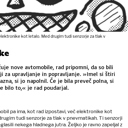
lektronike kot letalo. Med drugim tudi senzorje za tlak v
ke
žuje nove avtomobile, rad pripomni, da so bili
i za upravljanje in popravljanje. »Imel si štiri
azna, si jo napolnil. Če je bila preveč polna, si
je bilo to,« je rad poudarjal.
bil pa ima, kot rad izpostavi, več elektronike kot
drugim tudi senzorje za tlak v pnevmatikah. Ti senzorji
glasili nekega hladnega jutra. Željko je ravno zapeljal z