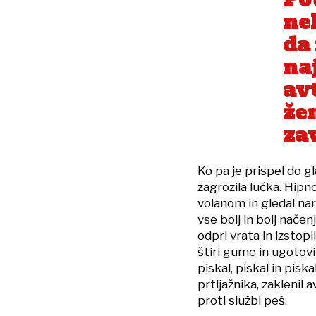
ne
da
naj
av
že
za
Ko pa je prispel do 
zagrozila lučka. Hipno
volanom in gledal na
vse bolj in bolj načen
odprl vrata in izstopi
štiri gume in ugotov
piskal, piskal in piska
prtljažnika, zaklenil
proti službi peš.