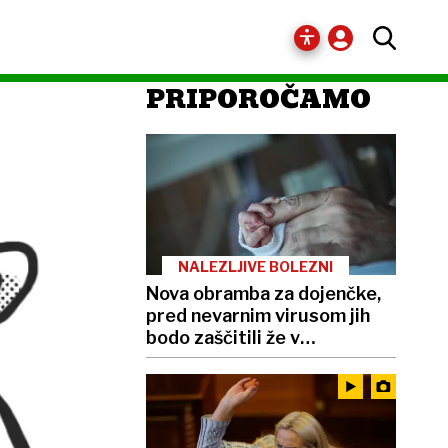
PRIPOROČAMO
NALEZLJIVE BOLEZNI
Nova obramba za dojenčke,
pred nevarnim virusom jih
bodo zaščitili že v
porodnišnici