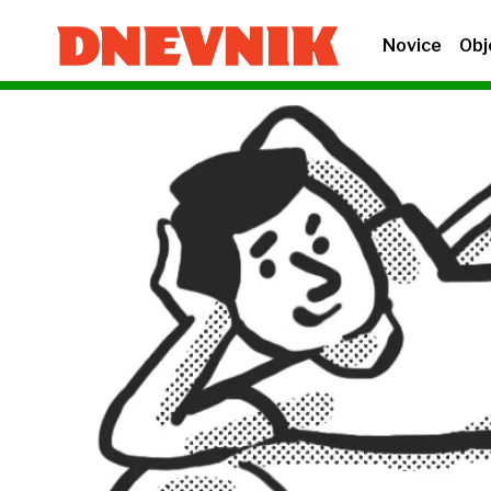
Novice
Obj