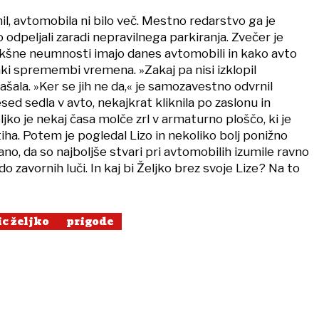
il, avtomobila ni bilo več. Mestno redarstvo ga je
o odpeljali zaradi nepravilnega parkiranja. Zvečer je
kakšne neumnosti imajo danes avtomobili in kako avto
saki spremembi vremena. »Zakaj pa nisi izklopil
ašala. »Ker se jih ne da,« je samozavestno odvrnil
esed sedla v avto, nekajkrat kliknila po zaslonu in
eljko je nekaj časa molče zrl v armaturno ploščo, ki je
iha. Potem je pogledal Lizo in nekoliko bolj ponižno
ano, da so najboljše stvari pri avtomobilih izumile ravno
o zavornih luči. In kaj bi Željko brez svoje Lize? Na to
ic željko
prigode