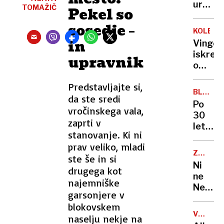
Emirat
ur
v
TOMAŽIČ
Pekel so
a
ponoči
Sloveni
čaka
sosedje –
zadrže
KOLESA
jih
otroka
in
Vingeg
zahtev
in
iskren
upravnik
pot
grozil
o
do
z
Pogača
sanjsk
orožje
Predstavljajte si,
»Ne
službe
BLEIWE
da ste sredi
morem
PARK
Po
storiti
vročinskega vala,
30
ničesa
zaprti v
letih
več«
stanovanje. Ki ni
zapušč
Lahko
prav veliko, mladi
nastaj
bi
ZA
ste še in si
v
PIVOLJU
šel
Ni
drugega kot
Kranju
tudi
ne
eden
najemniške
na
Nemčij
najlepš
garsonjere v
Luno
ne
mestni
blokovskem
Češka:
parkov
VSEVED
naselju nekje na
kdo
NEDA