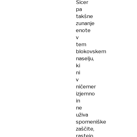
Sicer
pa
takšne
zunanje
enote
v
tem
blokovskem
naselju,
ki
ni
v
ničemer
izjemno
in
ne
uživa
spomeniške
zaščite,
rastejo