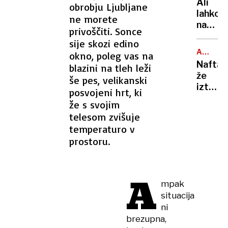
Ali
obrobju Ljubljane
je
lahko
ne morete
največj
na
evrops
privoščiti. Sonce
balkon
izvozn
sije skozi edino
bloka
piva?
ARABSK
okno, poleg vas na
pečem
MORJE
Nafta
blazini na tleh leži
na
že
še pes, velikanski
žaru?
izteka:
posvojeni hrt, ki
Odgov
če
vas
že s svojim
se
zna
telesom zvišuje
bo
presen
temperaturo v
nasedli
prostoru.
tanker
prelomi
grozi
A
okoljs
mpak
katast
situacija
ni
brezupna,