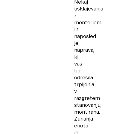
Nekaj
usklajevanja
z
monterjem
in
naposled
je
naprava,
ki
vas
bo
odrešila
trpljenja
v
razgretem
stanovanju,
montirana.
Zunanja
enota
je