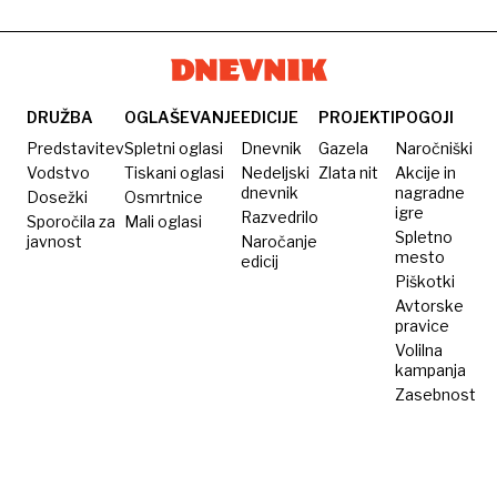
DRUŽBA
OGLAŠEVANJE
EDICIJE
PROJEKTI
POGOJI
Predstavitev
Spletni oglasi
Dnevnik
Gazela
Naročniški
Vodstvo
Tiskani oglasi
Nedeljski
Zlata nit
Akcije in
dnevnik
nagradne
Dosežki
Osmrtnice
igre
Razvedrilo
Sporočila za
Mali oglasi
Spletno
javnost
Naročanje
mesto
edicij
Piškotki
Avtorske
pravice
Volilna
kampanja
Zasebnost