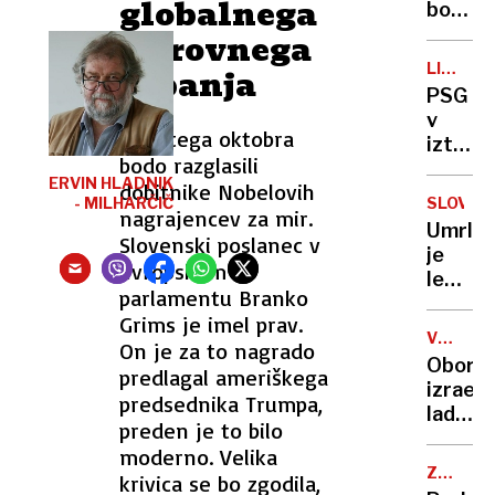
globalnega
ljublj
bo
kuharj
pridobi
mirovnega
največ,
LIGA
gibanja
Aleksa
PRVAKO
PSG
Jevšku
v
se
Desetega oktobra
izteku
bo
bodo razglasili
boljši
prorač
ERVIN HLADNIK
dobitnike Nobelovih
od
prepolo
- MILHARČIČ
SLOVO
nagrajencev za mir.
Barcel
Umrla
City
Slovenski poslanec v
je
le s
evropskem
legend
točko
parlamentu Branko
razisk
iz
Grims je imel prav.
šimpan
knežev
VOJNA
On je za to nagrado
Jane
V
Oboro
predlagal ameriškega
Goodal
GAZI
izrael
predsednika Trumpa,
ladje
preden je to bilo
obkrož
moderno. Velika
humani
ZNANST
krivica se bo zgodila,
flotiljo
NAPRED