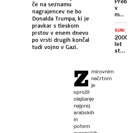
Preboj
če na seznamu
s
v
nagrajencev ne bo
pomoč
medicin
za
Donalda Trumpa, ki je
iz
Gazo
pravkar s tleskom
kožnih
SUKOŠA
prstov v enem dnevu
celic
2000
po vrsti drugih končal
ustvari
let
tudi vojno v Gazi.
človeš
stara
jajčeca
rimska
ladja
Z
v
mirovnim
hrvaš
načrtom
zalivu
je
sprožil
olajšanje
najprej
arabskih
in
potem