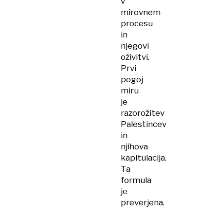
v
mirovnem
procesu
in
njegovi
oživitvi.
Prvi
pogoj
miru
je
razorožitev
Palestincev
in
njihova
kapitulacija.
Ta
formula
je
preverjena.