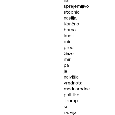
na
sprejemljivo
stopnjo
nasilja.
Končno
bomo
imeli
mir
pred
Gazo,
mir
pa
je
najvišja
vrednota
mednarodne
politike.
Trump
se
razvija