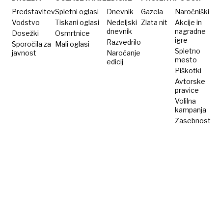
Predstavitev
Spletni oglasi
Dnevnik
Gazela
Naročniški
Vodstvo
Tiskani oglasi
Nedeljski
Zlata nit
Akcije in
dnevnik
nagradne
Dosežki
Osmrtnice
igre
Razvedrilo
Sporočila za
Mali oglasi
Spletno
javnost
Naročanje
mesto
edicij
Piškotki
Avtorske
pravice
Volilna
kampanja
Zasebnost