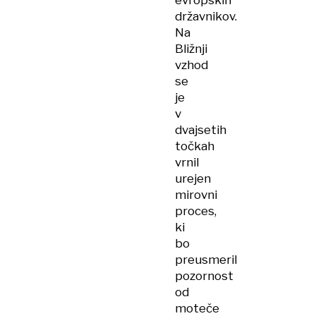
evropskih
državnikov.
Na
Bližnji
vzhod
se
je
v
dvajsetih
točkah
vrnil
urejen
mirovni
proces,
ki
bo
preusmeril
pozornost
od
moteče