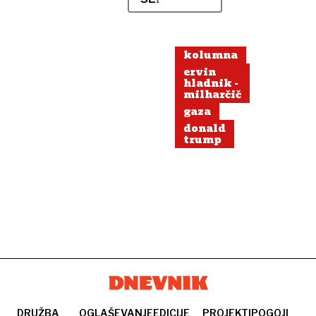
kolumna
ervin
hladnik -
milharčič
gaza
donald
trump
DRUŽBA
OGLAŠEVANJE
EDICIJE
PROJEKTI
POGOJI