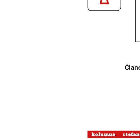
Član
kolumna
stefan