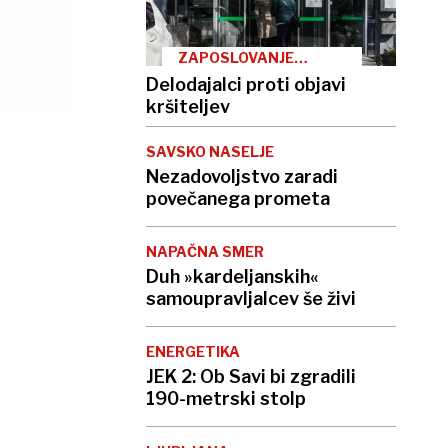
ZAPOSLOVANJE
TUJCEV
Delodajalci proti objavi
kršiteljev
SAVSKO NASELJE
Nezadovoljstvo zaradi
povečanega prometa
NAPAČNA SMER
Duh »kardeljanskih«
samoupravljalcev še živi
ENERGETIKA
JEK 2: Ob Savi bi zgradili
190-metrski stolp