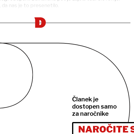
 da nas je to presenetilo.
Članek je
dostopen samo
za naročnike
NAROČITE 