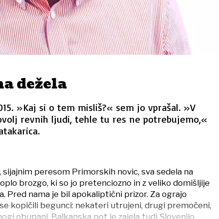
na dežela
015. »Kaj si o tem misliš?« sem jo vprašal. »V
volj revnih ljudi, tehle tu res ne potrebujemo,«
atakarica.
sijajnim peresom Primorskih novic, sva sedela na
 toplo brozgo, ki so jo pretenciozno in z veliko domišljije
. Pred nama je bil apokaliptični prizor. Za ograjo
 se kopičili begunci: nekateri utrujeni, drugi premočeni,
nogi obupani. Balkanska pot je zajela tudi Slovenijo.