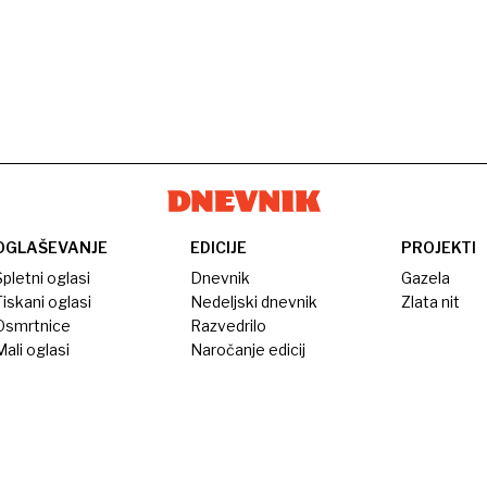
OGLAŠEVANJE
EDICIJE
PROJEKTI
pletni oglasi
Dnevnik
Gazela
iskani oglasi
Nedeljski dnevnik
Zlata nit
Osmrtnice
Razvedrilo
ali oglasi
Naročanje edicij