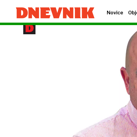
Novice
Obj