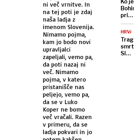
Ko je
ni več vrnitve. In
šlo
SLIKI
Bohinj
IN
na tej poti je zdaj
tako
pričaka
BESEDI
naprej,
naša ladja z
cesarja
bo
imenom Slovenija.
a se
vode
HRVAŠK
Nimamo pojma,
je
zmanjk
Tragič
kam jo bodo novi
pod
smrt
upravljalci
masko
Sloven
zapeljali, vemo pa,
skrival
na
znan
da poti nazaj ni
Pašma
obraz
več. Nimamo
umrl
iz
pojma, v katero
24-
Lesc
pristanišče nas
letni
peljejo, vemo pa,
očka,
da se v Luko
gasile
in
Koper ne bomo
bivši
več vračali. Razen
rokom
v primeru, da se
ladja pokvari in jo
potem kakšen