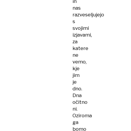
in
nas
razveseljujejo
s
svojimi
izjavami,
za
katere
ne
vemo,
kje
jim
je
dno.
Dna
očitno
ni.
Oziroma
ga
bomo