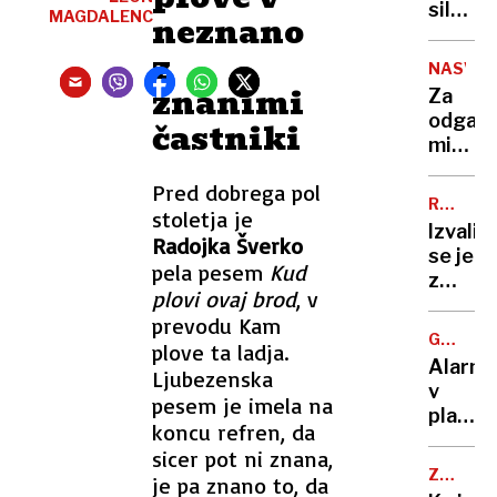
goriva,
silovi
MAGDALENC
neznano
dizel
trku
kar
z
prepolo
NASVET
12
med
znanimi
Za
centov
mrtvim
odganj
častniki
cenejši
tudi
miši
povzroč
pogos
brez
Pred dobrega pol
zadost
izpita
RAZVOJ
stoletja je
že
MOTNJA
Izvalil
en
Radojka Šverko
se je
sam
pela pesem
Kud
z
list
plovi ovaj brod
, v
dvema
priljub
prevodu Kam
glavam
rastlin
GORSKI
plove ta ladja.
a
TURIZE
Alarm
Ljubezenska
presen
v
se
pesem je imela na
planins
tu
koncu refren, da
kočah:
šele
sicer pot ni znana,
»Če
začne
ZGODOV
je pa znano to, da
bo
V