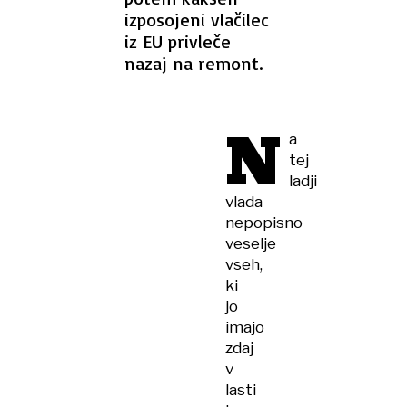
izposojeni vlačilec
iz EU privleče
nazaj na remont.
N
a
tej
ladji
vlada
nepopisno
veselje
vseh,
ki
jo
imajo
zdaj
v
lasti