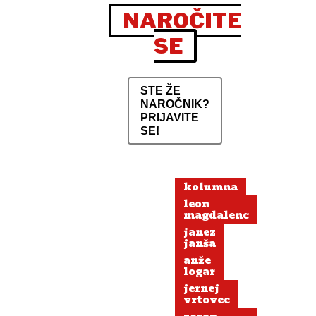
NAROČITE
SE
STE ŽE
NAROČNIK?
PRIJAVITE
SE!
kolumna
leon
magdalenc
janez
janša
anže
logar
jernej
vrtovec