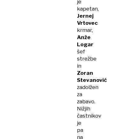
je
kapetan,
Jernej
Vrtovec
krmar,
Anže
Logar
šef
strežbe
in
Zoran
Stevanović
zadolžen
za
zabavo.
Nižjih
častnikov
je
pa
na