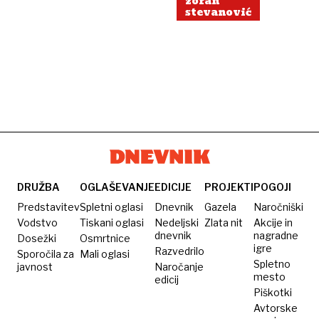
zoran
stevanović
DRUŽBA
OGLAŠEVANJE
EDICIJE
PROJEKTI
POGOJI
Predstavitev
Spletni oglasi
Dnevnik
Gazela
Naročniški
Vodstvo
Tiskani oglasi
Nedeljski
Zlata nit
Akcije in
dnevnik
nagradne
Dosežki
Osmrtnice
igre
Razvedrilo
Sporočila za
Mali oglasi
Spletno
javnost
Naročanje
mesto
edicij
Piškotki
Avtorske