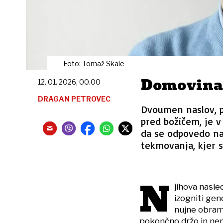
Foto: Tomaž Skale
Domovina
12. 01. 2026, 00.00
DRAGAN PETROVEC
Dvoumen naslov, pr
pred božičem, je v
da se odpovedo n
tekmovanja, kjer so
N
jihova nasled
izogniti ge
nujne obramb
pokončno držo in nep