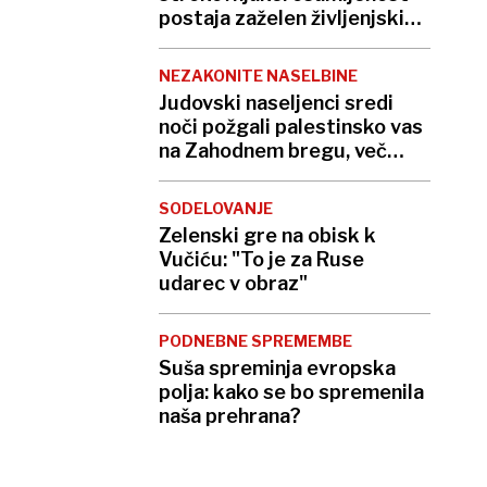
postaja zaželen življenjski
slog
NEZAKONITE NASELBINE
Judovski naseljenci sredi
noči požgali palestinsko vas
na Zahodnem bregu, več
ranjenih
SODELOVANJE
Zelenski gre na obisk k
Vučiću: "To je za Ruse
udarec v obraz"
PODNEBNE SPREMEMBE
Suša spreminja evropska
polja: kako se bo spremenila
naša prehrana?