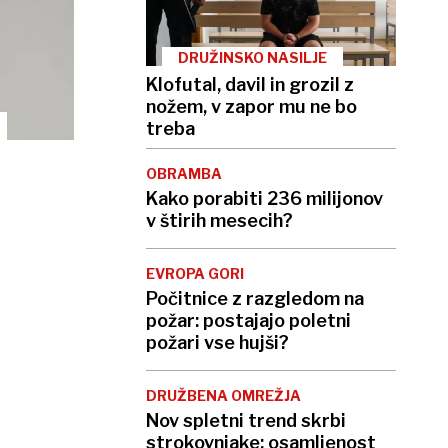
DRUŽINSKO NASILJE
Klofutal, davil in grozil z
nožem, v zapor mu ne bo
treba
OBRAMBA
Kako porabiti 236 milijonov
v štirih mesecih?
EVROPA GORI
Počitnice z razgledom na
požar: postajajo poletni
požari vse hujši?
DRUŽBENA OMREŽJA
Nov spletni trend skrbi
strokovnjake: osamljenost