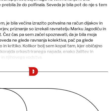
e prebila že do polfinala. Seveda je bila pot do nje s tem
m, je bila večina izrazito pohvalna na račun dijakov in
jev, priznanje so izrekali ravnatelju Marku Jagodiču in
. Čez čas pa sem začel spoznavati, da je bila moja
eveda ne glede ravnanja kolektiva, pač pa glede
in kritiko. Kolikor bolj sem kopal tam, kjer običajno
o skorajda orkestriranega napada, enako žalitev in
 in njihovega vodstva.