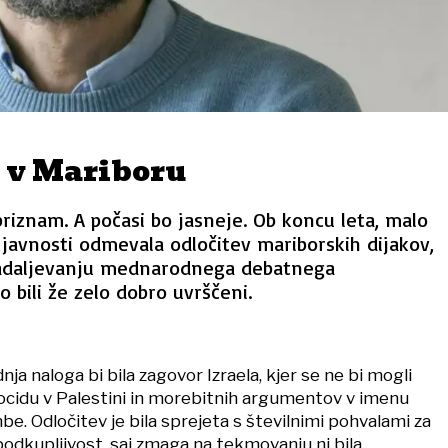
 v Mariboru
iznam. A počasi bo jasneje. Ob koncu leta, malo
 javnosti odmevala odločitev mariborskih dijakov,
adaljevanju mednarodnega debatnega
 bili že zelo dobro uvrščeni.
nja naloga bi bila zagovor Izraela, kjer se ne bi mogli
nocidu v Palestini in morebitnih argumentov v imenu
e. Odločitev je bila sprejeta s številnimi pohvalami za
odkupljivost, saj zmaga na tekmovanju ni bila