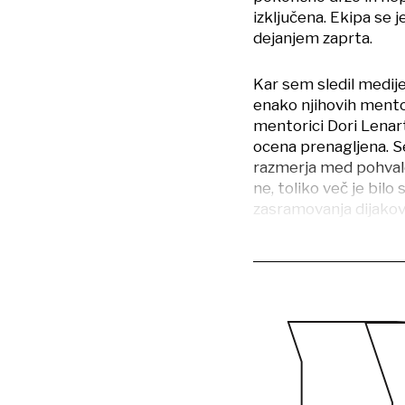
izključena. Ekipa se j
dejanjem zaprta.
Kar sem sledil medije
enako njihovih mentor
mentorici Dori Lenart
ocena prenagljena. S
razmerja med pohvalo 
ne, toliko več je bil
zasramovanja dijakov