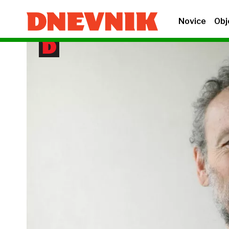
Novice
Obj