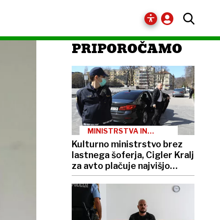
PRIPOROČAMO
MINISTRSTVA IN
PREVOZI
Kulturno ministrstvo brez
lastnega šoferja, Cigler Kralj
za avto plačuje najvišjo
boniteto