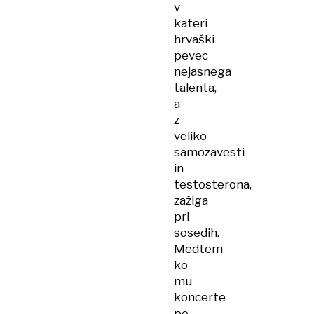
v
kateri
hrvaški
pevec
nejasnega
talenta,
a
z
veliko
samozavesti
in
testosterona,
zažiga
pri
sosedih.
Medtem
ko
mu
koncerte
po