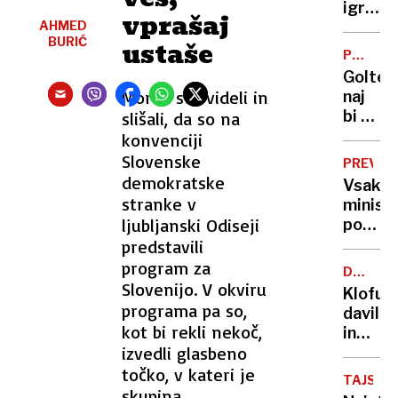
otrok
igralka
vprašaj
in
AHMED
in
BURIĆ
izreka
ustaše
novina
PO
rekord
mamo
RAZHO
Goltes
kazen
lasala,
Morda ste videli in
naj
grizla
bi od
slišali, da so na
in
Dončić
konvenciji
grozila
zahtev
Slovenske
da ji
PREVOZ
slabih
demokratske
bo
Vsako
44
stranke v
»utrga
minist
milijon
glavo«
ljubljanski Odiseji
po
evrov
svoje:
predstavili
in
od
program za
manj
DRUŽIN
najetih
Slovenijo. V okviru
NASILJE
stikov
Klofuta
šoferj
programa pa so,
z
davil
do
kot bi rekli nekoč,
otrok
in
službe
izvedli glasbeno
grozil
avtov
z
točko, v kateri je
za
TAJSKA
nožem,
skupina