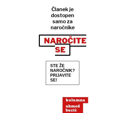
Članek je
dostopen
samo za
naročnike
NAROČITE
SE
STE ŽE
NAROČNIK?
PRIJAVITE
SE!
kolumna
ahmed
burić