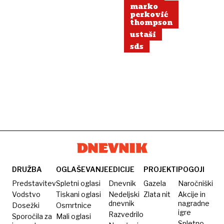
marko
perković
thompson
ustaši
sds
DRUŽBA
OGLAŠEVANJE
EDICIJE
PROJEKTI
POGOJI
Predstavitev
Spletni oglasi
Dnevnik
Gazela
Naročniški
Vodstvo
Tiskani oglasi
Nedeljski
Zlata nit
Akcije in
dnevnik
nagradne
Dosežki
Osmrtnice
igre
Razvedrilo
Sporočila za
Mali oglasi
Spletno