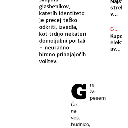
zaseb
Najstn
a v
glasbenikov,
rabo
strelja
zapor
katerih identiteto
v
mu
je precej težko
šoli
ne
odkriti, izvedla,
v
bo
E-
Bangko
kot trdijo nekateri
MOBILN
treba
Kupci
več
domoljubni portali
elektri
mrtvih
– neuradno
avtov
in
himno prihajajočih
v
ranjeni
volitev.
Sloveni
na
trnih,
G
denarj
re
za
za
subven
pesem
zmanjk
Če
ne
veš
,
budnico,