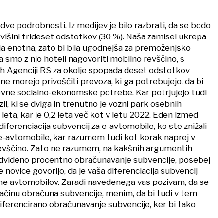
 dve podrobnosti. Iz medijev je bilo razbrati, da se bodo
 višini trideset odstotkov (30 %). Naša zamisel ukrepa
cija enotna, zato bi bila ugodnejša za premoženjsko
 smo z njo hoteli nagovoriti mobilno revščino, s
h Agenciji RS za okolje spopada deset odstotkov
 ne morejo privoščiti prevoza, ki ga potrebujejo, da bi
novne socialno-ekonomske potrebe. Kar potrjujejo tudi
il, ki se dviga in trenutno je vozni park osebnih
 leta, kar je 0,2 leta več kot v letu 2022. Eden izmed
diferenciacija subvencij za e-avtomobile, ko ste znižali
 e-avtomobile, kar razumem tudi kot korak naprej v
evščino. Zato ne razumem, na kakšnih argumentih
edvideno procentno obračunavanje subvencije, posebej
novice govorijo, da je vaša diferenciacija subvencij
cene avtomobilov. Zaradi navedenega vas pozivam, da se
ačinu obračuna subvencije, menim, da bi tudi v tem
diferencirano obračunavanje subvencije, ker bi tako