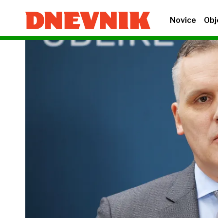
Novice
Obj