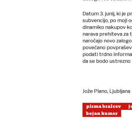
Datum 3. junij, ki je
subvencijo, po moji o
dinamiko nakupov kole
narava prehiteva za tr
naročajo novo zalogo 
povečano povpraševa
podati trdno informa
da se bodo ustrezno p
Jože Piano, Ljubljana
pisma bralcev
j
bojan kumer