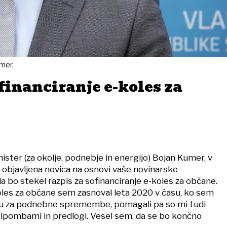
umer.
inanciranje e-koles za
ister (za okolje, podnebje in energijo) Bojan Kumer, v
la objavljena novica na osnovi vaše novinarske
a bo stekel razpis za sofinanciranje e-koles za občane.
les za občane sem zasnoval leta 2020 v času, ko sem
adu za podnebne spremembe, pomagali pa so mi tudi
pripombami in predlogi. Vesel sem, da se bo končno