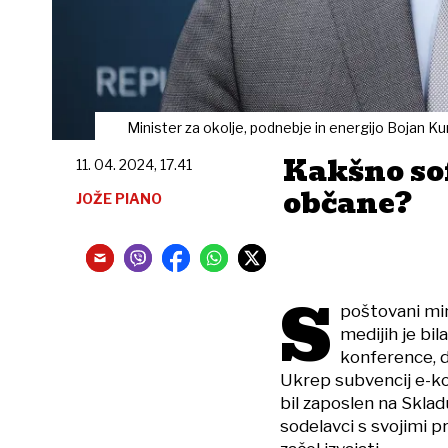
Minister za okolje, podnebje in energijo Bojan K
Kakšno sof
11. 04. 2024, 17.41
občane?
JOŽE PIANO
S
poštovani min
medijih je bi
konference, d
Ukrep subvencij e-ko
bil zaposlen na Skl
sodelavci s svojimi 