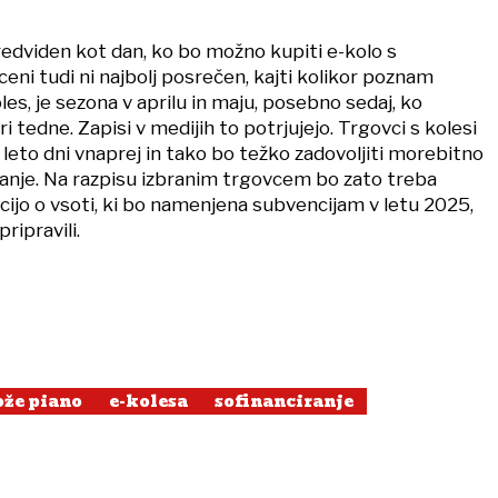
 predviden kot dan, ko bo možno kupiti e-kolo s
ceni tudi ni najbolj posrečen, kajti kolikor poznam
s, je sezona v aprilu in maju, posebno sedaj, ko
i tedne. Zapisi v medijih to potrjujejo. Trgovci s kolesi
leto dni vnaprej in tako bo težko zadovoljiti morebitno
nje. Na razpisu izbranim trgovcem bo zato treba
cijo o vsoti, ki bo namenjena subvencijam v letu 2025,
ripravili.
ože piano
e-kolesa
sofinanciranje