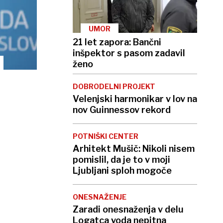
UMOR
21 let zapora: Bančni
inšpektor s pasom zadavil
ženo
DOBRODELNI PROJEKT
Velenjski harmonikar v lov na
nov Guinnessov rekord
POTNIŠKI CENTER
Arhitekt Mušič: Nikoli nisem
pomislil, da je to v moji
Ljubljani sploh mogoče
ONESNAŽENJE
Zaradi onesnaženja v delu
Logatca voda nepitna