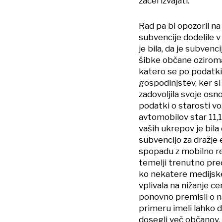
začel izvajati.
Rad pa bi opozoril na
subvencije dodelile v
je bila, da je subven
šibke občane oziroma
katero se po podatki
gospodinjstev, ker si
zadovoljila svoje os
podatki o starosti voz
avtomobilov star 11,1
vaših ukrepov je bila 
subvencijo za dražje
spopadu z mobilno r
temelji trenutno pr
ko nekatere medijske 
vplivala na nižanje 
ponovno premisli o n
primeru imeli lahko 
dosegli več občanov.