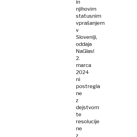
in
njihovim
statusnim
vprašanjem
v
Sloveniji,
oddaja
NaGlas!
2.
marca
2024
ni
postregla
ne
z
dejstvom
te
resolucije
ne
z