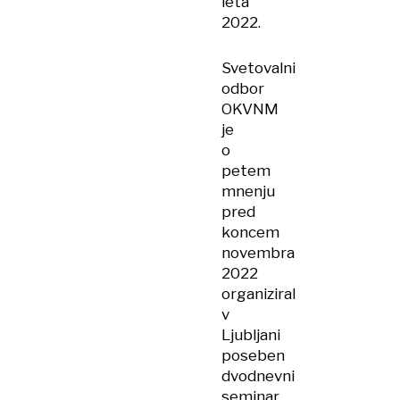
leta
2022.
Svetovalni
odbor
OKVNM
je
o
petem
mnenju
pred
koncem
novembra
2022
organiziral
v
Ljubljani
poseben
dvodnevni
seminar,