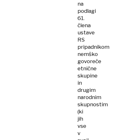
na
podlagi
61.
člena
ustave
RS
pripadnikom
nemško
govoreče
etnične
skupine
in
drugim
narodnim
skupnostim
(ki
jih
vse
v