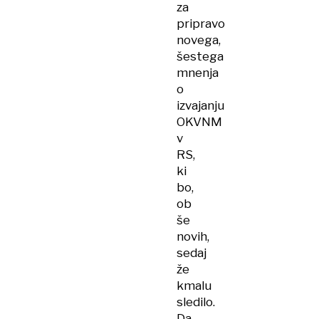
za
pripravo
novega,
šestega
mnenja
o
izvajanju
OKVNM
v
RS,
ki
bo,
ob
še
novih,
sedaj
že
kmalu
sledilo.
Da