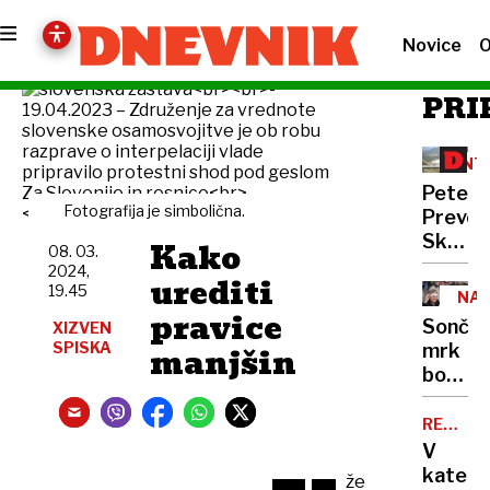
Novice
O
PRI
INT
Peter
Fotografija je simbolična.
Prevc:
Skakal
Kako
08. 03.
policaji
2024,
urediti
niso
19.45
NA
opravlj
pravice
Sonče
XIZVEN
svojeg
SPISKA
manjšin
mrk
dela
bodo
ovirali
oblaki
REKORD
PET
V
kateri
že