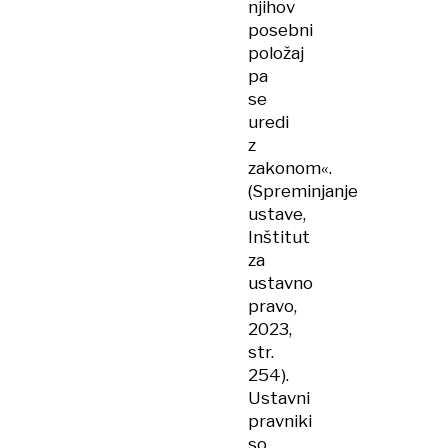
njihov
posebni
položaj
pa
se
uredi
z
zakonom«.
(Spreminjanje
ustave,
Inštitut
za
ustavno
pravo,
2023,
str.
254).
Ustavni
pravniki
so