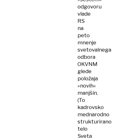
odgovoru
vlade
RS
na
peto
mnenje
svetovalnega
odbora
OKVNM
glede
položaja
»novih«
manjšin.
(To
kadrovsko
mednarodno
strukturirano
telo
Sveta