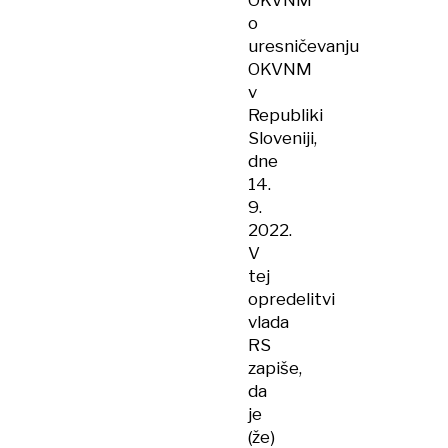
OKVNM
o
uresničevanju
OKVNM
v
Republiki
Sloveniji,
dne
14.
9.
2022.
V
tej
opredelitvi
vlada
RS
zapiše,
da
je
(že)