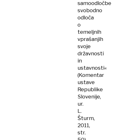
samoodločbe
svobodno
odloča
o
temeljnih
vprašanjih
svoje
državnosti
in
ustavnosti«
(Komentar
ustave
Republike
Slovenije,
ur.
L.
Šturm,
2011,
str.
50).