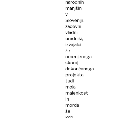
narodnih
manjšin
v
Sloveniji,
zadevni
vladni
uradniki,
izvajalci
že
omenjenega
skoraj
dokončanega
projekta,
tudi
moja
malenkost
in
morda
še
kdo.