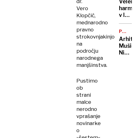
dr.
Velenj
pasom
harmon
Vero
zadavil
v lov
Klopčič,
ženo
na
mednarodno
nov
pravno
POTNIŠK
Guinne
strokovnjakinjo
CENTER
Arhite
rekord
na
Mušič:
področju
Nikoli
narodnega
nisem
manjšinstva.
pomisli
da je
to v
Pustimo
moji
ob
Ljublja
strani
sploh
malce
mogoč
nerodno
vprašanje
novinarke
o
»šestem«