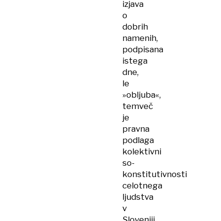
izjava
o
dobrih
namenih,
podpisana
istega
dne,
le
»obljuba«,
temveč
je
pravna
podlaga
kolektivni
so-
konstitutivnosti
celotnega
ljudstva
v
Sloveniji,