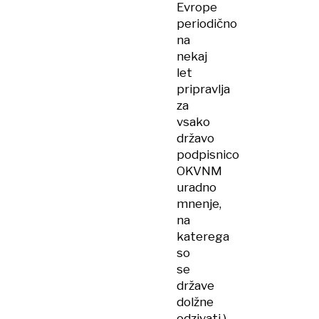
Evrope
periodično
na
nekaj
let
pripravlja
za
vsako
državo
podpisnico
OKVNM
uradno
mnenje,
na
katerega
so
se
države
dolžne
odzivati.)