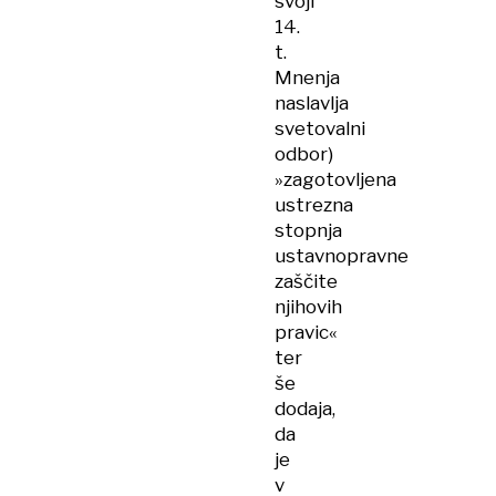
svoji
14.
t.
Mnenja
naslavlja
svetovalni
odbor)
»zagotovljena
ustrezna
stopnja
ustavnopravne
zaščite
njihovih
pravic«
ter
še
dodaja,
da
je
v