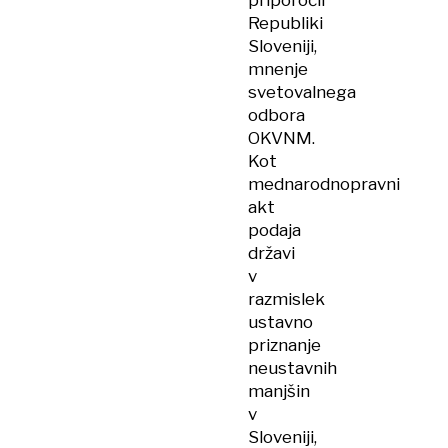
priporočil
Republiki
Sloveniji,
mnenje
svetovalnega
odbora
OKVNM.
Kot
mednarodnopravni
akt
podaja
državi
v
razmislek
ustavno
priznanje
neustavnih
manjšin
v
Sloveniji,