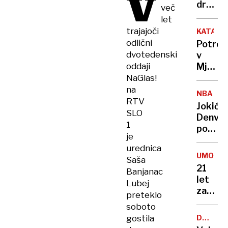
V
država
več
živijo
let
ljudje
trajajoči
KATAST
z
odlični
Potres
najvišj
dvotedenski
v
IQ in
oddaji
Mjanm
kje
zahtev
NaGlas!
smo
že
na
Sloven
NBA
več
RTV
Jokić
kot
SLO
Denver
1000
1
popelja
žrtev
je
do
urednica
nove
UMOR
Saša
zmage
21
Banjanac
let
Lubej
zapora
preteklo
Bančni
soboto
inšpek
gostila
DOBROD
s
PROJEK