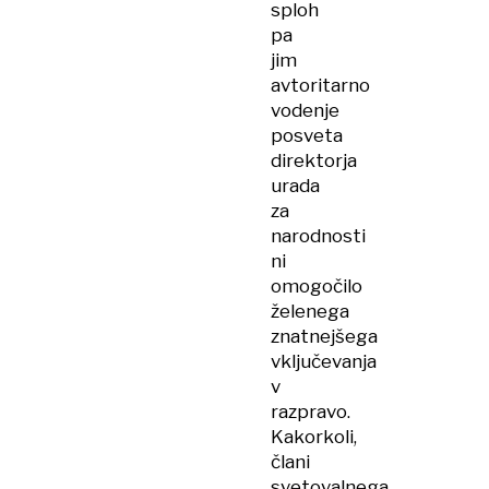
sploh
pa
jim
avtoritarno
vodenje
posveta
direktorja
urada
za
narodnosti
ni
omogočilo
želenega
znatnejšega
vključevanja
v
razpravo.
Kakorkoli,
člani
svetovalnega