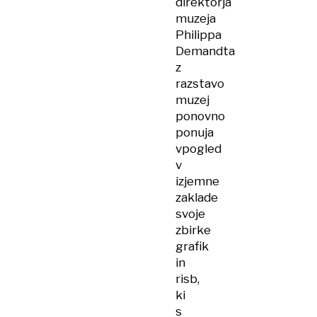
direktorja
muzeja
Philippa
Demandta
z
razstavo
muzej
ponovno
ponuja
vpogled
v
izjemne
zaklade
svoje
zbirke
grafik
in
risb,
ki
s