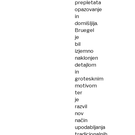
prepletata
opazovanje
in
domišljija.
Bruegel
je
bil
izjemno
naklonjen
detajlom
in
grotesknim
motivom
ter
je
razvil
nov
način
upodabljanja
tradicionalnih