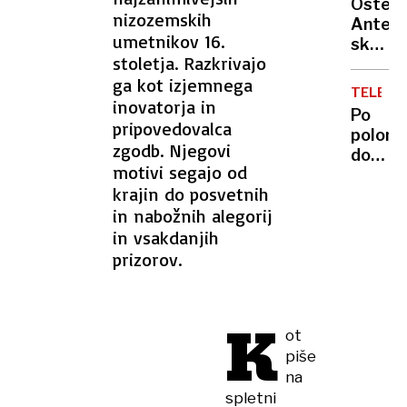
vojaki
Osteri
ga je
nizozemskih
samo
Antena
s
umetnikov 16.
zaradi
skriti
pajdaš
stoletja. Razkrivajo
odškod
biser
ubila
ga kot izjemnega
tik
in
TELEVIZ
za
inovatorja in
oropal
Po
mejo,
pripovedovalca
polom
kjer
zgodb. Njegovi
dokum
za
motivi segajo od
bo
malo
krajin do posvetnih
Melani
denarj
in nabožnih alegorij
Trump
ješ
dobila
in vsakdanjih
vrhuns
še
prizorov.
svojo
serijo
na
K
Amazo
ot
piše
na
spletni