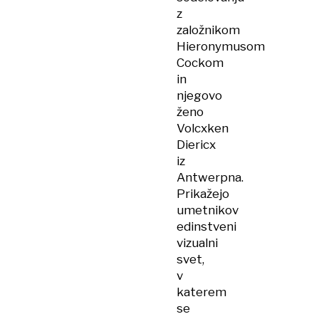
z
založnikom
Hieronymusom
Cockom
in
njegovo
ženo
Volcxken
Diericx
iz
Antwerpna.
Prikažejo
umetnikov
edinstveni
vizualni
svet,
v
katerem
se