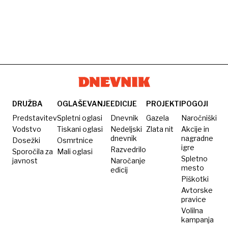
DRUŽBA
OGLAŠEVANJE
EDICIJE
PROJEKTI
POGOJI
Predstavitev
Spletni oglasi
Dnevnik
Gazela
Naročniški
Vodstvo
Tiskani oglasi
Nedeljski
Zlata nit
Akcije in
dnevnik
nagradne
Dosežki
Osmrtnice
igre
Razvedrilo
Sporočila za
Mali oglasi
Spletno
javnost
Naročanje
mesto
edicij
Piškotki
Avtorske
pravice
Volilna
kampanja