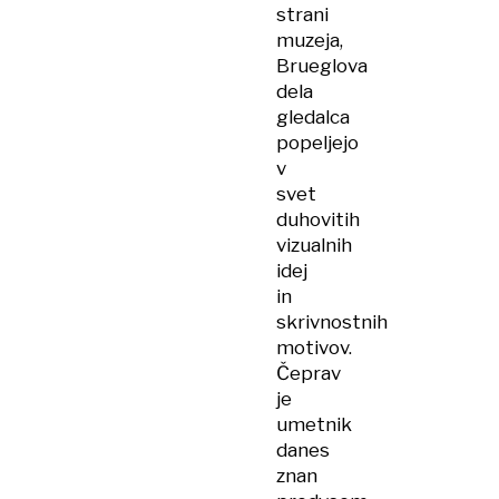
strani
muzeja,
Brueglova
dela
gledalca
popeljejo
v
svet
duhovitih
vizualnih
idej
in
skrivnostnih
motivov.
Čeprav
je
umetnik
danes
znan