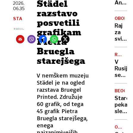
Städel
Ljublja
Anže
2026,
zdi
06.35
Logar
razstavo
izdelal
OBONJA
STA
posvetili
prvo
Raj
in
grafikam
za
edino
Pietra
svinge
leseno
na
Bruegla
barko
skrivn
za
RAZŠIRJ
starejšega
hrvaš
TREND
Ljublja
V
otoku:
Rusiji
eksklu
V nemškem muzeju
se
dogod
širi
Städel je na ogled
buri
nova
razstava Bruegel
duhove
BEOGR
prevar
Printed. Združuje
Starej
črne
60 grafik, od tega
peka
vdove,
45 grafik Pietra
slekla
ki se
Bruegla starejšega,
in
poroča
zvezala
enega
z
OCENA
potem
najzanimivejših
GOSTIL