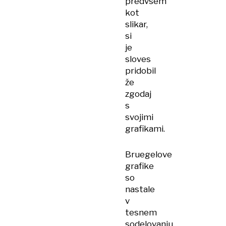
predvsem
kot
slikar,
si
je
sloves
pridobil
že
zgodaj
s
svojimi
grafikami.
Bruegelove
grafike
so
nastale
v
tesnem
sodelovanju