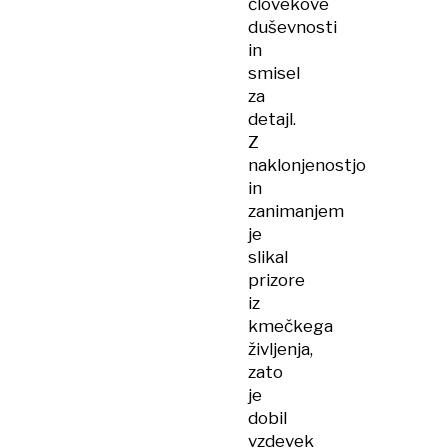
človekove
duševnosti
in
smisel
za
detajl.
Z
naklonjenostjo
in
zanimanjem
je
slikal
prizore
iz
kmečkega
življenja,
zato
je
dobil
vzdevek