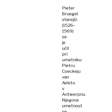
Pieter
Bruegel
starejši
(1526–
1569)
se
je
učil
pri
umetniku
Pietru
Coeckeju
van
Aelstu
v
Antwerpnu.
Njegova
umetnost
se