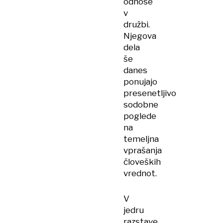
odnose
v
družbi.
Njegova
dela
še
danes
ponujajo
presenetljivo
sodobne
poglede
na
temeljna
vprašanja
človeških
vrednot.
V
jedru
razstave