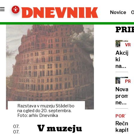
Novice
O
PRI
VRO
VAL
Akcija,
ki
navduš
Ljublja
delita
PR
hladno
Nova
vodo,
prome
a
nesreč
razlog
Razstava v muzeju Städel bo
zaprla
na ogled do 20. septembra.
je
primor
Foto: arhiv Dnevnika
PORTRE
večji,
avtoce
Rečni
V muzeju
kot
07.
proti
kapita
se
07.