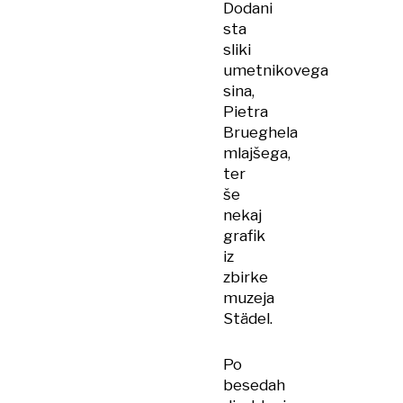
Dodani
sta
sliki
umetnikovega
sina,
Pietra
Brueghela
mlajšega,
ter
še
nekaj
grafik
iz
zbirke
muzeja
Städel.
Po
besedah