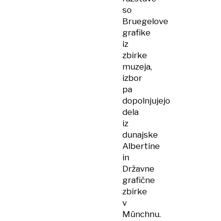
so
Bruegelove
grafike
iz
zbirke
muzeja,
izbor
pa
dopolnjujejo
dela
iz
dunajske
Albertine
in
Državne
grafične
zbirke
v
Münchnu.