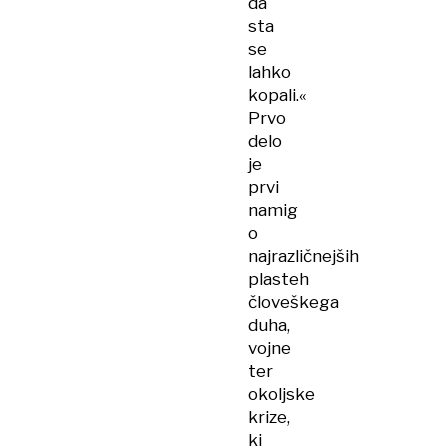
da
sta
se
lahko
kopali.«
Prvo
delo
je
prvi
namig
o
najrazličnejših
plasteh
človeškega
duha,
vojne
ter
okoljske
krize,
ki