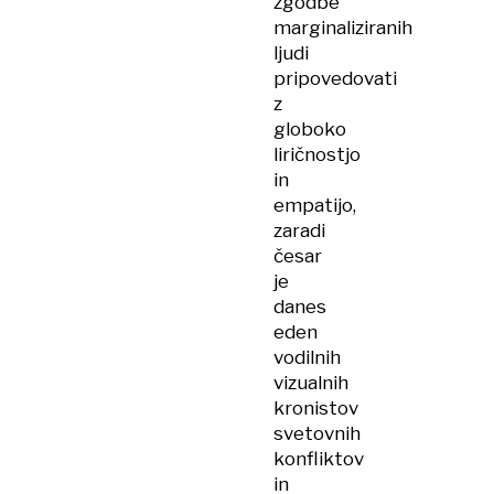
zgodbe
marginaliziranih
ljudi
pripovedovati
z
globoko
liričnostjo
in
empatijo,
zaradi
česar
je
danes
eden
vodilnih
vizualnih
kronistov
svetovnih
konfliktov
in