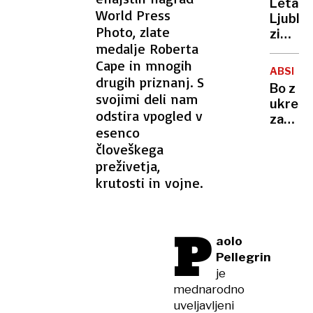
Letali
posnet
World Press
Ljublja
zlorab
Photo, zlate
zimski
otrok
medalje Roberta
vozni
Cape in mnogih
red
ABSENT
in tri
drugih priznanj. S
Bo z
nove
svojimi deli nam
ukrepi
destina
odstira vpogled v
za
esenco
omejev
človeškega
še
preživetja,
več
bolnišk
krutosti in vojne.
odsotn
P
aolo
Pellegrin
je
mednarodno
uveljavljeni