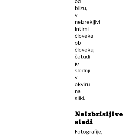
od
blizu,
v
neizrekljivi
intimi
človeka
ob
človeku,
četudi
je
slednji
v
okviru
na
sliki.
Neizbrisljive
sledi
Fotografije,