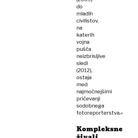
do
mladih
civilistov,
na
katerih
vojna
pušča
neizbrisljive
sledi
(2012),
ostaja
med
najmočnejšimi
pričevanji
sodobnega
fotoreporterstva.«
Kompleksne
živali