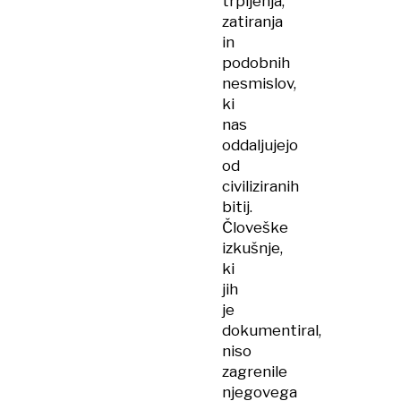
trpljenja,
zatiranja
in
podobnih
nesmislov,
ki
nas
oddaljujejo
od
civiliziranih
bitij.
Človeške
izkušnje,
ki
jih
je
dokumentiral,
niso
zagrenile
njegovega