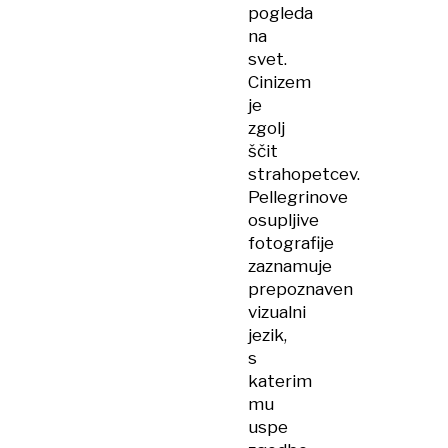
pogleda
na
svet.
Cinizem
je
zgolj
ščit
strahopetcev.
Pellegrinove
osupljive
fotografije
zaznamuje
prepoznaven
vizualni
jezik,
s
katerim
mu
uspe