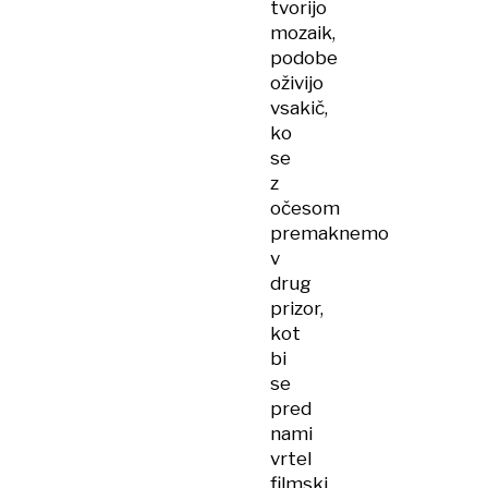
tvorijo
mozaik,
podobe
oživijo
vsakič,
ko
se
z
očesom
premaknemo
v
drug
prizor,
kot
bi
se
pred
nami
vrtel
filmski