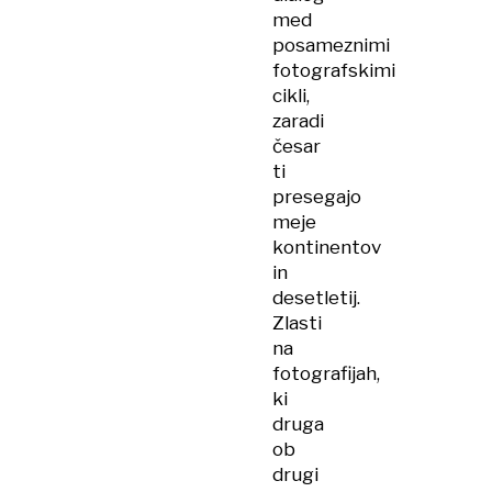
med
posameznimi
fotografskimi
cikli,
zaradi
česar
ti
presegajo
meje
kontinentov
in
desetletij.
Zlasti
na
fotografijah,
ki
druga
ob
drugi