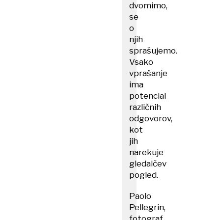
dvomimo,
se
o
njih
sprašujemo.
Vsako
vprašanje
ima
potencial
različnih
odgovorov,
kot
jih
narekuje
gledalčev
pogled.
Paolo
Pellegrin,
fotograf