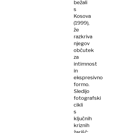
bežali
s
Kosova
(1999),
že
razkriva
njegov
občutek
za
intimnost
in
ekspresivno
formo.
Sledijo
fotografski
cikli
s
ključnih
kriznih
žarišč: