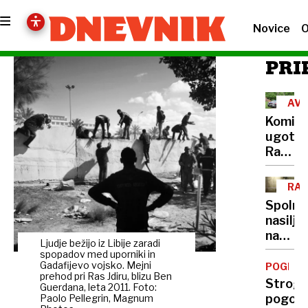
Novice
O
PRI
AVS
Komisi
ugotovi
Racija
na
Peršma
RAZ
domači
Spolno
je
nasilje
bila
nad
nezako
Ljudje bežijo iz Libije zaradi
otroki:
spopadov med uporniki in
Vse
Gadafijevo vojsko. Mejni
POGLOB
prehod pri Ras Jdiru, blizu Ben
več
Strogi
Guerdana, leta 2011. Foto:
zlorab
pogoji,
Paolo Pellegrin, Magnum