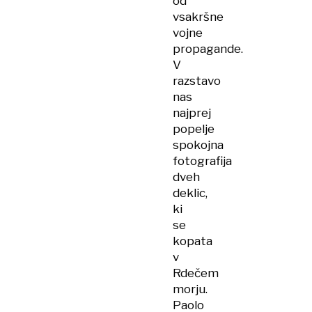
od
vsakršne
vojne
propagande.
V
razstavo
nas
najprej
popelje
spokojna
fotografija
dveh
deklic,
ki
se
kopata
v
Rdečem
morju.
Paolo