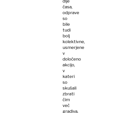
dlje
časa,
odprave
so
bile
tudi
bolj
kolektivne,
usmerjene
v
določeno
akcijo,
v
kateri
so
skušali
zbrati
čim
več
gradiva,