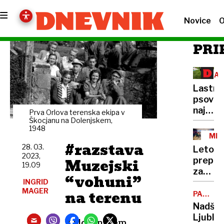
Novice
O
PRI
ZAŠ
ŽIV
Lastni
psov
naj
Prva Orlova terenska ekipa v
bi
Škocjanu na Dolenjskem,
1948
naložili
MIN
novo
#razstava
MEN
28. 03.
Leto
dajate
2023,
Muzejski
prepih
19.09
za
“vohuni”
minist
INGRID
MAGER
na terenu
Robert
PARKIR
HIŠA
Goloba
Nadško
POD
Ljublja
TRŽNIC
V Slovenskem