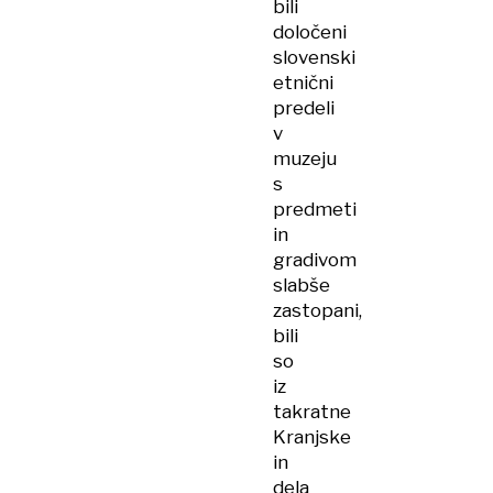
bili
določeni
slovenski
etnični
predeli
v
muzeju
s
predmeti
in
gradivom
slabše
zastopani,
bili
so
iz
takratne
Kranjske
in
dela