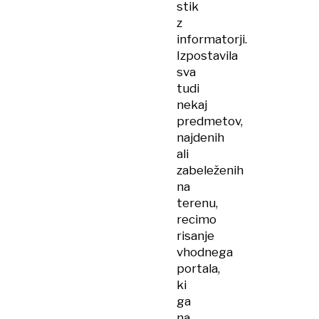
stik
z
informatorji.
Izpostavila
sva
tudi
nekaj
predmetov,
najdenih
ali
zabeleženih
na
terenu,
recimo
risanje
vhodnega
portala,
ki
ga
na