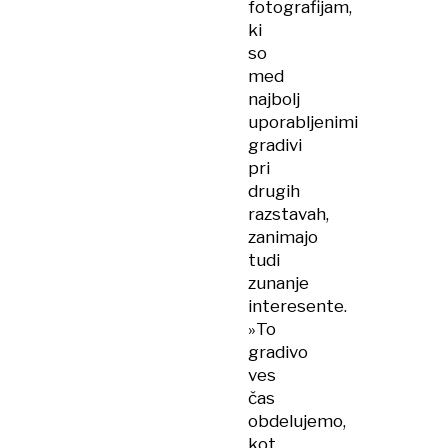
fotografijam,
ki
so
med
najbolj
uporabljenimi
gradivi
pri
drugih
razstavah,
zanimajo
tudi
zunanje
interesente.
»To
gradivo
ves
čas
obdelujemo,
kot