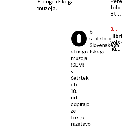
Etnografskega
Peter
priho
muzeja.
John
Trump
Steven
Ob
takšn
O
BALTSK
b
odnos
MORJE
Hibrid
stoletnici
PZS
vojsko
Slovenskega
ne
na
gre
etnografskega
morsk
več
muzeja
dnu
(SEM)
v
četrtek
ob
18.
uri
odpirajo
že
tretjo
razstavo