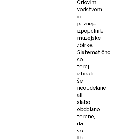
Orlovim
vodstvom
in
pozneje
izpopolnile
muzejske
zbirke.
Sistematično
so
torej
izbirali
še
neobdelane
ali
slabo
obdelane
terene,
da
so
jih