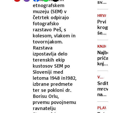
svari
etnografskem
pred
muzeju (SEM) v
občins
HRVAŠK
četrtek odpirajo
projek
Prvi
fotografsko
krog
razstavo Peš, s
še
kolesom, vlakom in
ne
tovornjakom.
bo
KNJIGE
Razstava
prines
Najbolj
izpostavlja delo
zmagov
pričak
terenskih ekip
knjižni
kustosov SEM po
naslovi
Sloveniji med
v
letoma 1948 in1982,
VOJNA
2025
V
izbrane predmete
Srdito
UKRAJIN
mrcvar
ter se pokloni dr.
na
Borisu Orlu,
fronti
prvemu povojnemu
pred
ravnatelju
PLAVAN
skoraj