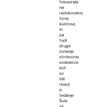
fokusirala
na
raziskovalce,
torej
kustose,
in
pa
tudi
druge
zunanje
strokovne
sodelavce,
kot
so
bili
risarji
iz
tedanje
Šole
za