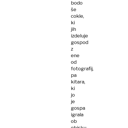
bodo
še
cokle,
ki
jih
izdeluje
gospod
z
ene
od
fotografij,
pa
kitara,
ki
jo
je
gospa
igrala
ob
obisku