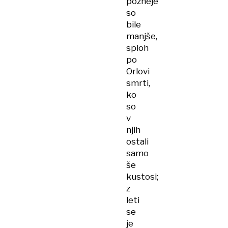
pozneje
so
bile
manjše,
sploh
po
Orlovi
smrti,
ko
so
v
njih
ostali
samo
še
kustosi;
z
leti
se
je