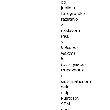
ob
jubileju,
fotografsko
razstavo
z
naslovom
Peš,
s
kolesom,
vlakom
in
tovornjakom
.
Pripoveduje
o
sistematičnem
delu
ekip
kustosov
SEM
pod