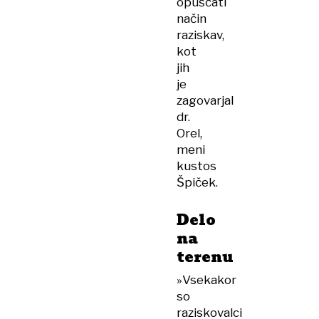
opuščati
način
raziskav,
kot
jih
je
zagovarjal
dr.
Orel,
meni
kustos
Špiček.
Delo
na
terenu
»Vsekakor
so
raziskovalci