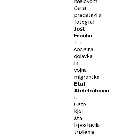
naslovom
Gaza
predstavila
fotograf
Jošt
Franko
ter
socialna
delavka
in
vojna
migrantka
Etaf
Abdelrahman
iz
Gaze,
kjer
sta
izpostavila
trpljenje