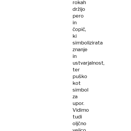
rokah
držijo
pero
in
čopič,
ki
simbolizirata
znanje
in
ustvarjalnost,
ter
puško
kot
simbol
za
upor.
Vidimo
tudi
oljčno
vejico,