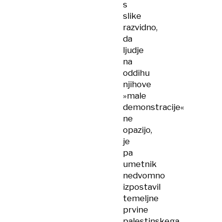
s
slike
razvidno,
da
ljudje
na
oddihu
njihove
»male
demonstracije«
ne
opazijo,
je
pa
umetnik
nedvomno
izpostavil
temeljne
prvine
palestinskega