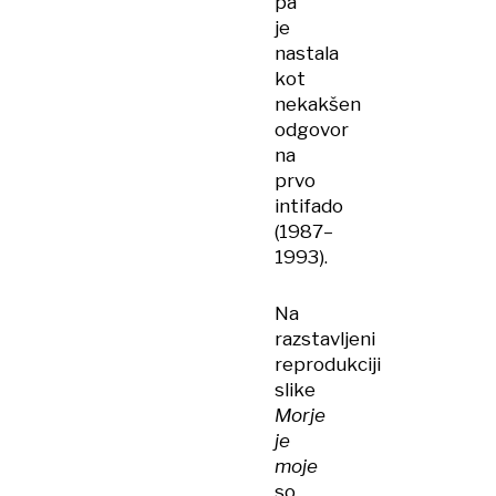
pa
je
nastala
kot
nekakšen
odgovor
na
prvo
intifado
(1987–
1993).
Na
razstavljeni
reprodukciji
slike
Morje
je
moje
so