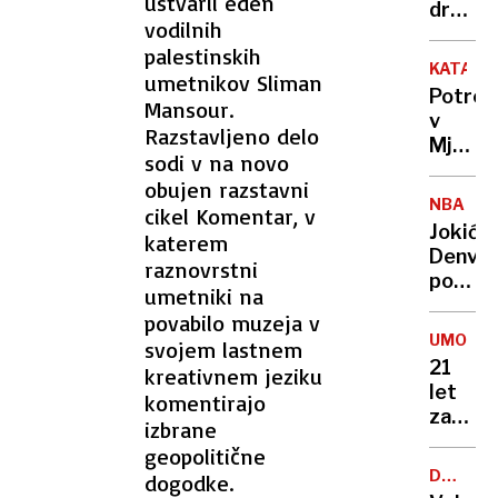
ustvaril eden
država
vodilnih
živijo
palestinskih
ljudje
KATAST
umetnikov Sliman
z
Potres
Mansour.
najvišj
v
IQ in
Razstavljeno delo
Mjanm
kje
sodi v na novo
zahtev
smo
obujen razstavni
že
Sloven
NBA
cikel Komentar, v
več
Jokić
katerem
kot
Denver
raznovrstni
1000
popelja
žrtev
umetniki na
do
povabilo muzeja v
nove
UMOR
svojem lastnem
zmage
21
kreativnem jeziku
let
komentirajo
zapora
izbrane
Bančni
geopolitične
inšpek
DOBROD
dogodke.
s
PROJEK