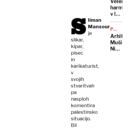
Velenj
pasom
harmon
zadavil
v lov
S
ženo
liman
na
nov
Mansour
POTNIŠK
Guinne
je
CENTER
Arhite
rekord
slikar,
Mušič:
kipar,
Nikoli
pisec
nisem
in
pomisli
karikaturist,
da je
v
to v
svojih
moji
stvaritvah
Ljublja
pa
sploh
nasploh
mogoč
komentira
palestinsko
situacijo.
Bil