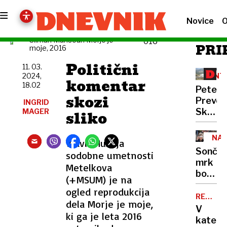
Novice
O
Sliman Mansour: Morje je
PRI
moje, 2016
Politični
11. 03.
INT
2024,
komentar
18.02
Peter
skozi
Prevc:
INGRID
Skakal
MAGER
sliko
policaji
niso
NA
V avli Muzeja
opravlj
Sonče
sodobne umetnosti
svojeg
mrk
Metelkova
dela
bodo
(+MSUM) je na
ovirali
ogled reprodukcija
oblaki
REKORD
dela Morje je moje,
PET
V
ki ga je leta 2016
kateri