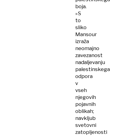
boja.
»S
to
sliko
Mansour
izraža
neomajno
zavezanost
nadaljevanju
palestinskega
odpora
v
vseh
njegovih
pojavnih
oblikah;
navkljub
svetovni
zatopljenosti