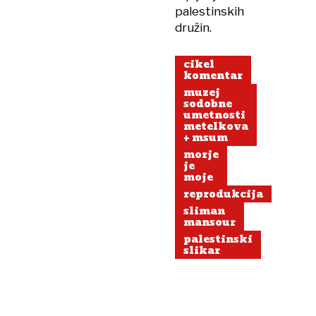
palestinskih
družin.
cikel
komentar
muzej
sodobne
umetnosti
metelkova
+ msum
morje
je
moje
reprodukcija
sliman
mansour
palestinski
slikar