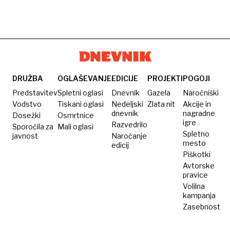
DRUŽBA
OGLAŠEVANJE
EDICIJE
PROJEKTI
POGOJI
Predstavitev
Spletni oglasi
Dnevnik
Gazela
Naročniški
Vodstvo
Tiskani oglasi
Nedeljski
Zlata nit
Akcije in
dnevnik
nagradne
Dosežki
Osmrtnice
igre
Razvedrilo
Sporočila za
Mali oglasi
Spletno
javnost
Naročanje
mesto
edicij
Piškotki
Avtorske
pravice
Volilna
kampanja
Zasebnost