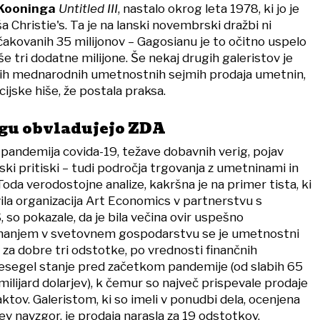
 Kooninga
Untitled III
, nastalo okrog leta 1978, ki jo je
a Christie's. Ta je na lanski novembrski dražbi ni
čakovanih 35 milijonov – Gagosianu je to očitno uspelo
še tri dodatne milijone. Še nekaj drugih galeristov je
ečjih mednarodnih umetnostnih sejmih prodaja umetnin,
cijske hiše, že postala praksa.
gu obvladujejo ZDA
– pandemija covida-19, težave dobavnih verig, pojav
ijski pritiski – tudi področja trgovanja z umetninami in
 Toda verodostojne analize, kakršna je na primer tista, ki
avila organizacija Art Economics v partnerstvu s
so pokazale, da je bila večina ovir uspešno
ihanjem v svetovnem gospodarstvu se je umetnostni
il za dobre tri odstotke, po vrednosti finančnih
presegel stanje pred začetkom pandemije (od slabih 65
 milijard dolarjev), k čemur so največ prispevale prodaje
ktov. Galeristom, ki so imeli v ponudbi dela, ocenjena
jev navzgor, je prodaja narasla za 19 odstotkov,