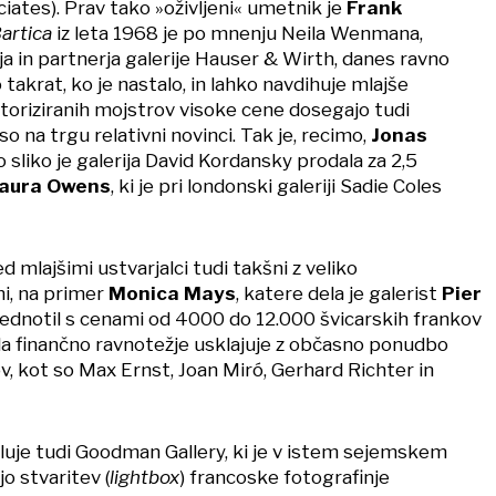
iates). Prav tako »oživljeni« umetnik je
Frank
artica
iz leta 1968 je po mnenju Neila Wenmana,
a in partnerja galerije Hauser & Wirth, danes ravno
 takrat, ko je nastalo, in lahko navdihuje mlajše
storiziranih mojstrov visoke cene dosegajo tudi
so na trgu relativni novinci. Tak je, recimo,
Jonas
 sliko je galerija David Kordansky prodala za 2,5
aura Owens
, ki je pri londonski galeriji Sadie Coles
d mlajšimi ustvarjalci tudi takšni z veliko
i, na primer
Monica Mays
, katere dela je galerist
Pier
rednotil s cenami od 4000 do 12.000 švicarskih frankov
a finančno ravnotežje usklajuje z občasno ponudbo
, kot so Max Ernst, Joan Miró, Gerhard Richter in
uje tudi Goodman Gallery, ki je v istem sejemskem
o stvaritev (
lightbox
) francoske fotografinje