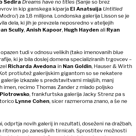
b Sedira
Dreams have no titles
(Sanje so brez
vrov in kip ganskega kiparja
El Anatsuija
Untitled
Modro/) za 1,8 milijona. Londonska galerija Lisson se je
vila dela, ki jih je prevzela neposredno v ateljejih
an Scully
,
Anish Kapoor
,
Hugh Hayden
ali
Ryan
l opazen tudi v odnosu velikih (tako imenovanih
blue
rafije, ki je bila doslej domena specializiranih trgovcev –
vzel
Richarda Avedona
in
Nan Goldin
, Hauser & Wirth
ot protiutež galerijskim gigantom so se nekatere
alerije izkazale s predstavitvami mlajših, manj
ih imen, recimo Thomas Zander z mlado poljsko
Piotrowsko
, frankfurtska galerija Jacky Strenz pa s
torico
Lynne Cohen
, sicer razmeroma znano, a še ne
odprtja novih galerij in rezultati, doseženi na dražbah,
m ritmom po zanesljivih tirnicah. Sprostitev možnosti