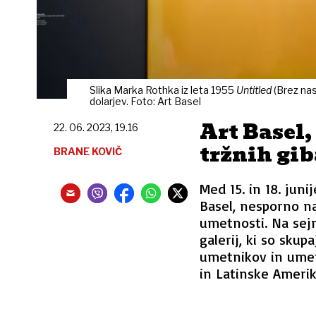
Slika Marka Rothka iz leta 1955
Untitled
(Brez nas
dolarjev. Foto: Art Basel
Art Basel,
22. 06. 2023, 19.16
tržnih gib
BRANE KOVIČ
Med 15. in 18. juni
Basel, nesporno 
umetnosti. Na sej
galerij, ki so skup
umetnikov in umetn
in Latinske Amerik