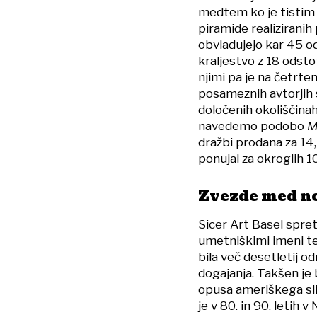
medtem ko je tistim 
piramide realiziranih
obvladujejo kar 45 o
kraljestvo z 18 odsto
njimi pa je na četrte
posameznih avtorjih s
določenih okoliščina
navedemo podobo
M
dražbi prodana za 14,5
ponujal za okroglih 10
Zvezde med n
Sicer Art Basel spre
umetniškimi imeni te
bila več desetletij 
dogajanja. Takšen je 
opusa ameriškega sl
je v 80. in 90. letih 