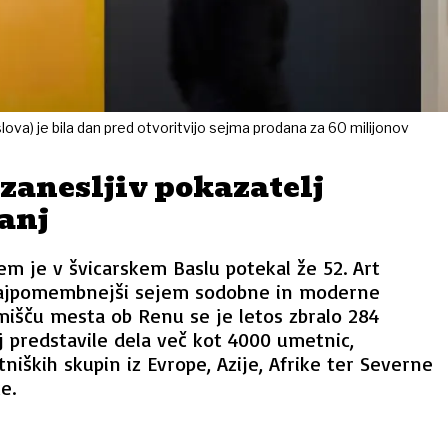
lova) je bila dan pred otvoritvijo sejma prodana za 60 milijonov
 zanesljiv pokazatelj
anj
jem je v švicarskem Baslu potekal že 52. Art
najpomembnejši sejem sodobne in moderne
mišču mesta ob Renu se je letos zbralo 284
aj predstavile dela več kot 4000 umetnic,
iških skupin iz Evrope, Azije, Afrike ter Severne
e.