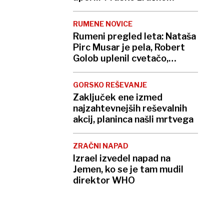
obrambo
RUMENE NOVICE
Rumeni pregled leta: Nataša
Pirc Musar je pela, Robert
Golob uplenil cvetačo,
Andreja Stareta so napodili
GORSKO REŠEVANJE
Zaključek ene izmed
najzahtevnejših reševalnih
akcij, planinca našli mrtvega
ZRAČNI NAPAD
Izrael izvedel napad na
Jemen, ko se je tam mudil
direktor WHO