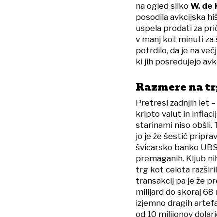
na ogled sliko
W. de
posodila avkcijska hiš
uspela prodati za pri
v manj kot minuti za 
potrdilo, da je na v
ki jih posredujejo avk
Razmere na tr
Pretresi zadnjih let 
kripto valut in inflac
starinami niso obšli.
jo je že šestič pripr
švicarsko banko UBS, 
premaganih. Kljub n
trg kot celota razšir
transakcij pa je že 
milijard do skoraj 68
izjemno dragih artefa
od 10 milijonov dolar