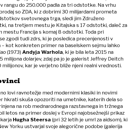
v rangu do 250.000 padla za tri odstotke. Na vrhu
 prodaj so ZDA, ki z dobrimi 30 milijardami prometa
dstotkov svetovnega trga, sledi jim Združeno
tki, na tretjem mestu je Kitajska s 17 odstotki, daleč za
m mestu Francija s komaj 8 odstotki. Toda pri
e zgodi tudi zdrs, ki je posledica precenjenosti v
h – kot konkreten primer na baselskem sejmu lahko
ao
(1973)
Andyja Warhola
, ki je bila leta 2015 na
 milijona dolarjev, zdaj pa jo je galerist Jeffrey Deitch
 milijonov, kar je verjetno bliže njeni realni vrednosti.
ovinci
tno lovi ravnotežje med modernimi klasiki in novimi
r hkrati skuša opozoriti na umetnike, katerih dela so
odrinjena na rob mednarodnega razstavnega in tržnega
bil letos na primer doslej v Evropi najobsežnejši prikaz
ikarja
Hugha Steersa
(pri 32 letih je umrl za aidsom), ki
v New Yorku ustvarjal svoje alegorične podobe (galerija