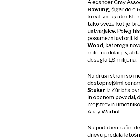
Alexander Gray Assoc
Bowling
, čigar delo
B
kreativnega direktorj
tako sveže kot je bilo
ustvarjalce. Poleg hi
posamezni avtorji, ki 
Wood
, katerega novo
milijona dolarjev, ali
L
dosegla 1,8 milijona.
Na drugi strani so me
dostopnejšimi cenam
Stuker
iz Züricha ov
in obenem povedal, d
mojstrovin umetnikov
Andy Warhol.
Na podoben način del
dnevu prodala letošnj