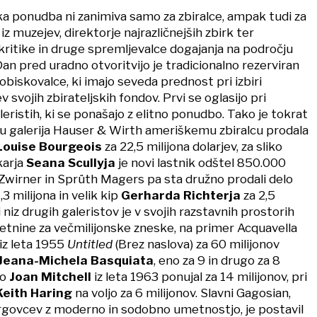
a ponudba ni zanimiva samo za zbiralce, ampak tudi za
z muzejev, direktorje najrazličnejših zbirk ter
itike in druge spremljevalce dogajanja na področju
an pred uradno otvoritvijo je tradicionalno rezerviran
 obiskovalce, ki imajo seveda prednost pri izbiri
 svojih zbirateljskih fondov. Prvi se oglasijo pri
leristih, ki se ponašajo z elitno ponudbo. Tako je tokrat
u galerija Hauser & Wirth ameriškemu zbiralcu prodala
ouise Bourgeois
za 22,5 milijona dolarjev, za sliko
karja
Seana Scullyja
je novi lastnik odštel 850.000
d Zwirner in Sprüth Magers pa sta družno prodali delo
,3 milijona in velik kip
Gerharda Richterja
za 2,5
i niz drugih galeristov je v svojih razstavnih prostorih
etnine za večmilijonske zneske, na primer Acquavella
iz leta 1955
Untitled
(Brez naslova) za 60 milijonov
Jeana-Michela Basquiata
, eno za 9 in drugo za 8
ko
Joan Mitchell
iz leta 1963 ponujal za 14 milijonov, pri
Keith Haring
na voljo za 6 milijonov. Slavni Gagosian,
trgovcev z moderno in sodobno umetnostjo, je postavil