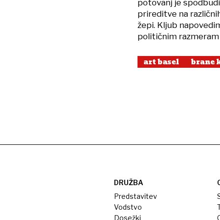
potovanj je spodbudi
prireditve na različni
žepi. Kljub napovedi
političnim razmeram 
art basel
brane 
DRUŽBA
Predstavitev
S
Vodstvo
T
Dosežki