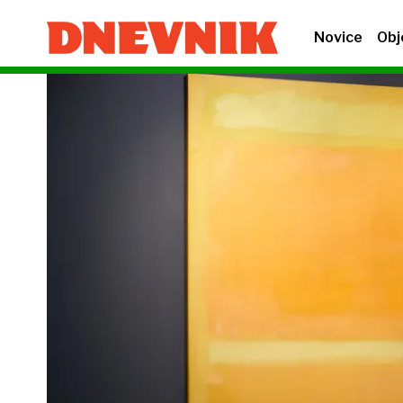
Novice
Obj