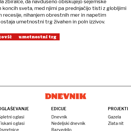
la zbiralce, da navdušeno obiskujejo sejemske
h koncih sveta, med njimi pa prednjačijo tisti z globljimi
m recesije, nihanjem obrestnih mer in napetim
ostaja umetnostni trg živahen in poln izzivov.
kovič
umetnostni trg
OGLAŠEVANJE
EDICIJE
PROJEKTI
pletni oglasi
Dnevnik
Gazela
iskani oglasi
Nedeljski dnevnik
Zlata nit
Osmrtnice
Razvedrilo