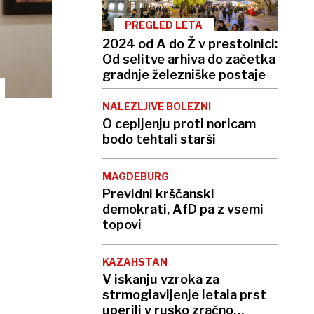
PREGLED LETA
2024 od A do Ž v prestolnici:
Od selitve arhiva do začetka
gradnje železniške postaje
NALEZLJIVE BOLEZNI
O cepljenju proti noricam
bodo tehtali starši
MAGDEBURG
Previdni krščanski
demokrati, AfD pa z vsemi
topovi
KAZAHSTAN
V iskanju vzroka za
strmoglavljenje letala prst
uperili v rusko zračno