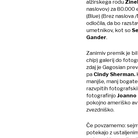
alžirskega rodu
Zine
naslovov
)
za 80.000 e
(
Blue
)​ (Brez naslova
/
odločila, da bo razsta
umetnikov, kot so
Se
Gander
.
Zanimiv premik je bi
chip
) galerij do fotog
zdaj je Gagosian pre
pa
Cindy Sherman.
K
manjše, manj bogate g
razvpitih fotografsk
fotografinjo
Joanno 
pokojno ameriško av
zvezdniško.
Če povzamemo: sejmi, 
potekajo z ustaljeni