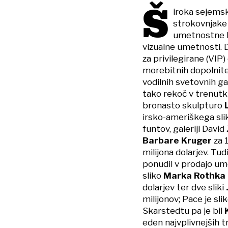
Š
iroka sejemsk
strokovnjake i
umetnostne kr
vizualne umetnosti. D
za privilegirane (VIP)
morebitnih dopolnitev
vodilnih svetovnih ga
tako rekoč v trenutk
bronasto skulpturo
L
irsko-ameriškega sli
funtov, galeriji Davi
Barbare Kruger
za 1
milijona dolarjev. Tud
ponudil v prodajo um
sliko
Marka Rothka
dolarjev ter dve sliki
milijonov; Pace je sli
Skarstedtu pa je bil
eden najvplivnejših 