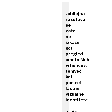
Jubilejna
razstava
se
zato
ne
izkaže
kot
pregled
umetniških
vrhuncev,
temveč
kot
portret
lastne
vizualne
identitete
–
arhiv