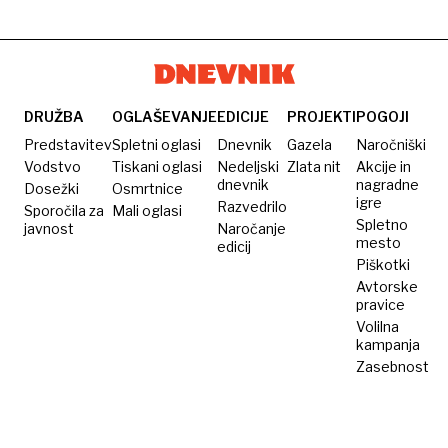
DRUŽBA
OGLAŠEVANJE
EDICIJE
PROJEKTI
POGOJI
Predstavitev
Spletni oglasi
Dnevnik
Gazela
Naročniški
Vodstvo
Tiskani oglasi
Nedeljski
Zlata nit
Akcije in
dnevnik
nagradne
Dosežki
Osmrtnice
igre
Razvedrilo
Sporočila za
Mali oglasi
Spletno
javnost
Naročanje
mesto
edicij
Piškotki
Avtorske
pravice
Volilna
kampanja
Zasebnost