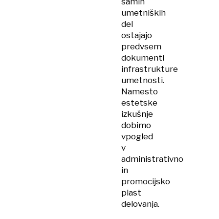
samih
umetniških
del
ostajajo
predvsem
dokumenti
infrastrukture
umetnosti.
Namesto
estetske
izkušnje
dobimo
vpogled
v
administrativno
in
promocijsko
plast
delovanja.