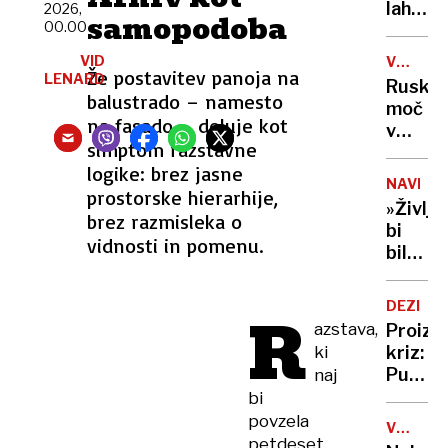
vode
lahko
2026,
selfije
samopodoba
zaskrbl
00.00
zaščitil
tudi
že v
VID
VOJNA
v
porodni
Že postavitev panoja na
LENARD
V
Ruska
kočah
UKRAJIN
balustrado – namesto
moč
na fasado – deluje kot
v
simptom razstavne
Tihem
logike: brez jasne
oceanu
NAVDIH
prostorske hierarhije,
z
»Življe
obsež
brez razmisleka o
bi
vojašk
vidnosti in pomenu.
bilo
vajo
dolgoč
preizku
97-
mornar
DEZINF
R
letnica
in
azstava,
Proizv
z
balisti
ki
kriz:
neverj
rakete
Putin
naj
podvi
je
bi
podrla
našel
povzela
lastni
V
novo
petdeset
ZDA