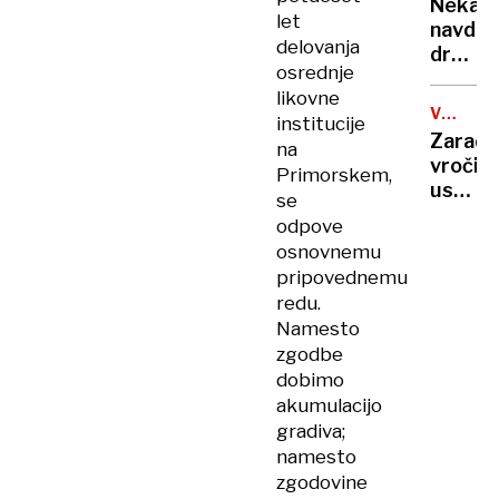
rekord
Nekate
orožje
let
navduš
za
delovanja
drugi
destabi
osrednje
zgrože
evrops
likovne
umetn
demokr
VROČIN
institucije
inteli
VAL
Zaradi
na
ustvari
vročin
Primorskem,
nove
ustavlj
se
viruse
žičnice
odpove
na
osnovnemu
ledeniš
pripovednemu
smučiš
redu.
v
Namesto
Alpah
zgodbe
dobimo
akumulacijo
gradiva;
namesto
zgodovine