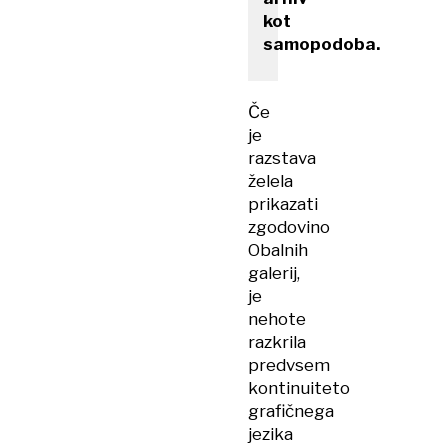
kot
samopodoba.
Če
je
razstava
želela
prikazati
zgodovino
Obalnih
galerij,
je
nehote
razkrila
predvsem
kontinuiteto
grafičnega
jezika