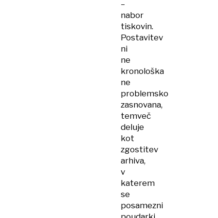
–
nabor
tiskovin.
Postavitev
ni
ne
kronološka
ne
problemsko
zasnovana,
temveč
deluje
kot
zgostitev
arhiva,
v
katerem
se
posamezni
poudarki