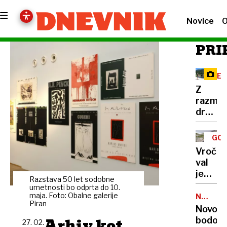
Novice
O
PRI
RE
Z
razma
družbe
omreži
na
GOR
Vršič
TUR
Vročin
leze
val
vsak,
je
ki
Razstava 50 let sodobne
dosege
umetnosti bo odprta do 10.
potreb
gore,
maja. Foto: Obalne galerije
NALEZLJ
pravlji
Piran
BOLEZN
zaradi
Novoro
ozadje
pomanj
Arhiv kot
bodo
za
27. 02.