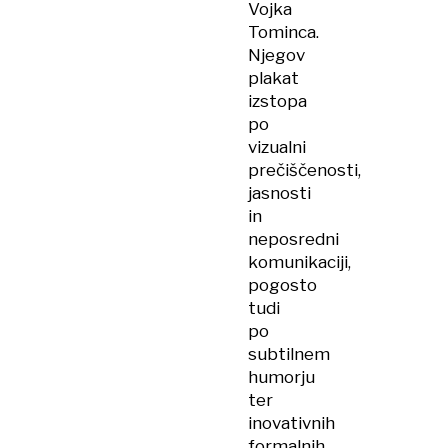
Vojka
Tominca.
Njegov
plakat
izstopa
po
vizualni
prečiščenosti,
jasnosti
in
neposredni
komunikaciji,
pogosto
tudi
po
subtilnem
humorju
ter
inovativnih
formalnih