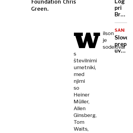
Foundation Chris
Log
večjim
Green.
pri
števil
Brezovi
vrnjeni
življen
kot
ustrel
W
poslan
SANKCIJ
ilson
ni
vojako
Sloveni
je
več
prepov
sodeloval
ogrož
uvoz,
s
izvoz
številnimi
in
umetniki,
tranzit
med
orožja
njimi
v in
so
iz
Heiner
Izraela
Müller,
Allen
Ginsberg,
Tom
Waits,