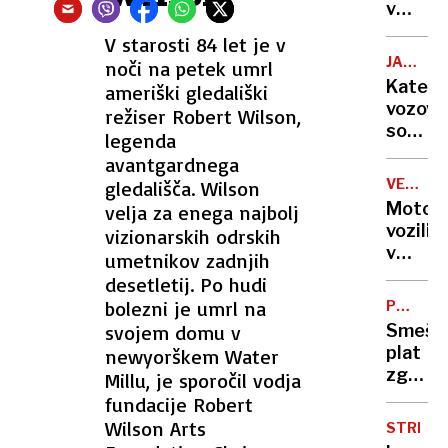
mogli
v
prepre
Nemčij
V starosti 84 let je v
tragič
nas
JAVNI
noči na petek umrl
prome
danes
PREVOZ
Katere
ameriški gledališki
nesreč
čaka
vozovn
režiser Robert Wilson,
promet
so
legenda
kaos
se
avantgardnega
na
podraž
sloven
VELIKE
gledališča. Wilson
in za
LAŠČE
cestah
Motori
velja za enega najbolj
koga
vozili
vizionarskih odrskih
ostaja
v
umetnikov zadnjih
enake?
večji
desetletij. Po hudi
skupini
bolezni je umrl na
POLETN
eden
PODLIS
svojem domu v
Smešn
padel
plat
newyorškem Water
in
zgodov
Millu, je sporočil vodja
umrl
edina
fundacije Robert
vojna
Wilson Arts
STRELJ
z