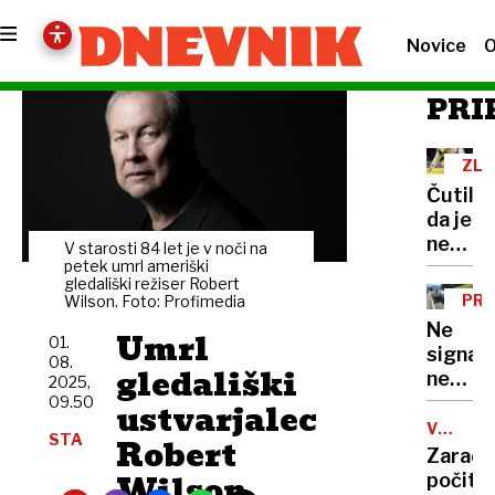
Novice
O
PRI
ZLO
V
Čutila,
ŠP
da je
nekaj
V starosti 84 let je v noči na
narobe
petek umrl ameriški
gledališki režiser Robert
a ji
PR
Wilson. Foto: Profimedia
ni
VA
Ne
Umrl
znala
01.
signali
08.
pomag
gledališki
ne
2025,
policis
09.50
ustvarjalec
na
VOZITE
STA
Robert
STRPN
motorj
Zaradi
niso
Wilson
počitn