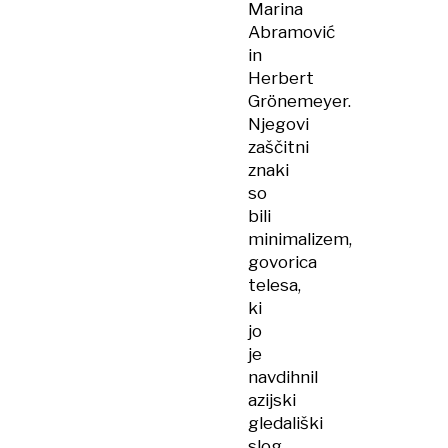
Marina
Abramović
in
Herbert
Grönemeyer.
Njegovi
zaščitni
znaki
so
bili
minimalizem,
govorica
telesa,
ki
jo
je
navdihnil
azijski
gledališki
slog,