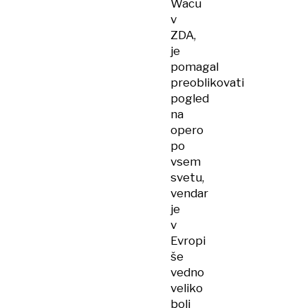
Wacu
v
ZDA,
je
pomagal
preoblikovati
pogled
na
opero
po
vsem
svetu,
vendar
je
v
Evropi
še
vedno
veliko
bolj