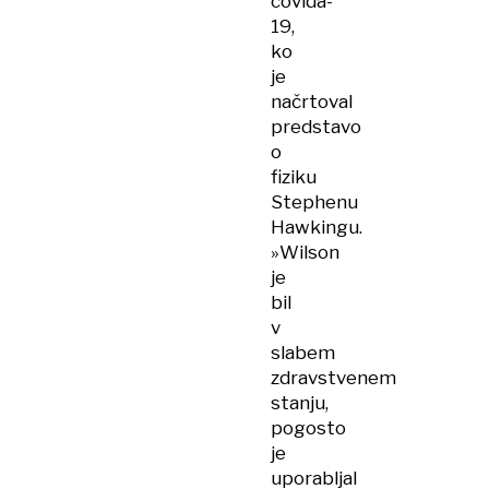
covida-
19,
ko
je
načrtoval
predstavo
o
fiziku
Stephenu
Hawkingu.
»Wilson
je
bil
v
slabem
zdravstvenem
stanju,
pogosto
je
uporabljal