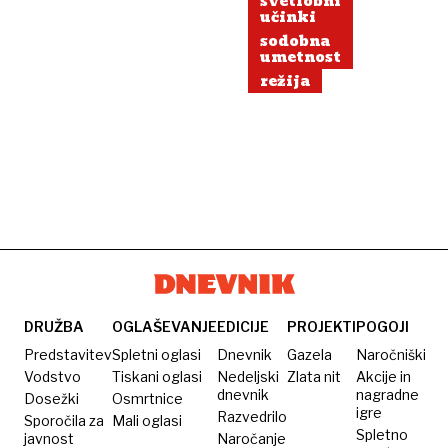
svetlobni
učinki
sodobna
umetnost
režija
DRUŽBA
OGLAŠEVANJE
EDICIJE
PROJEKTI
POGOJI
Predstavitev
Spletni oglasi
Dnevnik
Gazela
Naročniški
Vodstvo
Tiskani oglasi
Nedeljski
Zlata nit
Akcije in
dnevnik
nagradne
Dosežki
Osmrtnice
igre
Razvedrilo
Sporočila za
Mali oglasi
Spletno
javnost
Naročanje