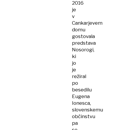
2016
je
v
Cankarjevem
domu
gostovala
predstava
Nosorogi,
ki
jo
je
režiral
po
besedilu
Eugena
Ionesca,
slovenskemu
občinstvu
pa
se