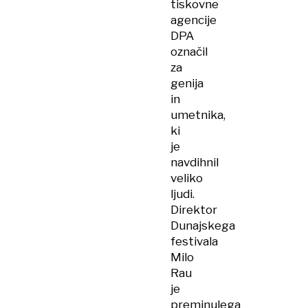
tiskovne
agencije
DPA
označil
za
genija
in
umetnika,
ki
je
navdihnil
veliko
ljudi.
Direktor
Dunajskega
festivala
Milo
Rau
je
preminulega