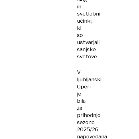
in
svetlobni
učinki,
ki
so
ustvarjali
sanjske
svetove.
V
ljubljanski
Operi
je
bila
za
prihodnjo
sezono
2025/26
napovedana