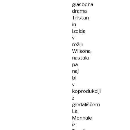
glasbena
drama
Tristan
in
Izolda
v
režiji
Wilsona,
nastala
pa
naj
bi
v
koprodukciji
z
gledališčem
La
Monnaie
iz