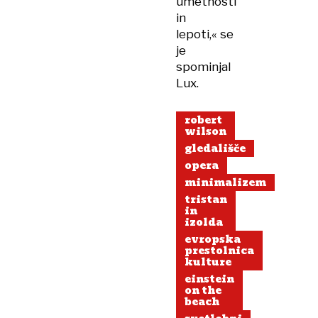
umetnosti
in
lepoti,« se
je
spominjal
Lux.
robert
wilson
gledališče
opera
minimalizem
tristan
in
izolda
evropska
prestolnica
kulture
einstein
on the
beach