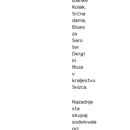
Blanke
Kolak,
Srčna
dama,
Blues
za
Saro
ter
Dergi
in
Roza
v
kraljestvu
Svizca.
Nazadnje
sta
skupaj
sodelovala
pri