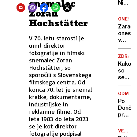
snemalec
Nikoli
nisem
Zoran
pomisli
ONESNA
Hochstätter
da je
Zaradi
to v
onesna
moji
V 70. letu starosti je
v
Ljublja
umrl direktor
delu
sploh
fotografije in filmski
Logat
mogoč
ZDRAVS
snemalec Zoran
voda
Kako
Hochstätter, so
nepitn
so
sporočili s Slovenskega
se
filmskega centra. Od
zasuka
konca 70. let je snemal
cilji
ODMEV
kratke, dokumentarne,
Golobo
Po
industrijske in
vlade
Dončić
reklamne filme. Od
prodaji
leta 1983 do leta 2023
Karma
se je kot direktor
je
VELIKA
fotografije podpisal
psica,
BRITANI