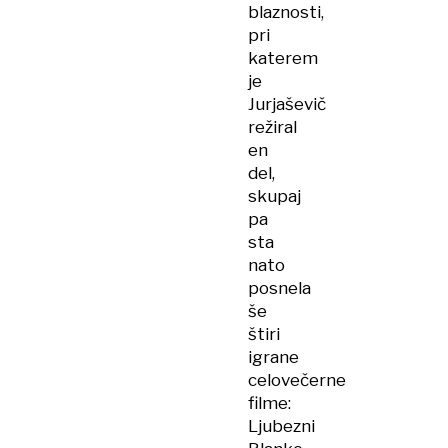
blaznosti,
pri
katerem
je
Jurjaševič
režiral
en
del,
skupaj
pa
sta
nato
posnela
še
štiri
igrane
celovečerne
filme:
Ljubezni