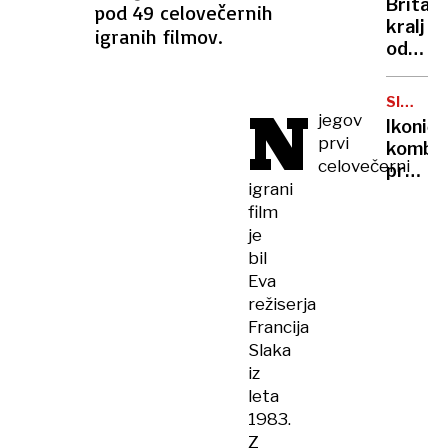
Britan
pod 49 celovečernih
Nico
kralj
igranih filmov.
pa
odpove
njen
obvezn
sin
zaradi
N
SIMBOL
strans
jegov
HIPIJEV
Ikoničn
učinko
prvi
kombi
zdravlj
celovečerni
praznu
raka
igrani
75.
film
rojstni
je
dan
bil
Eva
režiserja
Francija
Slaka
iz
leta
1983.
Z