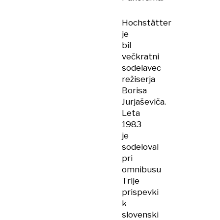
Hochstätter
je
bil
večkratni
sodelavec
režiserja
Borisa
Jurjaševiča.
Leta
1983
je
sodeloval
pri
omnibusu
Trije
prispevki
k
slovenski