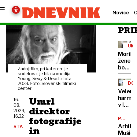
Novice
O
PRI
UM
Morile
žene
bo
Zadnji film, pri katerem je
sedel
sodeloval, je bila komedija
Young, Sexy & Dead iz leta
21
DOB
2023. Foto: Slovenski filmski
let
center
PRO
Velenj
Umrl
harmon
16.
v lov
08.
direktor
2024,
na
16.32
fotografije
nov
POTNIŠK
CENTER
Guinne
Arhite
STA
in
rekord
Mušič: