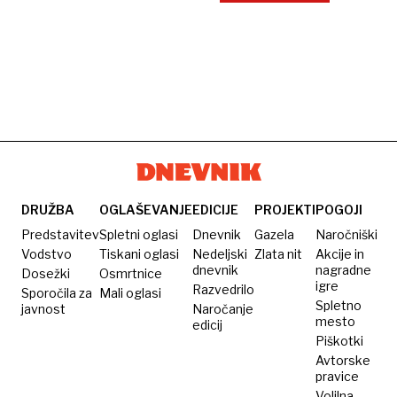
DRUŽBA
OGLAŠEVANJE
EDICIJE
PROJEKTI
POGOJI
Predstavitev
Spletni oglasi
Dnevnik
Gazela
Naročniški
Vodstvo
Tiskani oglasi
Nedeljski
Zlata nit
Akcije in
dnevnik
nagradne
Dosežki
Osmrtnice
igre
Razvedrilo
Sporočila za
Mali oglasi
Spletno
javnost
Naročanje
mesto
edicij
Piškotki
Avtorske
pravice
Volilna