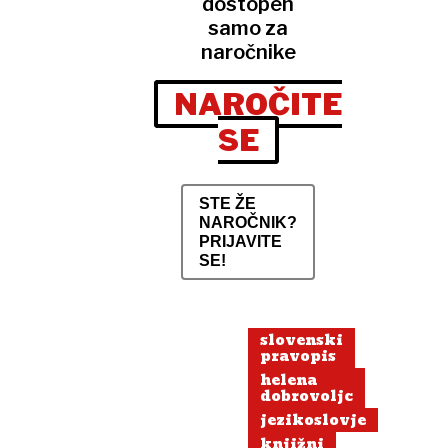
dostopen
samo za
naročnike
NAROČITE
SE
STE ŽE
NAROČNIK?
PRIJAVITE
SE!
slovenski
pravopis
helena
dobrovoljc
jezikoslovje
knjižni