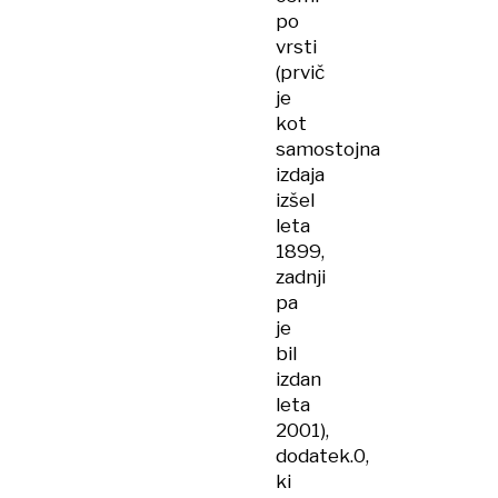
po
vrsti
(prvič
je
kot
samostojna
izdaja
izšel
leta
1899,
zadnji
pa
je
bil
izdan
leta
2001),
dodatek.0,
ki