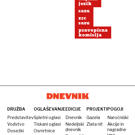
jezik
sazu
zrc
sazu
pravopisna
komisija
DRUŽBA
OGLAŠEVANJE
EDICIJE
PROJEKTI
POGOJI
Predstavitev
Spletni oglasi
Dnevnik
Gazela
Naročniški
Vodstvo
Tiskani oglasi
Nedeljski
Zlata nit
Akcije in
dnevnik
nagradne
Dosežki
Osmrtnice
igre