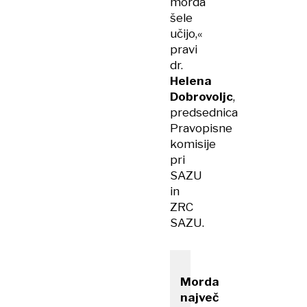
morda
šele
učijo,«
pravi
dr.
Helena
Dobrovoljc
,
predsednica
Pravopisne
komisije
pri
SAZU
in
ZRC
SAZU.
Morda
največ