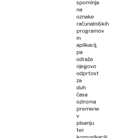
spominja
na
oznake
računalniških
programov
in
aplikacij,
pa
odraža
njegovo
odprtost
za
duh
časa
oziroma
premene
v
pisanju
ter
komunikaciji,