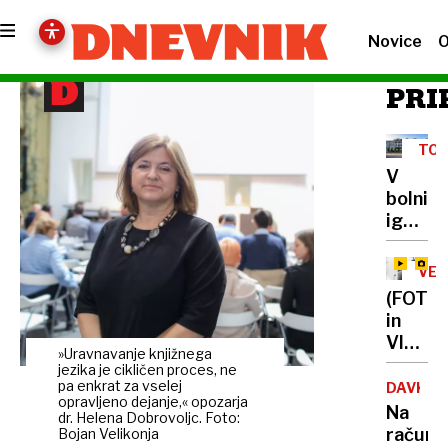
Novice
O
PRI
TO
V
bolnišn
ignorir
mravlj
v
VEL
nogah,
PO
(FOTO
zbudil
in
se je
VIDEO)
hrom
»Uravnavanje knjižnega
Ogenj
jezika je cikličen proces, ne
povse
pa enkrat za vselej
DAVKI
opravljeno dejanje,« opozarja
uničil
Na
dr. Helena Dobrovoljc. Foto:
Vjesni
računi
Bojan Velikonja