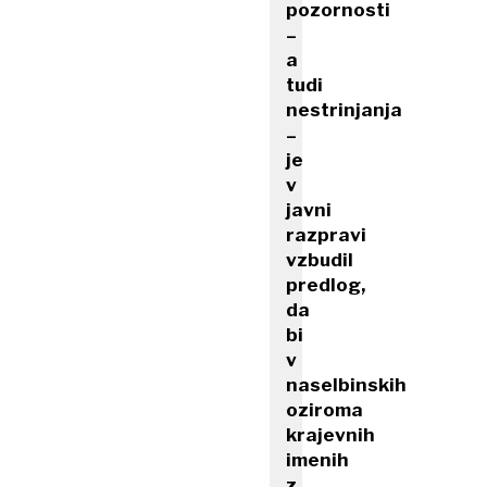
pozornosti
–
a
tudi
nestrinjanja
–
je
v
javni
razpravi
vzbudil
predlog,
da
bi
v
naselbinskih
oziroma
krajevnih
imenih
z