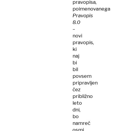
pravopisa,
poimenovanega
Pravopis
8.0
–
novi
pravopis,
ki
naj
bi
bil
povsem
pripravljen
čez
približno
leto
dni,
bo
namreč
osmi