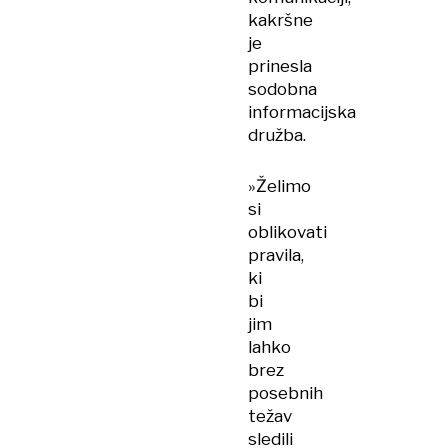
kakršne
je
prinesla
sodobna
informacijska
družba.
»Želimo
si
oblikovati
pravila,
ki
bi
jim
lahko
brez
posebnih
težav
sledili