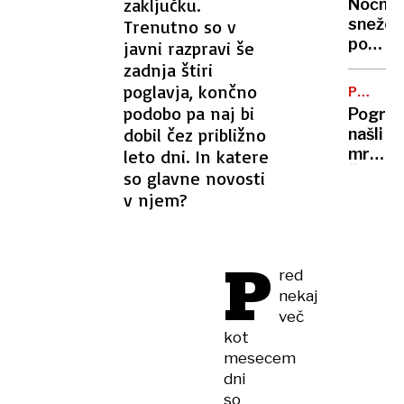
zaključku.
Nočno
plaz
snežen
Trenutno so v
pobelil
javni razpravi še
dele
zadnja štiri
Sloveni
poglavja, končno
POPLAV
V
podobo pa naj bi
Pogreš
FURLANI
dobil čez približno
našli
mrtva:
leto dni. In katere
Želel
so glavne novosti
pomag
v njem?
sosedi,
ko je
oba
P
zasul
red
plaz
nekaj
več
kot
mesecem
dni
so