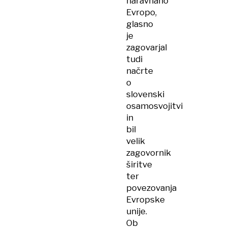
naravnano
Evropo,
glasno
je
zagovarjal
tudi
načrte
o
slovenski
osamosvojitvi
in
bil
velik
zagovornik
širitve
ter
povezovanja
Evropske
unije.
Ob