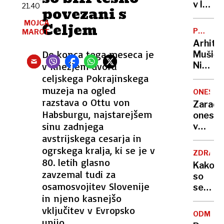
v lov
21.40
povezani s
na
MOJCA
Celjem
nov
POTNIŠK
MAROT
Guinne
CENTER
Arhite
rekord
Do konca tega meseca je
Mušič:
v Knežjem dvoru
Nikoli
nisem
celjskega Pokrajinskega
pomisli
muzeja na ogled
ONESNA
da je
razstava o Ottu von
Zaradi
to v
Habsburgu, najstarejšem
onesna
moji
sinu zadnjega
v
Ljublja
avstrijskega cesarja in
delu
sploh
Logat
ogrskega kralja, ki se je v
mogoč
ZDRAVS
voda
80. letih glasno
Kako
nepitn
zavzemal tudi za
so
osamosvojitev Slovenije
se
in njeno kasnejšo
zasuka
vključitev v Evropsko
cilji
ODMEV
Golobo
unijo.