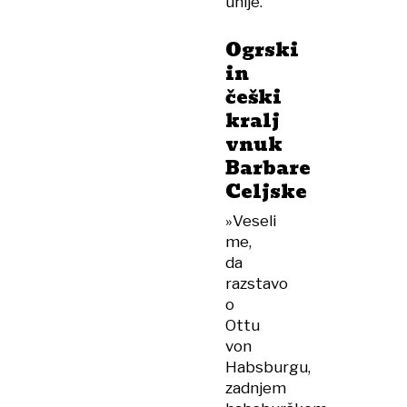
unije.
Ogrski
in
češki
kralj
vnuk
Barbare
Celjske
»Veseli
me,
da
razstavo
o
Ottu
von
Habsburgu,
zadnjem