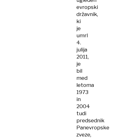
ugleden
evropski
državnik,
ki
je
umrl
4.
julija
2011,
je
bil
med
letoma
1973
in
2004
tudi
predsednik
Panevropske
zveze,