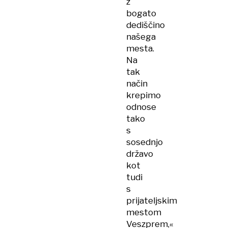
z
bogato
dediščino
našega
mesta.
Na
tak
način
krepimo
odnose
tako
s
sosednjo
državo
kot
tudi
s
prijateljskim
mestom
Veszprem,«