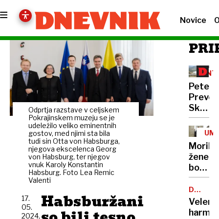
Novice
O
PRI
INT
Peter
Prevc:
Skakal
Odprtja razstave v celjskem
policaji
Pokrajinskem muzeju se je
udeležilo veliko eminentnih
niso
UM
gostov, med njimi sta bila
opravlj
tudi sin Otta von Habsburga,
Morile
njegova ekscelenca Georg
svojeg
žene
von Habsburg, ter njegov
dela
vnuk Karoly Konstantin
bo
Habsburg. Foto Lea Remic
sedel
Valenti
21
DOBROD
Habsburžani
PROJEK
17.
let
Velenj
05.
so bili tesno
harmon
2024,