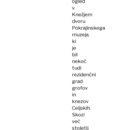
ogled
v
Knežjem
dvoru
Pokrajinskega
muzeja,
ki
je
bil
nekoč
tudi
rezidenčni
grad
grofov
in
knezov
Celjskih.
Skozi
več
stoletij