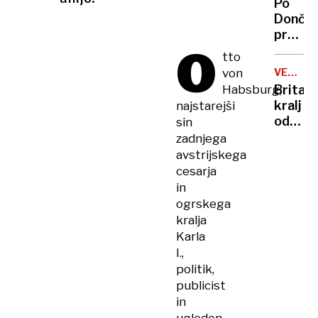
Po
vlade
Dončić
prodaji
O
Karma
tto
je
von
VELIKA
psica,
BRITANI
Habsburg,
Britan
Nico
kralj
najstarejši
pa
odpove
sin
njen
obvezn
zadnjega
sin
zaradi
avstrijskega
strans
cesarja
učinko
in
zdravlj
ogrskega
raka
kralja
Karla
I.,
politik,
publicist
in