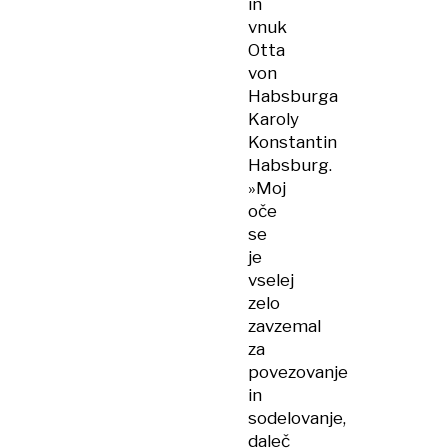
in
vnuk
Otta
von
Habsburga
Karoly
Konstantin
Habsburg.
»Moj
oče
se
je
vselej
zelo
zavzemal
za
povezovanje
in
sodelovanje,
daleč