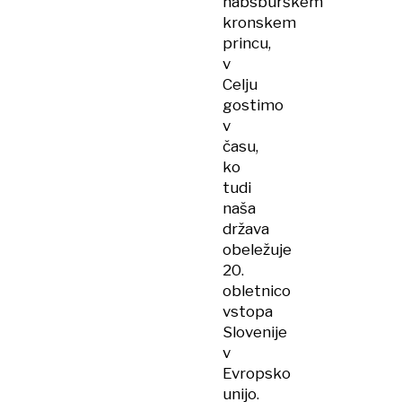
habsburškem
kronskem
princu,
v
Celju
gostimo
v
času,
ko
tudi
naša
država
obeležuje
20.
obletnico
vstopa
Slovenije
v
Evropsko
unijo.