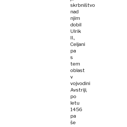
skrbništvo
nad
njim
dobil
Ulrik
II.,
Celjani
pa
s
tem
oblast
v
vojvodini
Avstriji,
po
letu
1456
pa
še