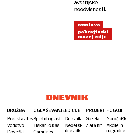
avstrijske
neodvisnosti.
razstava
pokrajinski
muzej celje
DRUŽBA
OGLAŠEVANJE
EDICIJE
PROJEKTI
POGOJI
Predstavitev
Spletni oglasi
Dnevnik
Gazela
Naročniški
Vodstvo
Tiskani oglasi
Nedeljski
Zlata nit
Akcije in
dnevnik
nagradne
Dosežki
Osmrtnice