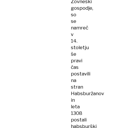
Žovneški
gospodje,
so
se
namreč
v
14.
stoletju
še
pravi
čas
postavili
na
stran
Habsburžanov
in
leta
1308
postali
habsburški