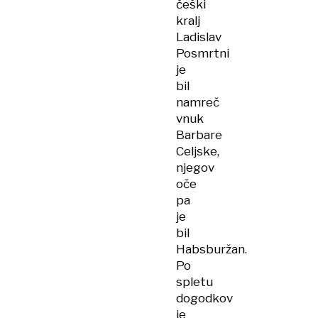
češki
kralj
Ladislav
Posmrtni
je
bil
namreč
vnuk
Barbare
Celjske,
njegov
oče
pa
je
bil
Habsburžan.
Po
spletu
dogodkov
je