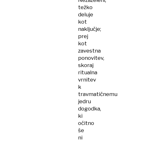
Nezaželeni,
težko
deluje
kot
naključje;
prej
kot
zavestna
ponovitev,
skoraj
ritualna
vrnitev
k
travmatičnemu
jedru
dogodka,
ki
očitno
še
ni