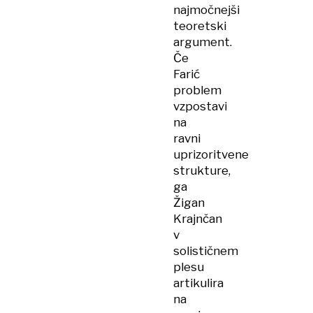
najmočnejši
teoretski
argument.
Če
Farić
problem
vzpostavi
na
ravni
uprizoritvene
strukture,
ga
Žigan
Krajnčan
v
solističnem
plesu
artikulira
na