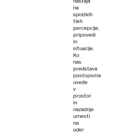
nastaja
na
spolzkih
tleh
percepcije,
pripovedi
in
situacije.
Ko
nas
predstava
postopoma
uvede
v
prostor
in
nazadnje
umesti
na
oder