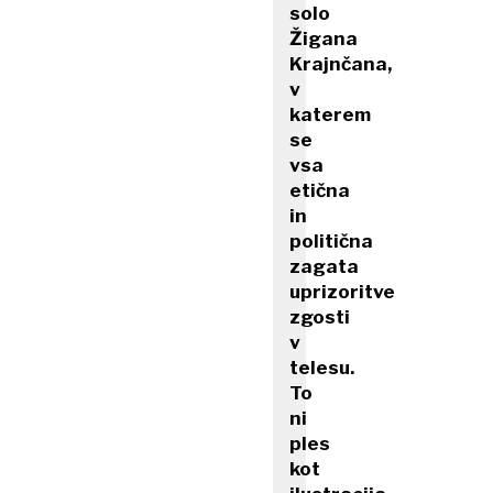
solo
Žigana
Krajnčana,
v
katerem
se
vsa
etična
in
politična
zagata
uprizoritve
zgosti
v
telesu.
To
ni
ples
kot