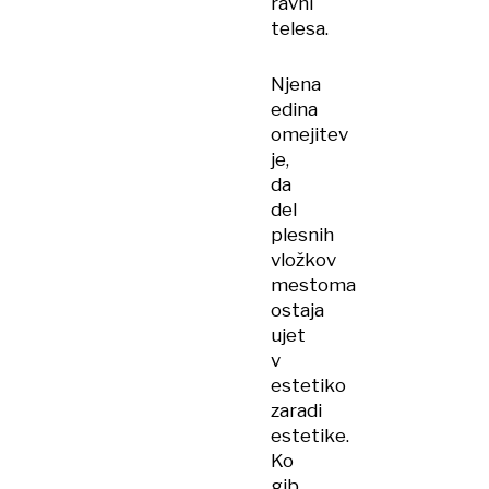
ravni
telesa.
Njena
edina
omejitev
je,
da
del
plesnih
vložkov
mestoma
ostaja
ujet
v
estetiko
zaradi
estetike.
Ko
gib