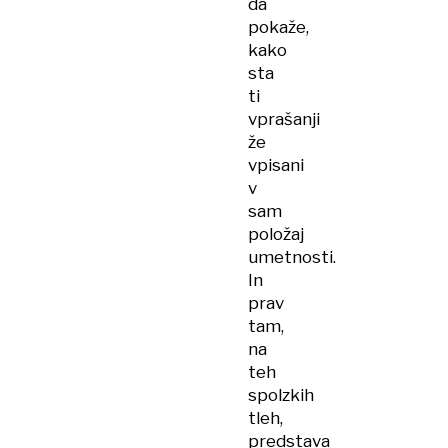
da
pokaže,
kako
sta
ti
vprašanji
že
vpisani
v
sam
položaj
umetnosti.
In
prav
tam,
na
teh
spolzkih
tleh,
predstava