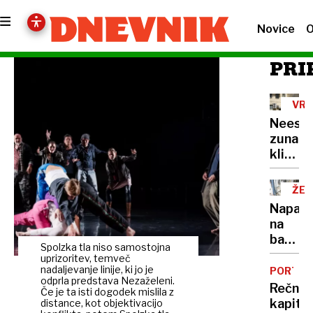
Novice
O
PRI
VRO
VAL
Neest
zunanj
klimat
naprav
ŽE
15
Napadi
NA
na
bankom
Spolzka tla niso samostojna
veliko
uprizoritev, temveč
škodo
nadaljevanje linije, ki jo je
PORTRE
odprla predstava Nezaželeni.
povzro
Rečni
Če je ta isti dogodek mislila z
že
kapita
distance, kot objektivacijo