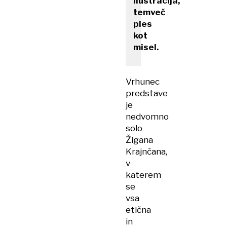
ilustracija,
temveč
ples
kot
misel.
Vrhunec
predstave
je
nedvomno
solo
Žigana
Krajnčana,
v
katerem
se
vsa
etična
in