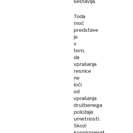
sestavlja.
Toda
moč
predstave
je
v
tem,
da
vprašanja
resnice
ne
loči
od
vprašanja
družbenega
položaja
umetnosti.
Skozi
konglomerat