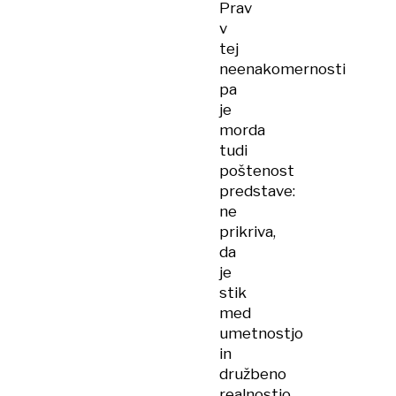
Prav
v
tej
neenakomernosti
pa
je
morda
tudi
poštenost
predstave:
ne
prikriva,
da
je
stik
med
umetnostjo
in
družbeno
realnostjo