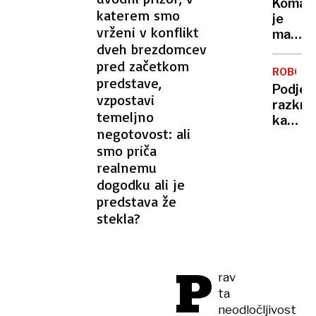
Komarj
doma?
katerem smo
je
Prever
vrženi v konflikt
manj
metod
dveh brezdomcev
kot
za
pred začetkom
običaj
zaščit
ROBOTI
– in
predstave,
pred
Podjet
to ni
vzpostavi
vlomilc
razkril
dobra
temeljno
kako
novica
negotovost: ali
ustavit
smo priča
robota
realnemu
ki
spomin
dogodku ali je
na
predstava že
kentav
stekla?
P
rav
ta
neodločljivost