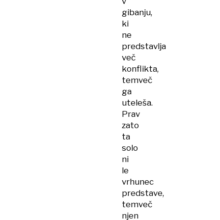
v
gibanju,
ki
ne
predstavlja
več
konflikta,
temveč
ga
uteleša.
Prav
zato
ta
solo
ni
le
vrhunec
predstave,
temveč
njen