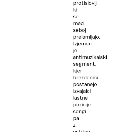
protislovij,
ki
se
med
seboj
prelamljajo.
Izjemen
je
antimuzikalski
segment,
kjer
brezdomci
postanejo
izvajalci
lastne
pozicije,
songi
pa
z
ostrino