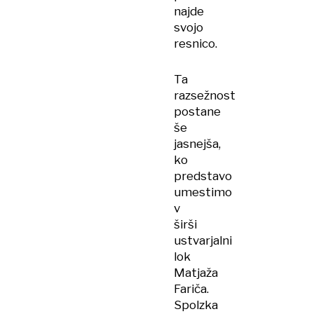
najde
svojo
resnico.
Ta
razsežnost
postane
še
jasnejša,
ko
predstavo
umestimo
v
širši
ustvarjalni
lok
Matjaža
Fariča.
Spolzka