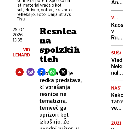
konflikta, potem Spolzka tla
sama
Anže
isti material vračajo kot
eksploz
Logar
subjektivno, notranje razprto
refleksijo. Foto: Darja Štravs
izdelal
VOJNA
Tisu
prvo
V
Kaos
in
Resnica
UKRAJIN
29. 04.
v
edino
2026,
na
Rusiji:
13.35
leseno
ženske
spolzkih
barko
VID
začele
za
SUŠA
LENARD
tleh
izrablj
Ljublja
Vlada
vojno
Neku
za
Spolzka tla je
naložil
"mobili
obrato
redka predstava,
bivših"
v
ki vprašanja
NASVET
vsaj
resnice ne
Kako
minim
tematizira,
tatovi
obseg
temveč ga
vedo,
uprizori kot
da
vas
izkušnjo. Že
ŽUŽELK
ni
uvodni prizor, v