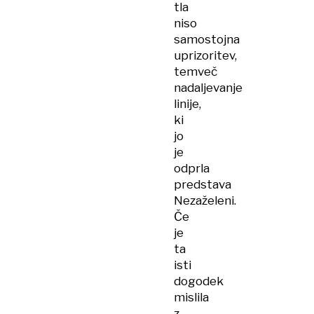
tla
niso
samostojna
uprizoritev,
temveč
nadaljevanje
linije,
ki
jo
je
odprla
predstava
Nezaželeni.
Če
je
ta
isti
dogodek
mislila
z