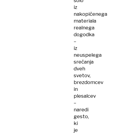
solo
iz
nakopičenega
materiala
realnega
dogodka
–
iz
neuspelega
srečanja
dveh
svetov,
brezdomcev
in
plesalcev
–
naredi
gesto,
ki
je