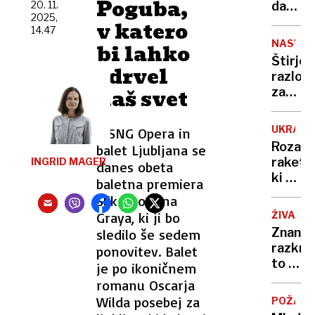
Poguba,
od
20. 11.
da
2025,
države
bodo
v katero
14.47
umrli:
NASVET
bi lahko
krmar
Štirje
med
zdrvel
razlogi
službo
naš svet
zakaj
brskal
je
po
banana
telefo
UKRAJI
V SNG Opera in
najkori
ladja
Roza
balet Ljubljana se
sadje
nasedl
raketa,
INGRID MAGER
danes obeta
ki se
baletna premiera
je
Slika Doriana
Putin
Graya, ki ji bo
ŽIVALI
boji:
Znanos
sledilo še sedem
polna
razkriv
ponovitev. Balet
eksplo
to je
je po ikoničnem
lahko
pravi
romanu Oscarja
leti
razlog,
Wilda posebej za
3000
POŽAR
da