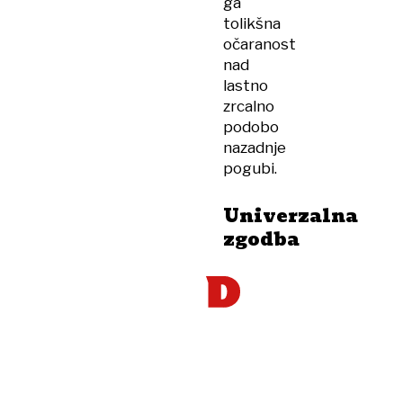
ga
tolikšna
očaranost
nad
lastno
zrcalno
podobo
nazadnje
pogubi.
Univerzalna
zgodba