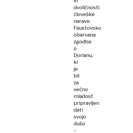
in
dvoličnosti
človeške
narave.
Faustovsko
obarvana
zgodba
o
Dorianu,
ki
je
bil
za
večno
mladost
pripravljen
dati
svojo
dušo
–