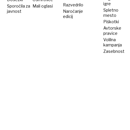
igre
Razvedrilo
Sporočila za
Mali oglasi
Spletno
javnost
Naročanje
mesto
edicij
Piškotki
Avtorske
pravice
Volilna
kampanja
Zasebnost