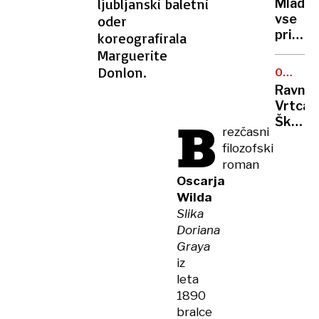
kilome
ljubljanski baletni
Mladol
vas
daleč
vse
oder
vaša
priznal
koreografirala
mačka
Vstopil
Marguerite
neprem
smo
Donlon.
gleda
ODSTO
v
RAVNAT
Ravnat
stavbo
Vrtca
Vjesnik
B
Škofja
nato
rezčasni
Loka
je
filozofski
v
nekdo
roman
odstop
zakuril
Oscarja
Dovolj
škatle
Wilda
je
…
Slika
bilo
Doriana
gladia
Graya
iger!
iz
leta
1890
bralce