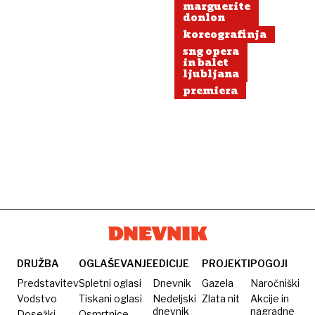
marguerite
donlon
koreografinja
sng opera
in balet
ljubljana
premiera
DRUŽBA
OGLAŠEVANJE
EDICIJE
PROJEKTI
POGOJI
Predstavitev
Spletni oglasi
Dnevnik
Gazela
Naročniški
Vodstvo
Tiskani oglasi
Nedeljski
Zlata nit
Akcije in
dnevnik
nagradne
Dosežki
Osmrtnice