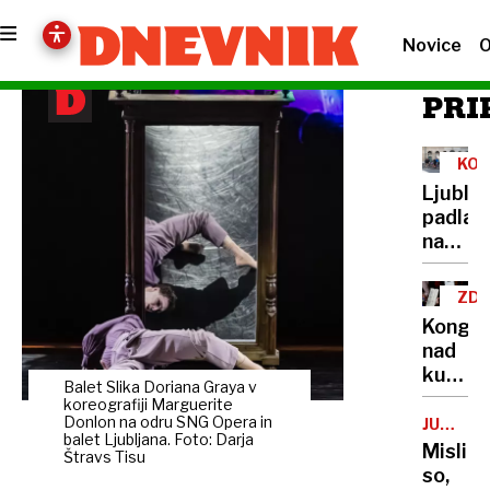
Novice
O
PRI
KOL
Ljublja
padla
na
lestvic
kolesa
ZD
prijazn
Kongre
mest
nad
kukavi
Balet Slika Doriana Graya v
jajce
koreografiji Marguerite
senato
Donlon na odru SNG Opera in
JUŽNA
balet Ljubljana. Foto: Darja
KOREJA
ki bi
Mislili
Štravs Tisu
odškod
so,