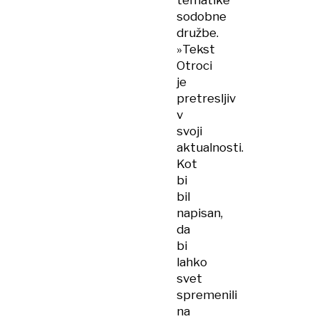
tematike
sodobne
družbe.
»Tekst
Otroci
je
pretresljiv
v
svoji
aktualnosti.
Kot
bi
bil
napisan,
da
bi
lahko
svet
spremenili
na