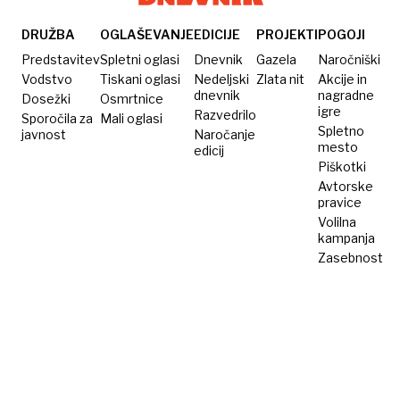
DRUŽBA
OGLAŠEVANJE
EDICIJE
PROJEKTI
POGOJI
Predstavitev
Spletni oglasi
Dnevnik
Gazela
Naročniški
Vodstvo
Tiskani oglasi
Nedeljski
Zlata nit
Akcije in
dnevnik
nagradne
Dosežki
Osmrtnice
igre
Razvedrilo
Sporočila za
Mali oglasi
Spletno
javnost
Naročanje
mesto
edicij
Piškotki
Avtorske
pravice
Volilna
kampanja
Zasebnost