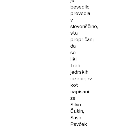
je
besedilo
prevedla
v
slovenščino,
sta
prepričani,
da
so
liki
treh
jedrskih
inženirjev
kot
napisani
za
Silvo
Čušin,
Sašo
Pavček