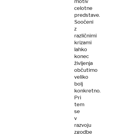
motiv
celotne
predstave.
Soočeni
z
različnimi
krizami
lahko
konec
življenja
občutimo
veliko
bolj
konkretno.
Pri
tem
se
v
razvoju
zgodbe