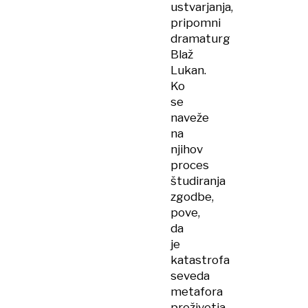
ustvarjanja,
pripomni
dramaturg
Blaž
Lukan.
Ko
se
naveže
na
njihov
proces
študiranja
zgodbe,
pove,
da
je
katastrofa
seveda
metafora
preživetja.