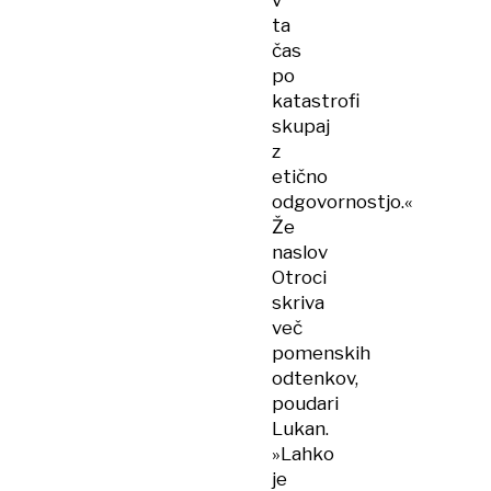
v
ta
čas
po
katastrofi
skupaj
z
etično
odgovornostjo.«
Že
naslov
Otroci
skriva
več
pomenskih
odtenkov,
poudari
Lukan.
»Lahko
je