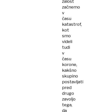
žalost
začnemo
v
času
katastrof,
kot
smo
videli
tudi
v
času
korone,
kakšno
skupino
postavljati
pred
drugo
zavoljo
tega,
da