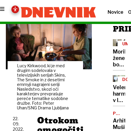
Novice
O
PRI
UM
Morile
žene
bo
Lucy Kirkwood, ki je med
sedel
drugim sodelovala v
televizijskih serijah Skins,
21
DOB
The Smoke in z desetimi
let
emmyji nagrajeni seriji
PRO
Velenj
Nasledstvo, skozi oči
harmon
karakterjev prevprašuje
pereče tematike sodobne
v lov
družbe. Foto: Peter
na
Uhan/SNG Drama Ljubljana
nov
POTNIŠK
Otrokom
CENTER
22.
Guinne
Arhite
09.
rekord
omogočiti
Mušič:
2022,