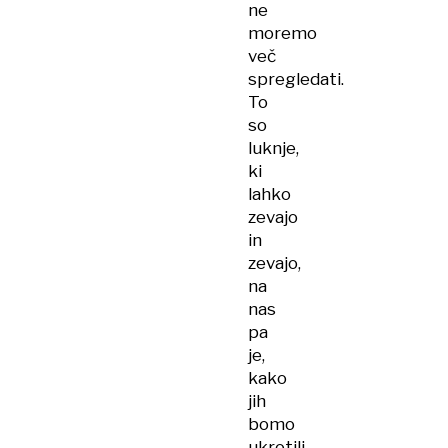
ne
moremo
več
spregledati.
To
so
luknje,
ki
lahko
zevajo
in
zevajo,
na
nas
pa
je,
kako
jih
bomo
ukrotili.