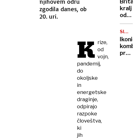
njihovem odru
Britan
Nico
zgodila danes, ob
kralj
pa
odpove
20. uri.
njen
obvezn
sin
zaradi
SIMBOL
strans
K
HIPIJEV
Ikoničn
rize,
učinko
kombi
zdravlj
od
praznu
raka
vojn,
75.
pandemij,
rojstni
do
dan
okoljske
in
energetske
draginje,
odpirajo
razpoke
človeštva,
ki
jih