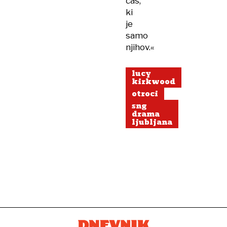
čas,
ki
je
samo
njihov.«
lucy
kirkwood
otroci
sng
drama
ljubljana