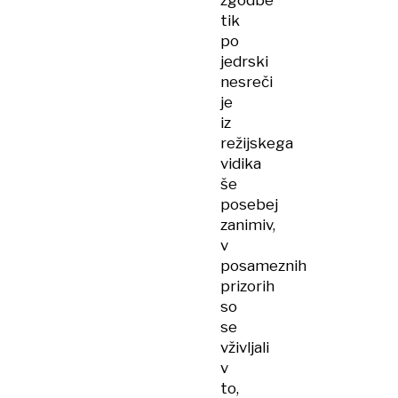
zgodbe
tik
po
jedrski
nesreči
je
iz
režijskega
vidika
še
posebej
zanimiv,
v
posameznih
prizorih
so
se
vživljali
v
to,