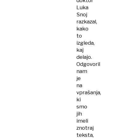
doktor
Luka
Snoj
razkazal,
kako
to
izgleda,
kaj
delajo.
Odgovoril
nam
je
na
vprašanja,
ki
smo
jih
imeli
znotraj
teksta,