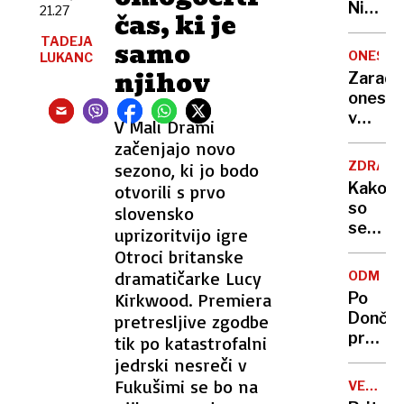
Nikoli
21.27
čas, ki je
nisem
TADEJA
samo
pomisli
ONESNA
LUKANC
da je
njihov
Zaradi
to v
onesna
moji
v
V Mali Drami
Ljublja
delu
začenjajo novo
sploh
Logat
mogoč
ZDRAVS
sezono, ki jo bodo
voda
Kako
otvorili s prvo
nepitn
so
slovensko
se
uprizoritvijo igre
zasuka
Otroci britanske
cilji
dramatičarke Lucy
ODMEV
Golobo
Kirkwood. Premiera
Po
vlade
Dončić
pretresljive zgodbe
prodaji
tik po katastrofalni
Karma
jedrski nesreči v
je
Fukušimi se bo na
VELIKA
psica,
BRITANI