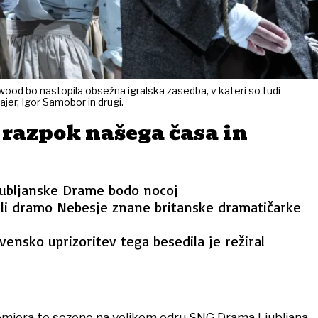
wood bo nastopila obsežna igralska zasedba, v kateri so tudi
er, Igor Samobor in drugi.
 razpok našega časa in
jubljanske Drame bodo nocoj
ili dramo Nebesje znane britanske dramatičarke
vensko uprizoritev tega besedila je režiral
emiera te sezone na velikem odru SNG Drama Ljubljana