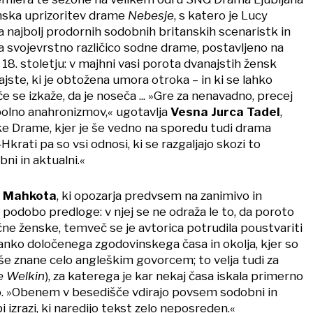
enska uprizoritev drame
Nebesje
, s katero je Lucy
 najbolj prodornih sodobnih britanskih scenaristk in
a svojevrstno različico sodne drame, postavljeno na
18. stoletju: v majhni vasi porota dvanajstih žensk
najste, ki je obtožena umora otroka – in ki se lahko
e se izkaže, da je noseča ... »Gre za nenavadno, precej
polno anahronizmov,« ugotavlja
Vesna Jurca Tadel
,
ske Drame, kjer je še vedno na sporedu tudi drama
»Hkrati pa so vsi odnosi, ki se razgaljajo skozi to
ni in aktualni.«
a Mahkota
, ki opozarja predvsem na zanimivo in
podobo predloge: v njej se ne odraža le to, da poroto
lične ženske, temveč se je avtorica potrudila poustvariti
tanko določenega zgodovinskega časa in okolja, kjer so
še znane celo angleškim govorcem; to velja tudi za
e Welkin
), za katerega je kar nekaj časa iskala primerno
o. »Obenem v besedišče vdirajo povsem sodobni in
 izrazi, ki naredijo tekst zelo neposreden.«