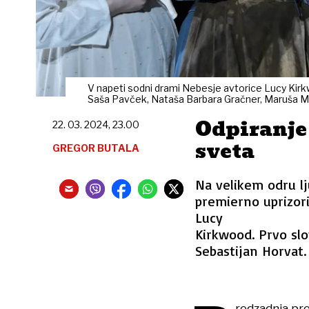
V napeti sodni drami Nebesje avtorice Lucy Kirk
Saša Pavček, Nataša Barbara Gračner, Maruša Maj
Odpiranje
22. 03. 2024, 23.00
sveta
GREGOR BUTALA
Na velikem odru l
premierno uprizor
Lucy
Kirkwood. Prvo slo
Sebastijan Horvat.
redzadnja pr