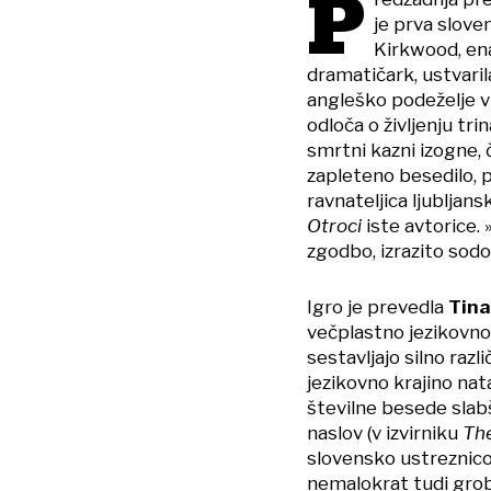
P
je prva slov
Kirkwood, ena
dramatičark, ustvaril
angleško podeželje v 
odloča o življenju tri
smrtni kazni izogne, č
zapleteno besedilo, 
ravnateljica ljubljan
Otroci
iste avtorice. 
zgodbo, izrazito sodob
Igro je prevedla
Tin
večplastno jezikovno 
sestavljajo silno raz
jezikovno krajino na
številne besede slab
naslov (v izvirniku
Th
slovensko ustreznic
nemalokrat tudi grobi