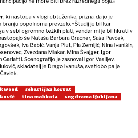
mancipacijo ne more biti brez razrednega boja.«
er
, ki nastopa v vlogi obtoženke, prizna, da jo je
branju popolnoma prevzelo. »Študij je bil kar
ga v sebi ogromno težkih plati, vendar mi je bil hkrati v
 nastopajo še Nataša Barbara Gračner, Saša Pavček,
govšek, Iva Babić, Vanja Plut, Pia Zemljič, Nina Ivanišin,
senovec, Zvezdana Mlakar, Mina Švajger, Igor
Garlatti. Scenografijo je zasnoval Igor Vasiljev,
ović, skladatelj je Drago Ivanuša, svetlobo pa je
 Čavlek.
rkwood
sebastijan horvat
ković
tina mahkota
sng drama ljubljana