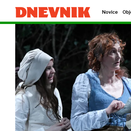
Novice
Obj