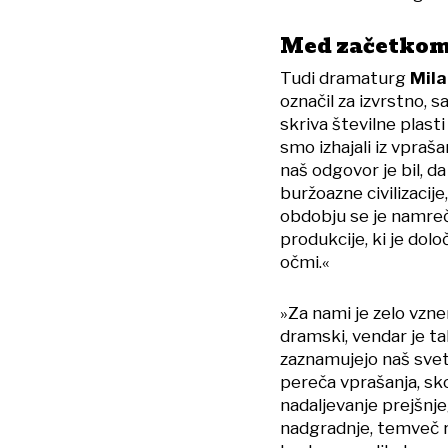
Med začetkom
Tudi dramaturg
Mil
označil za izvrstno, s
skriva številne plast
smo izhajali iz vpraš
naš odgovor je bil, d
buržoazne civilizaci
obdobju se je namreč
produkcije, ki je dol
očmi.«
»Za nami je zelo vznem
dramski, vendar je ta
zaznamujejo naš svet
pereča vprašanja, sko
nadaljevanje prejšnje
nadgradnje, temveč r