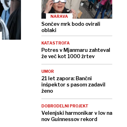
NARAVA
Sončev mrk bodo ovirali
oblaki
KATASTROFA
Potres v Mjanmaru zahteval
že več kot 1000 žrtev
UMOR
21 let zapora: Bančni
inšpektor s pasom zadavil
ženo
DOBRODELNI PROJEKT
Velenjski harmonikar v lov na
nov Guinnessov rekord