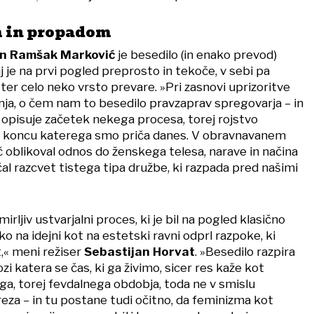
 in propadom
an Ramšak Marković
je besedilo (in enako prevod)
aj je na prvi pogled preprosto in tekoče, v sebi pa
i ter celo neko vrsto prevare. »Pri zasnovi uprizoritve
anja, o čem nam to besedilo pravzaprav spregovarja – in
a opisuje začetek nekega procesa, torej rojstvo
je, koncu katerega smo priča danes. V obravnavanem
 oblikoval odnos do ženskega telesa, narave in načina
očal razcvet tistega tipa družbe, ki razpada pred našimi
irljiv ustvarjalni proces, ki je bil na pogled klasično
ko na idejni kot na estetski ravni odprl razpoke, ki
,« meni režiser
Sebastijan Horvat
. »Besedilo razpira
zi katera se čas, ki ga živimo, sicer res kaže kot
ga, torej fevdalnega obdobja, toda ne v smislu
eza – in tu postane tudi očitno, da feminizma kot