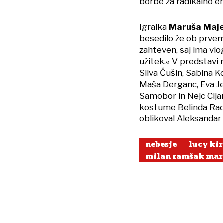
borbe za radikalno e
Igralka
Maruša Maj
besedilo že ob prvem 
zahteven, saj ima vlo
užitek.« V predstavi
Silva Čušin, Sabina Ko
Maša Derganc, Eva Je
Samobor in Nejc Cijan 
kostume Belinda Radul
oblikoval Aleksandar
nebesje
lucy ki
milan ramšak mar