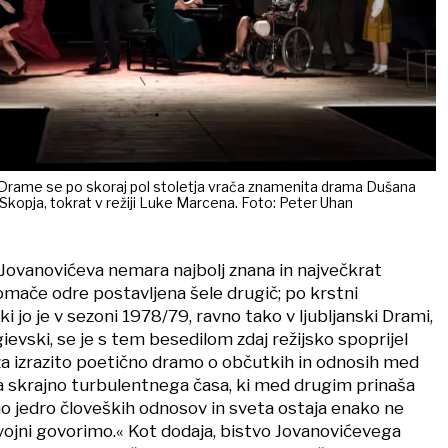
e Drame se po skoraj pol stoletja vrača znamenita drama Dušana
kopja, tokrat v režiji Luke Marcena. Foto: Peter Uhan
 Jovanovićeva nemara najbolj znana in največkrat
omače odre postavljena šele drugič; po krstni
 ki jo je v sezoni 1978/79, ravno tako v ljubljanski Drami,
gievski, se je s tem besedilom zdaj režijsko spoprijel
 za izrazito poetično dramo o občutkih in odnosih med
a skrajno turbulentnega časa, ki med drugim prinaša
o jedro človeških odnosov in sveta ostaja enako ne
 vojni govorimo.« Kot dodaja, bistvo Jovanovićevega