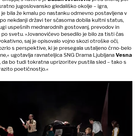
kratno jugoslovansko gledališko okolje – igra,
 je bila že kmalu po nastanku odmevno postavljena v
 po nekdanji državi ter sčasoma dobila kultni status,
lugi uspešnih mednarodnih gostovanj, prevodov in
 po svetu. »Jovanovićevo besedilo je bilo za tisti čas
okativno, saj je opisovalo vojno skozi otroške oči,
 ozrlo s perspektive, ki je presegala ustaljeno črno-belo
e,« ugotavlja ravnateljica SNG Drama Ljubljana
Vesna
, da bo tudi tokratna uprizoritev pustila sled – tako s
razito poetičnostjo.«