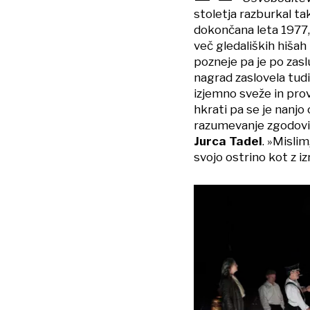
stoletja razburkal ta
dokončana leta 1977,
več gledaliških hišah
pozneje pa je po zas
nagrad zaslovela tudi
izjemno sveže in prov
hkrati pa se je nanjo
razumevanje zgodovin
Jurca Tadel
. »Mislim
svojo ostrino kot z iz