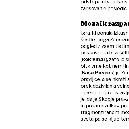
pristopa ni v opisov
zarisovanje posledic, 
Mozaik razpad
Igra, ki ponuja izku
šestletnega Zorana (
pogled z vsem tistim,
poskusu, da bi zaščit
(
Rok Vihar
), zato jo 
bitk vrne kot nemi inv
(
Saša Pavček
) je Zo
pravljice, a se hkrati
prek doživljanja vojne
opazujejo, predstavlja
je, da je Skopje prav
in posameznika,« pr
fragmentiranem moza
sveta pa se kljub te