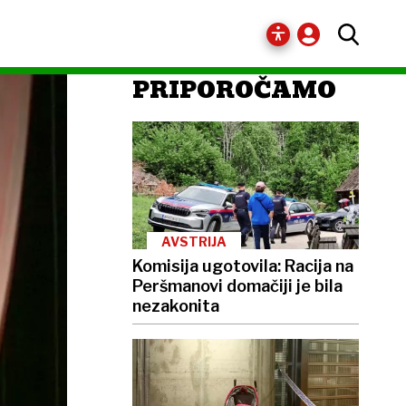
PRIPOROČAMO
AVSTRIJA
Komisija ugotovila: Racija na
Peršmanovi domačiji je bila
nezakonita