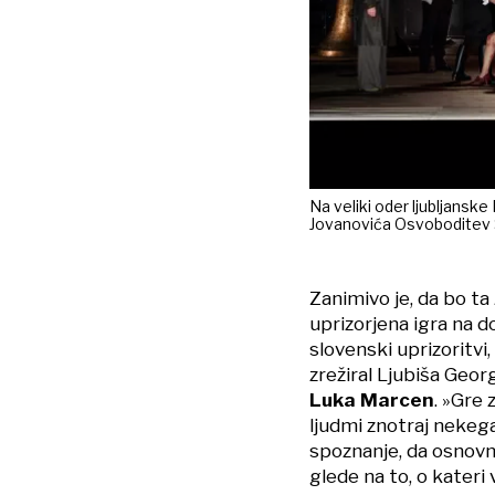
Na veliki oder ljubljansk
Jovanovića Osvoboditev S
Zanimivo je, da bo ta
uprizorjena igra na d
slovenski uprizoritvi,
zrežiral Ljubiša Geor
Luka Marcen
. »Gre
ljudmi znotraj nekeg
spoznanje, da osnovn
glede na to, o kateri