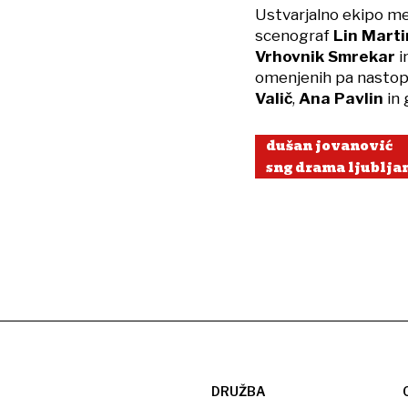
Ustvarjalno ekipo me
scenograf
Lin Marti
Vrhovnik Smrekar
i
omenjenih pa nastop
Valič
,
Ana Pavlin
in 
dušan jovanović
sng drama ljublja
DRUŽBA