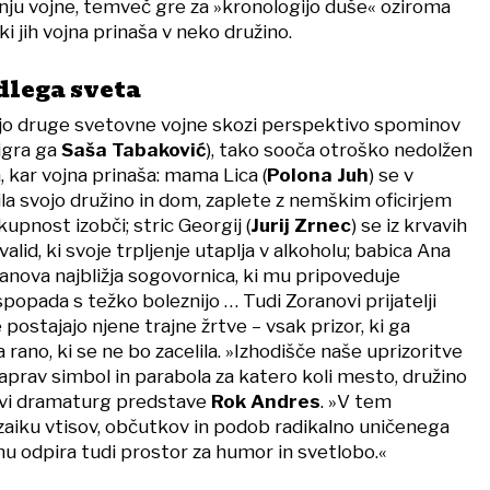
anju vojne, temveč gre za »kronologijo duše« oziroma
ki jih vojna prinaša v neko družino.
lega sveta
šnjo druge svetovne vojne skozi perspektivo spominov
igra ga
Saša Tabaković
), tako sooča otroško nedolžen
 kar vojna prinaša: mama Lica (
Polona Juh
) se v
ila svojo družino in dom, zaplete z nemškim oficirjem
skupnost izobči; stric Georgij (
Jurij Zrnec
) se iz krvavih
alid, ki svoje trpljenje utaplja v alkoholu; babica Ana
ranova najbližja sogovornica, ki mu pripoveduje
 spopada s težko boleznijo … Tudi Zoranovi prijatelji
 postajajo njene trajne žrtve – vsak prizor, ki ga
 rano, ki se ne bo zacelila. »Izhodišče naše uprizoritve
zaprav simbol in parabola za katero koli mesto, družino
avi dramaturg predstave
Rok Andres
. »V tem
iku vtisov, občutkov in podob radikalno uničenega
mu odpira tudi prostor za humor in svetlobo.«