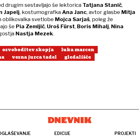
d drugim sestavljajo še lektorica
Tatjana Stanič
,
n Japelj
, kostumografka
Ana Janc
, avtor glasbe
Mitja
n oblikovalka svetlobe
Mojca Sarjaš
, poleg že
ajo še
Pia Zemljič
,
Uroš Fürst
,
Boris Mihalj
,
Nina
gostja
Nastja Mezek
.
osvoboditev skopja
luka marcen
na
vesna jurca tadel
gledališče
OGLAŠEVANJE
EDICIJE
PROJEKTI