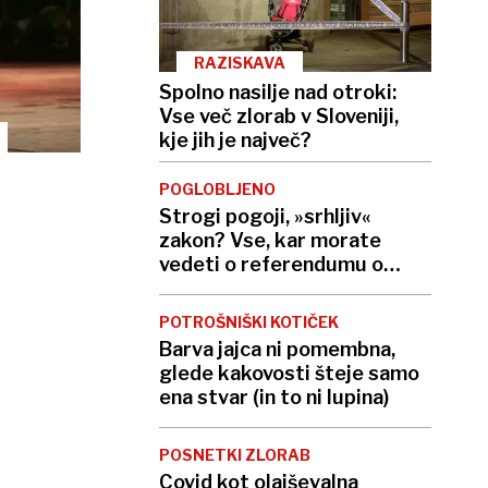
RAZISKAVA
Spolno nasilje nad otroki:
Vse več zlorab v Sloveniji,
kje jih je največ?
POGLOBLJENO
Strogi pogoji, »srhljiv«
zakon? Vse, kar morate
vedeti o referendumu o
končanju življenja
POTROŠNIŠKI KOTIČEK
Barva jajca ni pomembna,
glede kakovosti šteje samo
ena stvar (in to ni lupina)
POSNETKI ZLORAB
Covid kot olajševalna