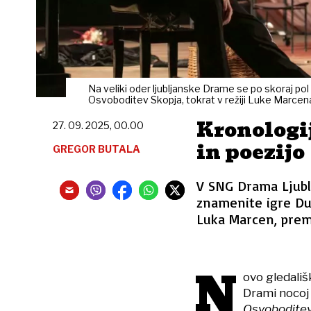
Na veliki oder ljubljanske Drame se po skoraj p
Osvoboditev Skopja, tokrat v režiji Luke Marcen
Kronologi
27. 09. 2025, 00.00
in poezijo
GREGOR BUTALA
V SNG Drama Ljublj
znamenite igre Duš
Luka Marcen, premi
N
ovo gledali
Drami nocoj 
Osvoboditev