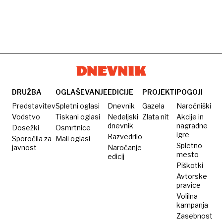
DRUŽBA
OGLAŠEVANJE
EDICIJE
PROJEKTI
POGOJI
Predstavitev
Spletni oglasi
Dnevnik
Gazela
Naročniški
Vodstvo
Tiskani oglasi
Nedeljski
Zlata nit
Akcije in
dnevnik
nagradne
Dosežki
Osmrtnice
igre
Razvedrilo
Sporočila za
Mali oglasi
Spletno
javnost
Naročanje
mesto
edicij
Piškotki
Avtorske
pravice
Volilna
kampanja
Zasebnost