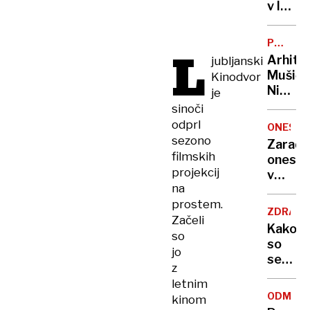
zadavil
v lov
ženo
na
nov
POTNIŠK
L
Guinne
CENTER
Arhite
jubljanski
rekord
Mušič:
Kinodvor
Nikoli
je
nisem
sinoči
pomisli
odprl
ONESNA
da je
sezono
Zaradi
to v
filmskih
onesna
moji
projekcij
v
Ljublja
na
delu
sploh
prostem.
Logat
mogoč
ZDRAVS
Začeli
voda
Kako
nepitn
so
so
jo
se
z
zasuka
letnim
cilji
ODMEV
kinom
Golobo