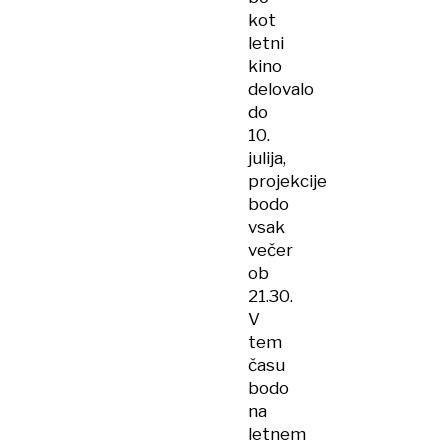
kot
letni
kino
delovalo
do
10.
julija,
projekcije
bodo
vsak
večer
ob
21.30.
V
tem
času
bodo
na
letnem