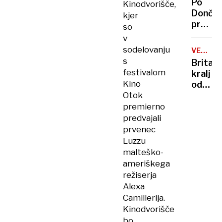
Po
Kinodvorišče,
vlade
Dončić
kjer
prodaji
so
Karma
v
je
sodelovanju
VELIKA
psica,
BRITANI
s
Britan
Nico
festivalom
kralj
pa
Kino
odpove
njen
Otok
obvezn
sin
zaradi
premierno
strans
predvajali
učinko
prvenec
zdravlj
Luzzu
raka
malteško-
ameriškega
režiserja
Alexa
Camillerija.
Kinodvorišče
bo