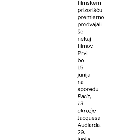
filmskem
prizorišču
premierno
predvajali
še
nekaj
filmov.
Prvi
bo
15.
junija
na
sporedu
Pariz,
13.
okrožje
Jacquesa
Audiarda,
29.
junija