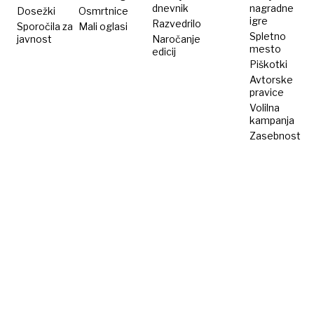
dnevnik
nagradne
Dosežki
Osmrtnice
igre
Razvedrilo
Sporočila za
Mali oglasi
Spletno
javnost
Naročanje
mesto
edicij
Piškotki
Avtorske
pravice
Volilna
kampanja
Zasebnost