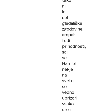
tako
ni
le
del
gledališke
zgodovine,
ampak
tudi
prihodnosti,
saj
se
Hamlet
nekje
na
svetu
še
vedno
uprizori
vsako
uro.«