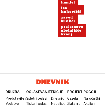
hamlet
lea
kukovičič
zavod
bunker
prešernovo
gledališče
kranj
DRUŽBA
OGLAŠEVANJE
EDICIJE
PROJEKTI
POGOJI
Predstavitev
Spletni oglasi
Dnevnik
Gazela
Naročniški
Vodstvo
Tiskani oglasi
Nedeljski
Zlata nit
Akcije in