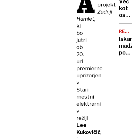
A
ima
Več
projekt
JE
nov
kot
Zadnji
narašč
osems
Hamlet
,
let
ki
od
REŠEVA
bo
postav
AKCIJA
Iskanje
jutri
prvih
madža
ob
jasli
pohodn
20.
onemo
uri
znova
premierno
bodo
uprizorjen
poskusi
v
jutri
Stari
mestni
elektrarni
v
režiji
Lee
Kukovičič
,