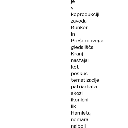
je
v
koprodukciji
zavoda
Bunker
in
Prešernovega
gledališča
Kranj
nastajal
kot
poskus
tematizacije
patriarhata
skozi
ikonični
lik
Hamleta,
nemara
najbolj