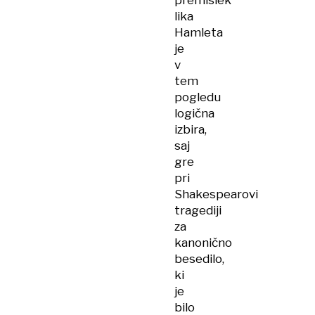
premislek
lika
Hamleta
je
v
tem
pogledu
logična
izbira,
saj
gre
pri
Shakespearovi
tragediji
za
kanonično
besedilo,
ki
je
bilo