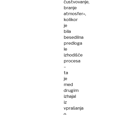
čustvovanje,
branje
atmosfer«,
kolikor
je
bila
besedilna
predloga
le
izhodišče
procesa
–
ta
je
med
drugim
izhajal
iz
vprašanja
o