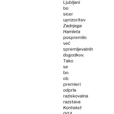
Ljubljani
bo
sicer
uprizoritev
Zadnjega
Hamleta
pospremilo
več
spremljevalnih
dogodkov.
Tako
se
bo
ob
premieri
odprla
raziskovalna
razstava
Kontekst
003
,