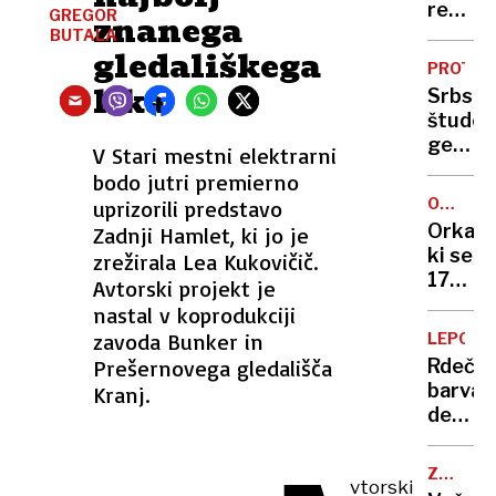
vse
reševal
GREGOR
znanega
več
iz
BUTALA
gledališkega
špekula
snežn
PROTES
o
meteža
lika
Srbski
vzroku
"Božič
študen
nesreč
smo
genera
V Stari mestni elektrarni
prazno
državn
bodo jutri premierno
v
tožilki:
snegu,
OGROŽ
uprizorili predstavo
"Oprav
VRSTA
zmrznj
Orka,
Zadnji Hamlet, ki jo je
svoje
a
ki se
zrežirala Lea Kukovičič.
delo"
srečni"
17
Avtorski projekt je
dni
nastal v koprodukciji
ni
zavoda Bunker in
LEPOTA
mogla
Prešernovega gledališča
Rdeča,
ločiti
barva
Kranj.
od
decem
trupla
zabav
svojeg
mladič
ZGODIL
vtorski
SE