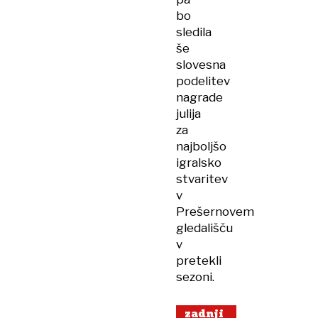
bo
sledila
še
slovesna
podelitev
nagrade
julija
za
najboljšo
igralsko
stvaritev
v
Prešernovem
gledališču
v
pretekli
sezoni.
zadnji