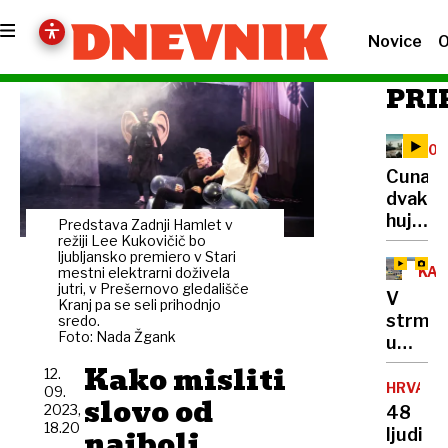
Novice
O
PRI
20.
OBL
Cunami
dvakra
hujši
Predstava Zadnji Hamlet v
od
režiji Lee Kukovičič bo
ljubljansko premiero v Stari
vseh
KA
mestni elektrarni doživela
eksploz
jutri, v Prešernovo gledališče
V
Kranj pa se seli prihodnjo
med
strmog
sredo.
drugo
Foto: Nada Žgank
umrlo
svetov
38
Kako misliti
vojno
12.
ljudi,
HRVAŠK
09.
slovo od
pojavlj
2023,
48
18.20
se
najbolj
ljudi