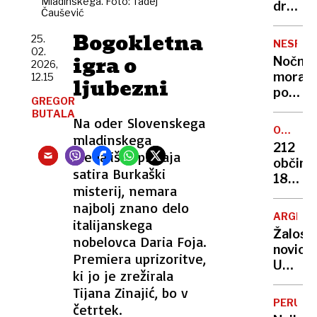
Mladinskega. Foto: Tadej
Odgov
družin
Čaušević
bo
žrtev
marsik
Bogokletna
11.
25.
NESPEČ
ujezil
02.
septem
igra o
Nočna
2026,
»Če
mora
12.15
ljubezni
bo
poletn
župan
GREGOR
noči:
BUTALA
tam,
Na oder Slovenskega
znanst
nas
OSVAJA
mladinskega
razkrili
VRHOV
ne
212
zakaj
gledališča prihaja
bo«
občin,
v
satira Burkaški
180
vročini
misterij, nemara
skrivn
ne
najbolj znano delo
točk:
morem
ARGENT
italijanskega
njun
zaspat
Žalost
nobelovca Daria Foja.
cilj
novica:
je
Premiera uprizoritve,
Umrl
razkrit
ki jo je zrežirala
je
skriti
Tijana Zinajić, bo v
Jorge
vrh
PERU
četrtek.
Messi,