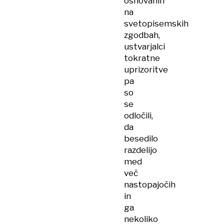
osnovanih
na
svetopisemskih
zgodbah,
ustvarjalci
tokratne
uprizoritve
pa
so
se
odločili,
da
besedilo
razdelijo
med
več
nastopajočih
in
ga
nekoliko