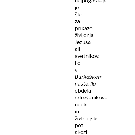
najpogosteje
je
šlo
za
prikaze
življenja
Jezusa
ali
svetnikov.
Fo
v
Burkašk
em
misterij
u
obdela
odrešenikove
nauke
in
življenjsko
pot
skozi