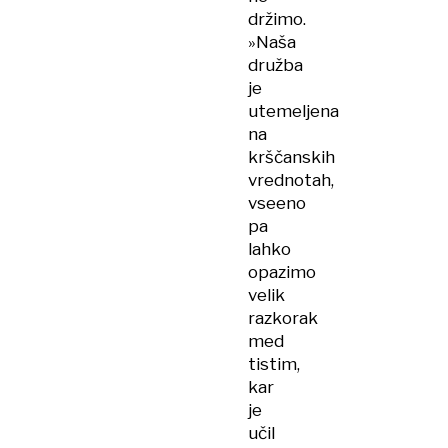
držimo.
»Naša
družba
je
utemeljena
na
krščanskih
vrednotah,
vseeno
pa
lahko
opazimo
velik
razkorak
med
tistim,
kar
je
učil