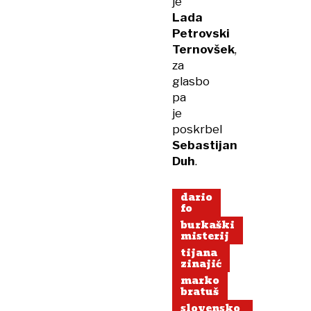
je
Lada
Petrovski
Ternovšek
,
za
glasbo
pa
je
poskrbel
Sebastijan
Duh
.
dario
fo
burkaški
misterij
tijana
zinajić
marko
bratuš
slovensko