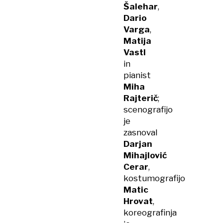
Šalehar
,
Dario
Varga
,
Matija
Vastl
in
pianist
Miha
Rajterič
;
scenografijo
je
zasnoval
Darjan
Mihajlović
Cerar
,
kostumografijo
Matic
Hrovat
,
koreografinja