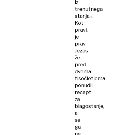
iz
trenutnega
stanja.«
Kot
pravi,
je
prav
Jezus
že
pred
dvema
tisočletjema
ponudil
recept
za
blagostanje,
a
se
ga
ne