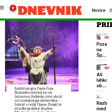
Novice
O
PRI
REK
PET
Pozabi
na
Španijo
to je
pet
NA
tempe
STA
Ali
najbolj
lahko
prijazn
obsoje
evrops
Satirična igra Daria Foja
prejme
Burkaški misterij se na
držav
javno
Jezusovo življenje ozre skozi
25.
oči sodobnega slehernika –
OBLETN
najem
Razbur
tokrat v režiji Tijane Zinajić in
stanov
med
izvedbi igralske družine