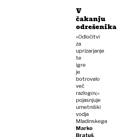
V
čakanju
odrešenika
»Odločitvi
za
uprizarjanje
te
igre
je
botrovalo
več
razlogov,«
pojasnjuje
umetniški
vodja
Mladinskega
Marko
Bratuš
,