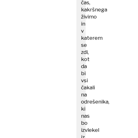
čas,
kakršnega
živimo
in
v
katerem
se
zdi,
kot
da
bi
vsi
čakali
na
odrešenika,
ki
nas
bo
izvlekel
iz