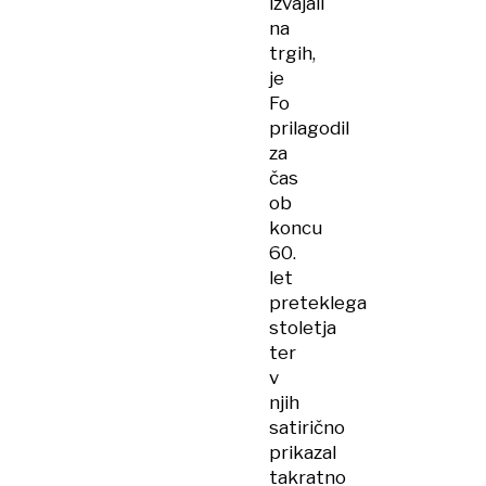
izvajali
na
trgih,
je
Fo
prilagodil
za
čas
ob
koncu
60.
let
preteklega
stoletja
ter
v
njih
satirično
prikazal
takratno