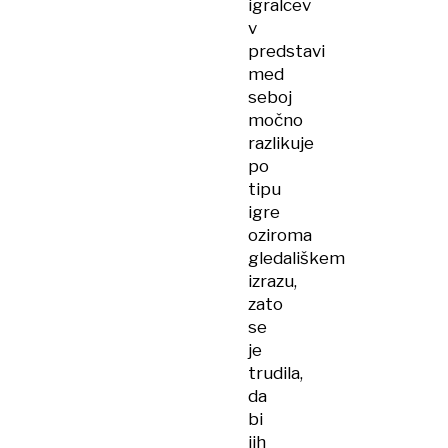
igralcev
v
predstavi
med
seboj
močno
razlikuje
po
tipu
igre
oziroma
gledališkem
izrazu,
zato
se
je
trudila,
da
bi
jih