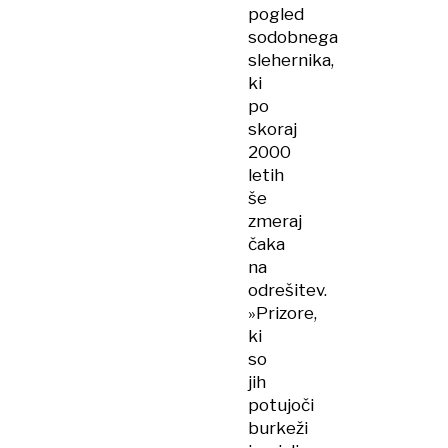
pogled
sodobnega
slehernika,
ki
po
skoraj
2000
letih
še
zmeraj
čaka
na
odrešitev.
»Prizore,
ki
so
jih
potujoči
burkeži