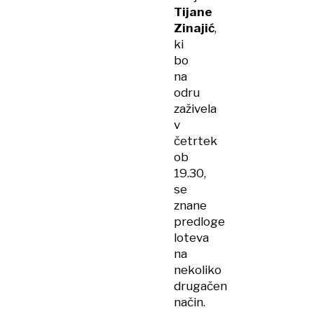
Tijane
Zinajić
,
ki
bo
na
odru
zaživela
v
četrtek
ob
19.30,
se
znane
predloge
loteva
na
nekoliko
drugačen
način.