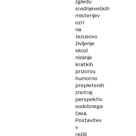
zgledu
srednjeveških
misterijev
ozrl
na
Jezusovo
življenje
skozi
nizanje
kratkih
prizorov,
humorno
prepletenih
znotraj
perspektiv
sodobnega
časa.
Postavitev
v
režiji