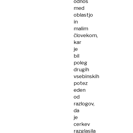
odnos
med
oblastjo
in
malim
človekom,
kar
je
bil
poleg
drugih
vsebinskih
potez
eden
od
razlogov,
da
je
cerkev
razglasila