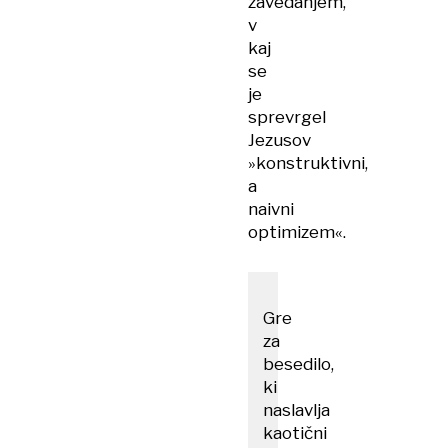
zavedanjem,
v
kaj
se
je
sprevrgel
Jezusov
»konstruktivni,
a
naivni
optimizem«.
Gre
za
besedilo,
ki
naslavlja
kaotični