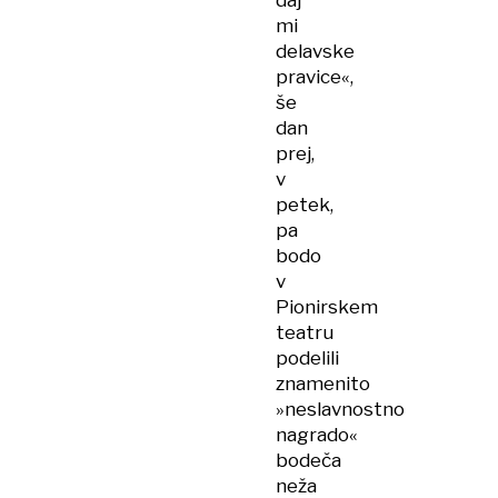
daj
mi
delavske
pravice«,
še
dan
prej,
v
petek,
pa
bodo
v
Pionirskem
teatru
podelili
znamenito
»neslavnostno
nagrado«
bodeča
neža