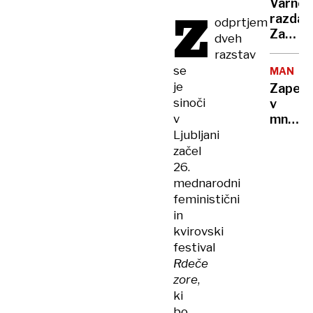
Varnos
Z
razdalj
odprtjem
Zagoto
dveh
da
razstav
bomo
se
MANNHE
sprošč
je
Zapelja
in
sinoči
v
manj
v
množic
utrujen
Dva
Ljubljani
mrtva,
začel
več
26.
ranjeni
mednarodni
motiv
feministični
storilc
in
naj
kvirovski
ne bi
festival
bil
Rdeče
politič
zore
,
ki
bo