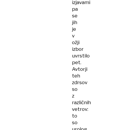
izjavami
pa
se
jih
je
v
ožji
izbor
uvrstilo
pet.
Avtorji
teh
zdrsov
so
z
različnih
vetrov:
to
so
urolog