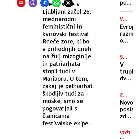
minist
poznav
Včeraj se je v
je
vina
Ljubljani začel 26.
proti
mednarodni
VOJNA
V
feministični in
Evropa
UKRAJIN
kvirovski festival
razmišl
Rdeče zore, ki bo
o
večjih
v prihodnjih dneh
obramb
na žulj mizoginije
SMRT
izdatk
in patriarhata
OTROKA
V
stopil tudi v
truplu
Mariboru. O tem,
dvelet
zakaj je patriarhat
našli
sledi
škodljiv tudi za
ZADRŽA
metad
moške, smo se
ZDRAVN
Novo
in
pogovarjali s
poslab
sintet
članicama
zdravs
droge
festivalske ekipe.
stanja
papeža
VOŽNJA
Franči