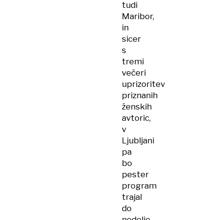
tudi
Maribor,
in
sicer
s
tremi
večeri
uprizoritev
priznanih
ženskih
avtoric,
v
Ljubljani
pa
bo
pester
program
trajal
do
nedelje,