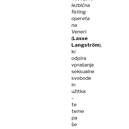
lezbična
fisting
opereta
na
Veneri
(
Lasse
Langström
),
ki
odpira
vprašanja
seksualne
svobode
in
užitka
–
te
teme
pa
še