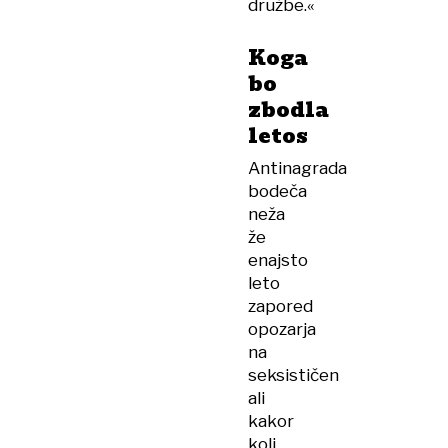
družbe.«
Koga
bo
zbodla
letos
Antinagrada
bodeča
neža
že
enajsto
leto
zapored
opozarja
na
seksističen
ali
kakor
koli