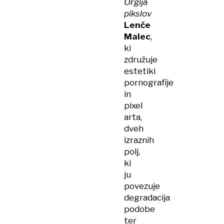
Orgija
pikslov
Lenče
Malec
,
ki
združuje
estetiki
pornografije
in
pixel
arta,
dveh
izraznih
polj,
ki
ju
povezuje
degradacija
podobe
ter