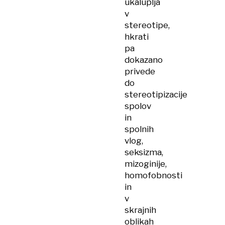
ukaluplja
v
stereotipe,
hkrati
pa
dokazano
privede
do
stereotipizacije
spolov
in
spolnih
vlog,
seksizma,
mizoginije,
homofobnosti
in
v
skrajnih
oblikah