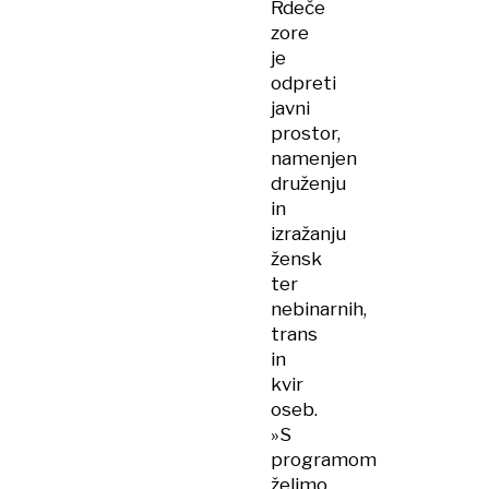
Rdeče
zore
je
odpreti
javni
prostor,
namenjen
druženju
in
izražanju
žensk
ter
nebinarnih,
trans
in
kvir
oseb.
»S
programom
želimo