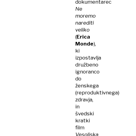
dokumentarec
Ne
moremo
narediti
veliko
(
Erica
Monde
),
ki
izpostavlja
družbeno
ignoranco
do
ženskega
(reproduktivnega)
zdravja,
in
švedski
kratki
film
Vesoljska