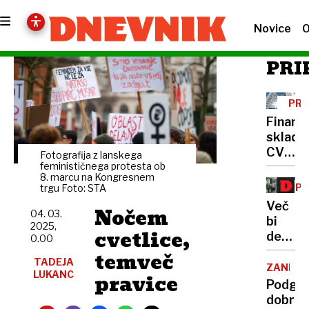
Novice
O
PRI
PRE
Finanč
sklad
CVC
Fotografija z lanskega
pred
feminističnega protesta ob
8. marcu na Kongresnem
prevz
UPO
trgu Foto: STA
Mercat
Več
Nočem
04. 03.
bi
2025,
cvetlice,
delali
0.00
po
temveč
TADEJA
upokoj
ZANIMI
LUKANC
pravice
pogodb
Podgan
a
dobre