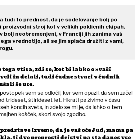
a tudi to prednost, da je sodelovanje bolj po
ni proizvodni stroj kot v velikih poklicnih ekipah.
v bolj neobremenjeni, v Franciji jih zanima vaš
ega vrednotijo, ali se jim splača družiti z vami,
krogu.
tega vtisa, zdi se, kot bi lahko o »vaši
veli in delali, tudi čudne stvari v čudnih
šali še ure.
 postopek sem se odločil, ker sem opazil, da sem začel
ed trideset, štirideset let. Hkrati pa živimo v času
eh koncih sveta, in zdelo se mi je, da lahko o tem
majhen košček, skozi svojo zgodbo.
predstave izvemo, da je vaš oče Jud, mama pa
la, ti dve preprosti dejstvi pa sta danes vse