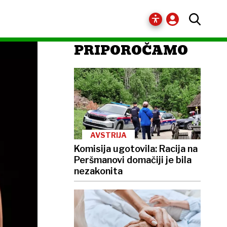
PRIPOROČAMO
AVSTRIJA
Komisija ugotovila: Racija na
Peršmanovi domačiji je bila
nezakonita