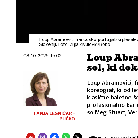
Loup Abramovici, francosko-portugalski plesalec, 
Sloveniji. Foto: Žiga Živulović/Bobo
Loup Abram
08. 10. 2025, 15.02
sol, ki dok
Loup Abramovici, f
koreograf, ki od let
klasične baletne š
profesionalno kari
so Meg Stuart, Ver
TANJA LESNIČAR -
PUČKO
vojo umetnišk