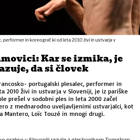
performer in koreograf, ki od leta 2010 živi in ustvarja v
ovici: Kar se izmika, je
azuje, da si človek
rancosko- portugalski plesalec, performer in
a 2010 živi in ustvarja v Sloveniji, je iz pariške
ole prešel v sodobni ples in leta 2000 začel
ero z mednarodno uveljavljenimi ustvarjalci, kot
a Mantero, Loïc Touzé in mnogi drugi.
o prakso v Sloveniji razvija z glasbenikom Tomažem