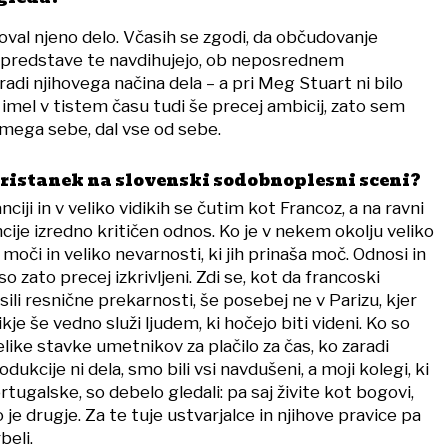
oval njeno delo. Včasih se zgodi, da občudovanje
 predstave te navdihujejo, ob neposrednem
radi njihovega načina dela – a pri Meg Stuart ni bilo
imel v tistem času tudi še precej ambicij, zato sem
mega sebe, dal vse od sebe.
pristanek na slovenski sodobnoplesni sceni?
ciji in v veliko vidikih se čutim kot Francoz, a na ravni
ije izredno kritičen odnos. Ko je v nekem okolju veliko
o moči in veliko nevarnosti, ki jih prinaša moč. Odnosi in
 zato precej izkrivljeni. Zdi se, kot da francoski
sili resnične prekarnosti, še posebej ne v Parizu, kjer
je še vedno služi ljudem, ki hočejo biti videni. Ko so
elike stavke umetnikov za plačilo za čas, ko zaradi
ukcije ni dela, smo bili vsi navdušeni, a moji kolegi, ki
Portugalske, so debelo gledali: pa saj živite kot bogovi,
 je drugje. Za te tuje ustvarjalce in njihove pravice pa
beli.