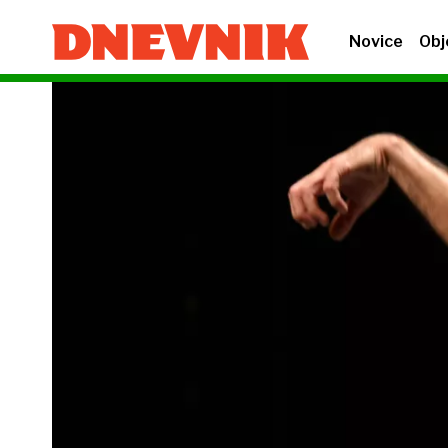
Novice
Obj