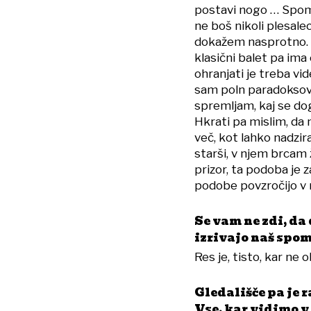
postavi nogo … Spomin
ne boš nikoli plesal
dokažem nasprotno. N
klasični balet pa ima
ohranjati je treba vid
sam poln paradoksov:
spremljam, kaj se doga
Hkrati pa mislim, da 
več, kot lahko nadzir
starši, v njem brcam 
prizor, ta podoba je 
podobe povzročijo v n
Se vam ne zdi, da
izrivajo naš spom
Res je, tisto, kar ne 
Gledališče pa je 
Vse, kar vidimo v 