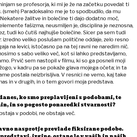
jam se profesorja, ki mi je že na začetku povedal: ti
ec. (smeh) Paradoksalno me je to spodbudilo, da mu
ekatere žalitve in bolečine ti dajo dodatno moč,
 elemente fašizma, neusmiljen je, disciplina je neznosna,
ez, tudi ko čutiš najhujše bolečine. Sicer pa sem tudi
 izredno veliko poslušam politične oddaje, zelo resno
ja na levici, istočasno pa na tej ravni ne naredim nič.
nosimo s sabo veliko več, kot si lahko predstavljamo,
amo. Prvič sem nastopil v filmu, ki so ga posneli moji
žogo, v kadru pa se pokaže glava mojega očeta; in ta
zame postala neizbrisljiva. V resnici ne vemo, kaj take
as in v drugih, in o tem govori moja predstava.
 danes, ko smo preplavljeni s podobami, te
in, in so pogosto ponaredki stvarnosti?
obstaja v podobi, ne obstaja več.
ravno nasprotje prevlade fiksirane podobe.
predstavi, izgine, ostane le v vaših in naših