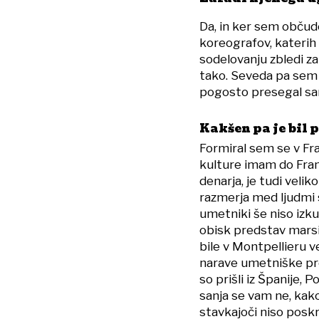
Da, in ker sem občud
koreografov, katerih
sodelovanju zbledi za
tako. Seveda pa sem 
pogosto presegal sa
Kakšen pa je bil 
Formiral sem se v Fran
kulture imam do Franc
denarja, je tudi velik
razmerja med ljudmi so
umetniki še niso izku
obisk predstav marsik
bile v Montpellieru v
narave umetniške prod
so prišli iz Španije, 
sanja se vam ne, kako
stavkajoči niso poskr