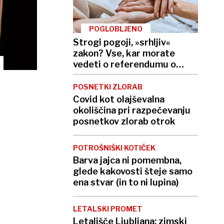
POGLOBLJENO
Strogi pogoji, »srhljiv«
zakon? Vse, kar morate
vedeti o referendumu o
končanju življenja
POSNETKI ZLORAB
Covid kot olajševalna
okoliščina pri razpečevanju
posnetkov zlorab otrok
POTROŠNIŠKI KOTIČEK
Barva jajca ni pomembna,
glede kakovosti šteje samo
ena stvar (in to ni lupina)
LETALSKI PROMET
Letališče Ljubljana: zimski