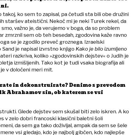
ni.
 takoj, ko sem to zapisal, pa četudi sta bili obe družini
ih staršev ateistični. Nekoč mi je neki Turek rekel, da
e smo, važno je, da verujemo v boga, da so problem
. Kar zmrznil sem ob teh besedah, zgodovina kaže ravno
oga se je zgodilo preveč groznega. Izraelski
 Sand je napisal izvrstno knjigo
Kako je bilo izumljeno
 kateri razkriva, koliko »zgodovinskih dejstev« o Judih je
oletja izmišljenih. Tako kot je tudi vsaka biografija ali
je v določeni meri mit.
irate in dekonstruirate? Denimo s prevodom
lk Abrahamov sin, ob katerem se vsi
strukti. Glede dejstev sem skušal biti zelo iskren. A ko
s v zelo dobri francoski klasični baletni šoli
meni, da sem ga tako doživljal, ampak da sem se šele
 mene vsi gledajo, kdo je najbolj gibčen, kdo najlepše