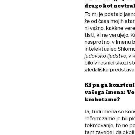
drugo kot nevtral
To mi je postalo jasno
že od časa mojih star
ni važno, kakšne ver
tisti, ki ne verujejo
nasprotno, v imenu b
intelektualec Shlomo
judovsko ljudstvo
, v
bilo v resnici skozi st
gledališka predstava 
Ki pa ga konstru
vašega imena: Vo
krohotamo?
Ja, tudi imena so kon
rečem: zame je bil ple
tekmovanje, to ne po
tam zavedel, da okoli