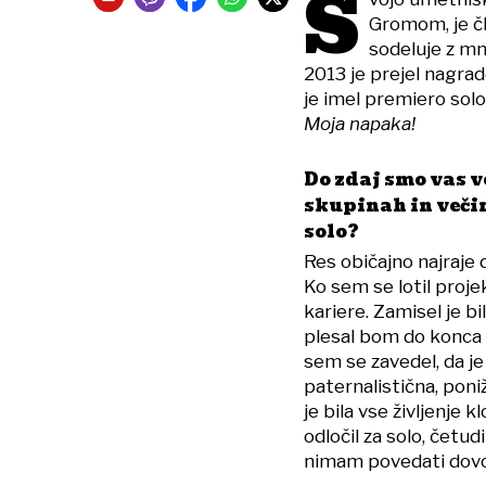
S
Gromom, je čl
sodeluje z mn
2013 je prejel nagrad
je imel premiero sol
Moja napaka!
Do zdaj smo vas v
skupinah in veči
solo?
Res običajno najraje 
Ko sem se lotil projek
kariere. Zamisel je b
plesal bom do konca 
sem se zavedel, da je i
paternalistična, poniž
je bila vse življenje k
odločil za solo, četud
nimam povedati dovo