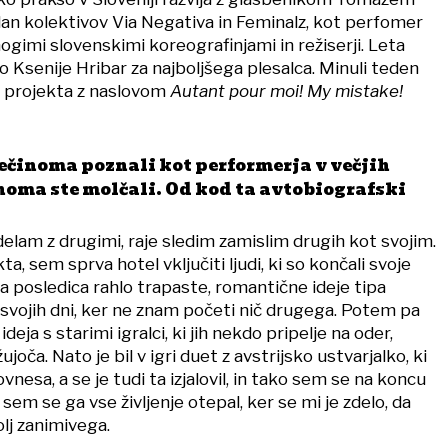
an kolektivov Via Negativa in Feminalz, kot perfomer
ogimi slovenskimi koreografinjami in režiserji. Leta
o Ksenije Hribar za najboljšega plesalca. Minuli teden
o projekta z naslovom
Autant pour moi! My mistake!
ečinoma poznali kot performerja v večjih
noma ste molčali. Od kod ta avtobiografski
delam z drugimi, raje sledim zamislim drugih kot svojim.
ta, sem sprva hotel vključiti ljudi, ki so končali svoje
ila posledica rahlo trapaste, romantične ideje tipa
svojih dni, ker ne znam početi nič drugega. Potem pa
deja s starimi igralci, ki jih nekdo pripelje na oder,
ujoča. Nato je bil v igri duet z avstrijsko ustvarjalko, ki
lovnesa, a se je tudi ta izjalovil, in tako sem se na koncu
i sem se ga vse življenje otepal, ker se mi je zdelo, da
lj zanimivega.