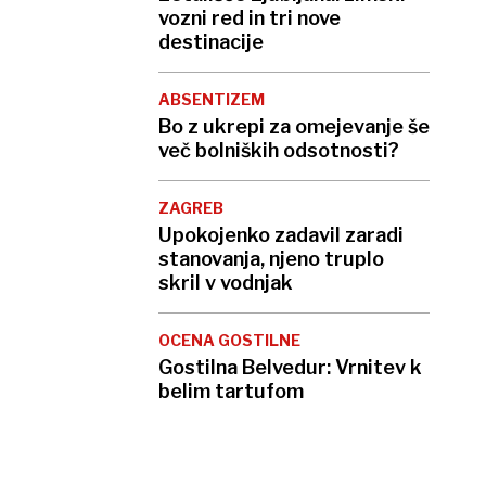
vozni red in tri nove
destinacije
ABSENTIZEM
Bo z ukrepi za omejevanje še
več bolniških odsotnosti?
ZAGREB
Upokojenko zadavil zaradi
stanovanja, njeno truplo
skril v vodnjak
OCENA GOSTILNE
Gostilna Belvedur: Vrnitev k
belim tartufom