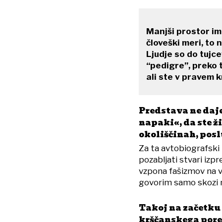
Manjši prostor im
človeški meri, to 
Ljudje so do tujce
“pedigre”, preko t
ali ste v pravem 
Predstava ne daje 
napaki«, da ste ži
okoliščinah, poslu
Za ta avtobiografski
pozabljati stvari izpr
vzpona fašizmov na vs
govorim samo skozi 
Takoj na začetku 
krščanskega porek