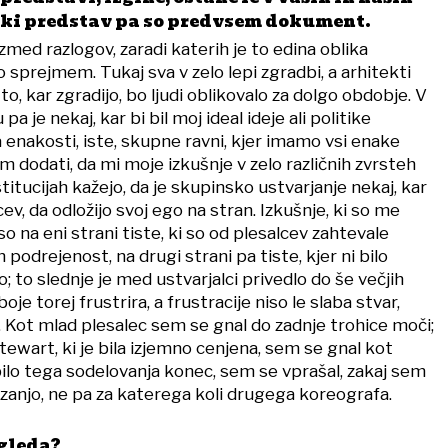
ki predstav pa so predvsem dokument.
zmed razlogov, zaradi katerih je to edina oblika
ko sprejmem. Tukaj sva v zelo lepi zgradbi, a arhitekti
o, kar zgradijo, bo ljudi oblikovalo za dolgo obdobje. V
a je nekaj, kar bi bil moj ideal ideje ali politike
enakosti, iste, skupne ravni, kjer imamo vsi enake
dodati, da mi moje izkušnje v zelo različnih zvrsteh
nstitucijah kažejo, da je skupinsko ustvarjanje nekaj, kar
v, da odložijo svoj ego na stran. Izkušnje, ki so me
o na eni strani tiste, ki so od plesalcev zahtevale
 podrejenost, na drugi strani pa tiste, kjer ni bilo
; to slednje je med ustvarjalci privedlo do še večjih
oje torej frustrira, a frustracije niso le slaba stvar,
 Kot mlad plesalec sem se gnal do zadnje trohice moči;
ewart, ki je bila izjemno cenjena, sem se gnal kot
bilo tega sodelovanja konec, sem se vprašal, zakaj sem
 zanjo, ne pa za katerega koli drugega koreografa.
gleda?