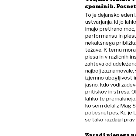
spominih. Posnet
To je dejansko eden i
ustvarjanja, ki jo lah
imajo pretirano moč, t
performansu in plesu p
nekakšnega približka 
težave. K temu moram 
plesa in v različnih i
zahteva od udeležence
najbolj zaznamovale, s
izjemno ubogljivost in
jasno, kdo vodi zadevo
pritiskov in stresa. Ob
lahko te premaknejo.
ko sem delal z Mag St
pobesnel pes. Ko je 
se tako razdajal prav
Zaradi njenega u