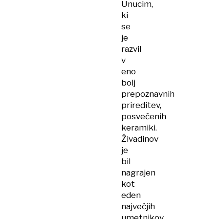
Unucim,
ki
se
je
razvil
v
eno
bolj
prepoznavnih
prireditev,
posvečenih
keramiki.
Živadinov
je
bil
nagrajen
kot
eden
največjih
umetnikov