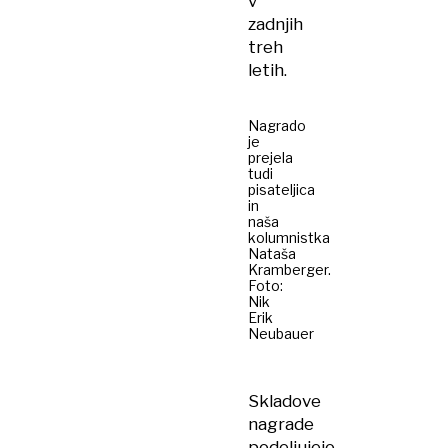
v
zadnjih
treh
letih.
Nagrado
je
prejela
tudi
pisateljica
in
naša
kolumnistka
Nataša
Kramberger.
Foto:
Nik
Erik
Neubauer
Skladove
nagrade
podeljujejo