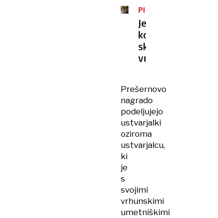
PREŠERNOVE
NAGRADE
Jezik
kot
skupna
vrednota
Prešernovo
nagrado
podeljujejo
ustvarjalki
oziroma
ustvarjalcu,
ki
je
s
svojimi
vrhunskimi
umetniškimi