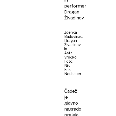
in
performer
Dragan
Živadinov.
Zdenka
Badovinac,
Dragan
Živadinov
in
Asta
Vrečko.
Foto:
Nik
Erik
Neubauer
Čadež
je
glavno
nagrado
prejela