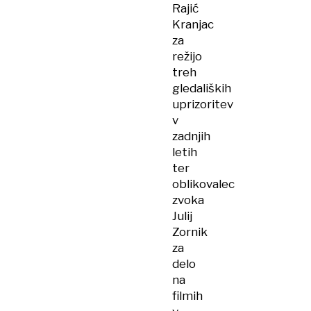
Rajić
Kranjac
za
režijo
treh
gledaliških
uprizoritev
v
zadnjih
letih
ter
oblikovalec
zvoka
Julij
Zornik
za
delo
na
filmih