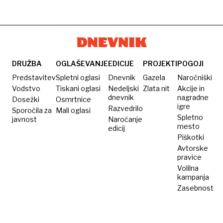
DRUŽBA
OGLAŠEVANJE
EDICIJE
PROJEKTI
POGOJI
Predstavitev
Spletni oglasi
Dnevnik
Gazela
Naročniški
Vodstvo
Tiskani oglasi
Nedeljski
Zlata nit
Akcije in
dnevnik
nagradne
Dosežki
Osmrtnice
igre
Razvedrilo
Sporočila za
Mali oglasi
Spletno
javnost
Naročanje
mesto
edicij
Piškotki
Avtorske
pravice
Volilna
kampanja
Zasebnost