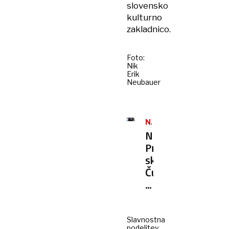
slovensko
kulturno
zakladnico.
Foto:
Nik
Erik
Neubauer
NAGRADE
Nagrajenci
Prešernovega
sklada:
Čudoviti
poklici
z
odgovornostjo
Slavnostna
podelitev