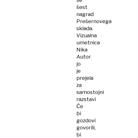
še
šest
nagrad
Prešernovega
sklada.
Vizualna
umetnica
Nika
Autor
jo
je
prejela
za
samostojni
razstavi
Če
bi
gozdovi
govorili,
bi