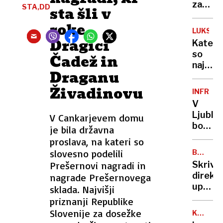
za
za
STA,DD
sta šli v
30.00
smeti
roke
evrov
pri
LUKSUZ
otroš
Dragici
Kateri
igrišču
so
Čadež in
našli
najdraž
truplo
Draganu
avtomo
dojenč
na
Živadinovu
INFRAS
svetu
V
in v
Ljublja
V Cankarjevem domu
Sloveni
bosta
je bila državna
zrasli
proslava, na kateri so
še
slovesno podelili
BOLEZE
dve
MODRIK
Prešernovi nagradi in
Skrival
stolpni
JEZIKA
direkt
nagrade Prešernovega
uprave
sklada. Najvišji
za
priznanji Republike
varno
Slovenije za dosežke
KRALJEV
hrano
DVOR