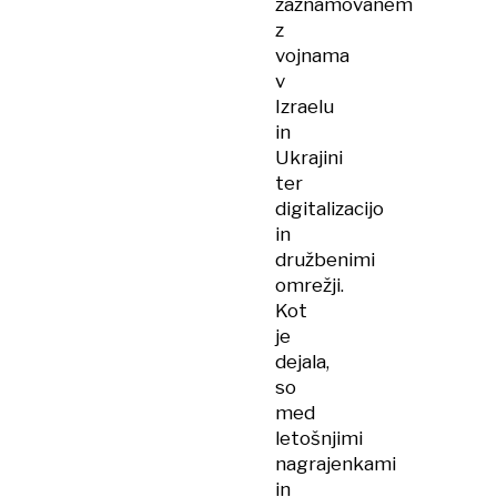
zaznamovanem
z
vojnama
v
Izraelu
in
Ukrajini
ter
digitalizacijo
in
družbenimi
omrežji.
Kot
je
dejala,
so
med
letošnjimi
nagrajenkami
in