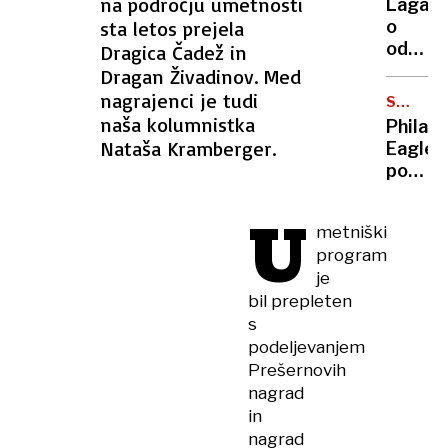
na področju umetnosti
Lagal
Vide
sta letos prejela
o
Znoj
odnos
Dragica Čadež in
s
Dragan Živadinov. Med
pedofi
nagrajenci je tudi
SUPER
Epste
BOWL
naša kolumnistka
Philade
Nataša Kramberger.
Eagles
ponižal
Mahom
U
in
metniški
Kansas
program
City
je
bil prepleten
s
podeljevanjem
Prešernovih
nagrad
in
nagrad