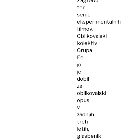
Zagrebu
ter
serijo
eksperimentalnih
filmov.
Oblikovalski
kolektiv
Grupa
Ee
jo
je
dobil
za
oblikovalski
opus
v
zadnjih
treh
letih,
glasbenik