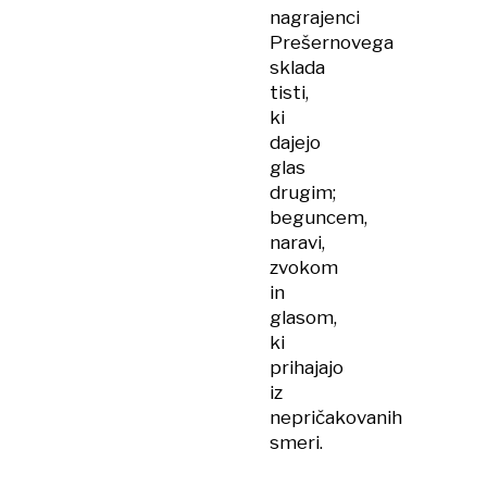
nagrajenci
Prešernovega
sklada
tisti,
ki
dajejo
glas
drugim;
beguncem,
naravi,
zvokom
in
glasom,
ki
prihajajo
iz
nepričakovanih
smeri.