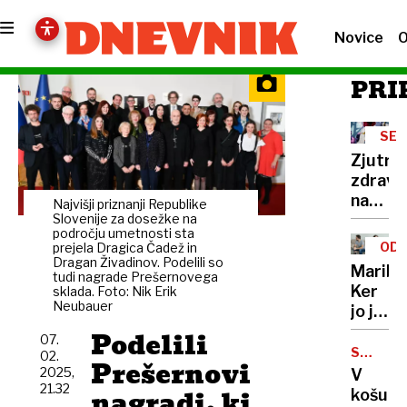
Novice
O
PRI
SE
OK
Zjutraj
zdrav,
nato
Najvišji priznanji Republike
pa
Slovenije za dosežke na
področju umetnosti sta
starši
ODŠ
prejela Dragica Čadež in
prejme
Dragan Živadinov. Podelili so
Maribo
tudi nagrade Prešernovega
klic,
Ker
sklada. Foto: Nik Erik
da je
Neubauer
jo je
zbolel
mož
Podelili
07.
varal,
SUM
02.
Prešernovi
DETOM
ga je
2025,
V
21.32
tožila
nagradi, ki
košu