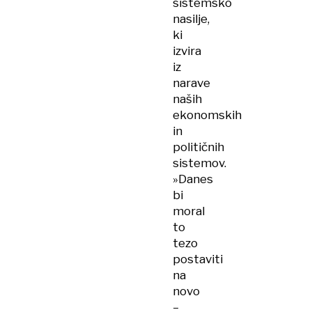
sistemsko
nasilje,
ki
izvira
iz
narave
naših
ekonomskih
in
političnih
sistemov.
»Danes
bi
moral
to
tezo
postaviti
na
novo
–