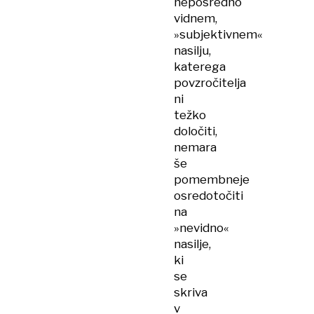
neposredno
vidnem,
»subjektivnem«
nasilju,
katerega
povzročitelja
ni
težko
določiti,
nemara
še
pomembneje
osredotočiti
na
»nevidno«
nasilje,
ki
se
skriva
v