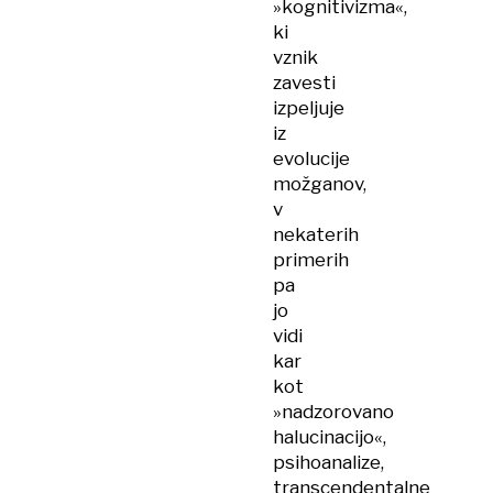
»kognitivizma«,
ki
vznik
zavesti
izpeljuje
iz
evolucije
možganov,
v
nekaterih
primerih
pa
jo
vidi
kar
kot
»nadzorovano
halucinacijo«,
psihoanalize,
transcendentalne