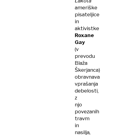
Lakota
ameriške
pisateljice
in
aktivistke
Roxane
Gay
(v
prevodu
Blaža
Škerjanca)
obravnava
vprašanja
debelosti,
z
njo
povezanih
travm
in
nasilja,