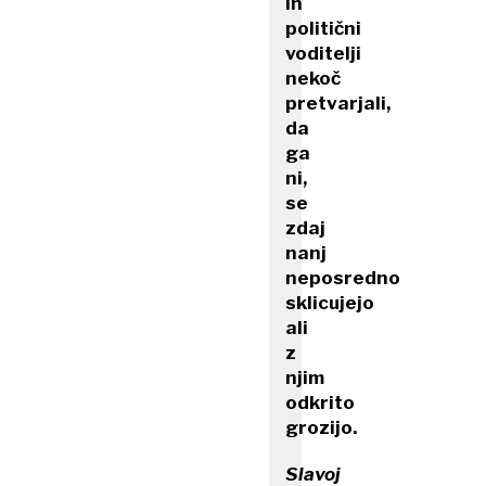
in
politični
voditelji
nekoč
pretvarjali,
da
ga
ni,
se
zdaj
nanj
neposredno
sklicujejo
ali
z
njim
odkrito
grozijo.
Slavoj