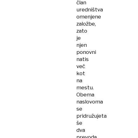
član
uredništva
omenjene
založbe,
zato
je
njen
ponovni
natis
več
kot
na
mestu.
Obema
naslovoma
se
pridružujeta
še
dva
prevoda