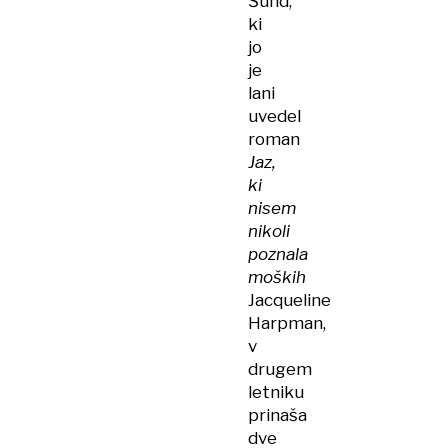
Šund,
ki
jo
je
lani
uvedel
roman
Jaz,
ki
nisem
nikoli
poznala
moških
Jacqueline
Harpman,
v
drugem
letniku
prinaša
dve