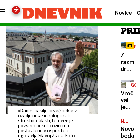
Novice
O
PRI
RE
Z
razma
družbe
omreži
na
GOR
Vršič
TUR
Vročin
leze
val
vsak,
je
ki
»Danes nasilje ni več nekje v
dosege
ozadju neke ideologije ali
potreb
gore,
struktur oblasti, temveč je
NALEZLJ
pravlji
povsem odkrito oziroma
BOLEZN
zaradi
Novoro
ozadje
postavljeno v ospredje,«
pomanj
bodo
ugotavlja Slavoj Žižek. Foto:
za