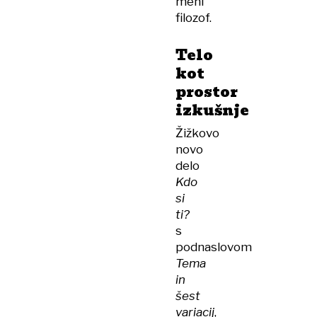
meni
filozof.
Telo
kot
prostor
izkušnje
Žižkovo
novo
delo
Kdo
si
ti?
s
podnaslovom
Tema
in
šest
variacij
,