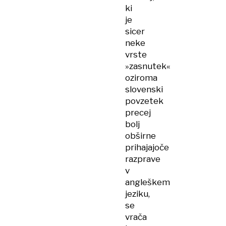
ki
je
sicer
neke
vrste
»zasnutek«
oziroma
slovenski
povzetek
precej
bolj
obširne
prihajajoče
razprave
v
angleškem
jeziku,
se
vrača