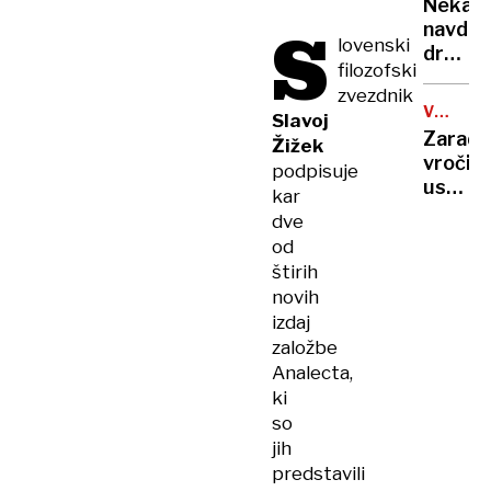
rekord
Nekate
orožje
S
navduš
za
lovenski
drugi
destabi
filozofski
zgrože
evrops
zvezdnik
umetn
demokr
VROČIN
Slavoj
inteli
VAL
Zaradi
Žižek
ustvari
vročin
podpisuje
nove
ustavlj
kar
viruse
žičnice
dve
na
od
ledeniš
štirih
smučiš
novih
v
izdaj
Alpah
založbe
Analecta,
ki
so
jih
predstavili