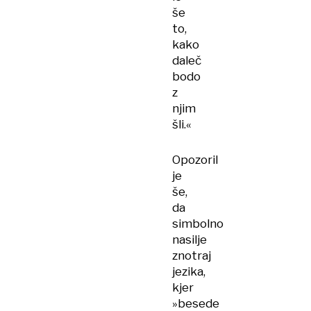
še
to,
kako
daleč
bodo
z
njim
šli.«
Opozoril
je
še,
da
simbolno
nasilje
znotraj
jezika,
kjer
»besede