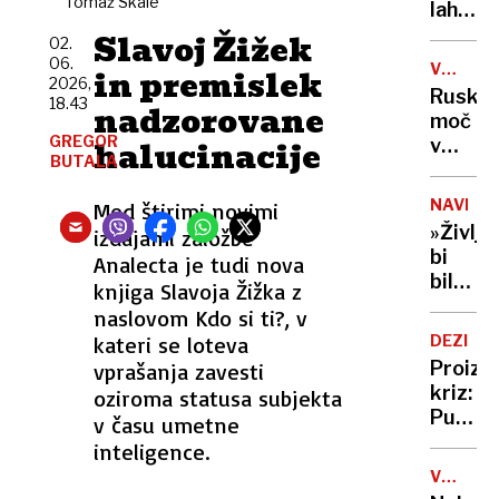
Tomaž Skale
vode
lahko
selfije
zaskrbl
zaščitil
Slavoj Žižek
02.
tudi
že v
06.
VOJNA
in premislek
v
porodni
2026,
V
Ruska
kočah
18.43
nadzorovane
UKRAJIN
moč
GREGOR
halucinacije
v
BUTALA
Tihem
oceanu
NAVDIH
Med štirimi novimi
z
»Življe
izdajami založbe
obsež
bi
Analecta je tudi nova
vojašk
bilo
knjiga Slavoja Žižka z
vajo
dolgoč
naslovom Kdo si ti?, v
preizku
97-
mornar
kateri se loteva
DEZINF
letnica
in
Proizv
vprašanja zavesti
z
balisti
kriz:
oziroma statusa subjekta
neverj
rakete
Putin
v času umetne
podvi
je
inteligence.
podrla
našel
lastni
V
novo
ZDA