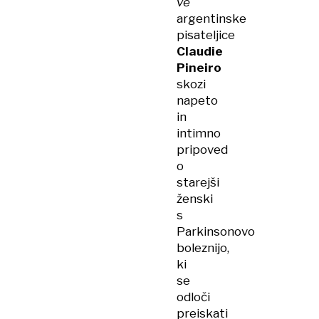
ve
argentinske
pisateljice
Claudie
Pineiro
skozi
napeto
in
intimno
pripoved
o
starejši
ženski
s
Parkinsonovo
boleznijo,
ki
se
odloči
preiskati