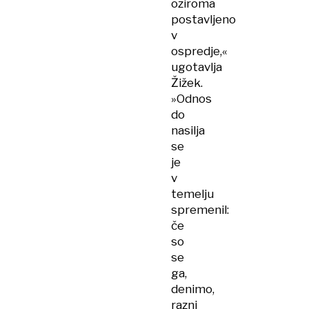
oziroma
postavljeno
v
ospredje,«
ugotavlja
Žižek.
»Odnos
do
nasilja
se
je
v
temelju
spremenil:
če
so
se
ga,
denimo,
razni