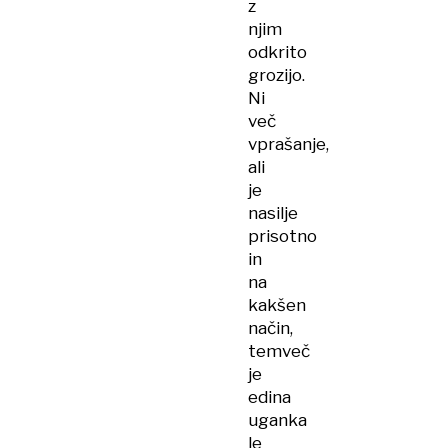
z
njim
odkrito
grozijo.
Ni
več
vprašanje,
ali
je
nasilje
prisotno
in
na
kakšen
način,
temveč
je
edina
uganka
le