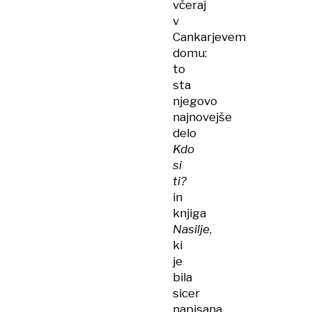
včeraj
v
Cankarjevem
domu:
to
sta
njegovo
najnovejše
delo
Kdo
si
ti?
in
knjiga
Nasilje
,
ki
je
bila
sicer
napisana