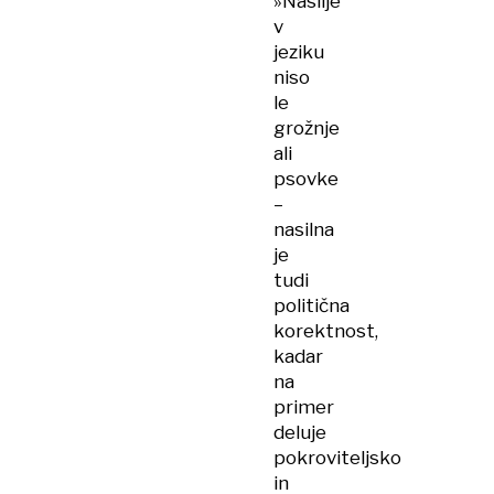
»Nasilje
v
jeziku
niso
le
grožnje
ali
psovke
–
nasilna
je
tudi
politična
korektnost,
kadar
na
primer
deluje
pokroviteljsko
in