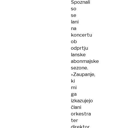
Spoznali
so
se
lani
na
koncertu
ob
odprtju
lanske
abonmajske
sezone.
»Zaupanje,
ki
mi
ga
izkazujejo
člani
orkestra
ter
direktor,