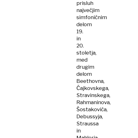
prisluh
največjim
simfoničnim
delom
19.
in
20.
stoletja,
med
drugim
delom
Beethovna,
Čajkovskega,
Stravinskega,
Rahmaninova,
Šostakoviča,
Debussyja,
Straussa
in
Mahlerja.