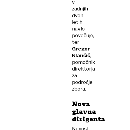
v
zadnjih
dveh
letih
naglo
povečuje,
ter
Gregor
Klančič
,
pomočnik
direktorja
za
področje
zbora.
Nova
glavna
dirigenta
Novost