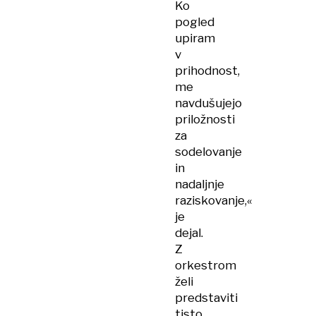
Ko
pogled
upiram
v
prihodnost,
me
navdušujejo
priložnosti
za
sodelovanje
in
nadaljnje
raziskovanje,«
je
dejal.
Z
orkestrom
želi
predstaviti
tisto