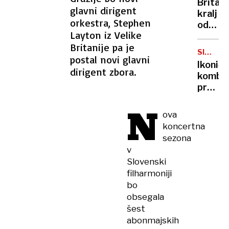
Britan
Nico
glavni dirigent
kralj
pa
orkestra, Stephen
odpove
njen
Layton iz Velike
obvezn
sin
Britanije pa je
zaradi
SIMBOL
postal novi glavni
strans
HIPIJEV
Ikoničn
učinko
dirigent zbora.
kombi
zdravlj
praznu
raka
75.
N
rojstni
ova
dan
koncertna
sezona
v
Slovenski
filharmoniji
bo
obsegala
šest
abonmajskih