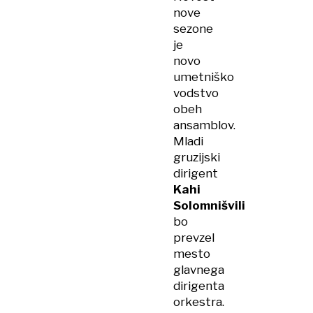
nove
sezone
je
novo
umetniško
vodstvo
obeh
ansamblov.
Mladi
gruzijski
dirigent
Kahi
Solomnišvili
bo
prevzel
mesto
glavnega
dirigenta
orkestra.