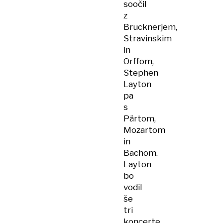
soočil
z
Brucknerjem,
Stravinskim
in
Orffom,
Stephen
Layton
pa
s
Pärtom,
Mozartom
in
Bachom.
Layton
bo
vodil
še
tri
koncerte