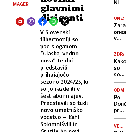
Nikoli
MAGER
glavnimi
nisem
dirigenti
pomisli
ONESNA
da je
Zaradi
to v
V Slovenski
onesna
moji
filharmoniji so
v
Ljublja
delu
pod sloganom
sploh
Logat
“Glasba, vedno
mogoč
ZDRAVS
voda
nova” te dni
Kako
nepitn
predstavili
so
prihajajočo
se
sezono 2024/25, ki
zasuka
cilji
so jo razdelili v
ODMEV
Golobo
šest abonmajev.
Po
vlade
Predstavili so tudi
Dončić
novo umetniško
prodaji
vodstvo – Kahi
Karma
Solomnišvili iz
je
VELIKA
psica,
Gruzije bo novi
BRITANI