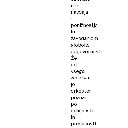
me
navdaja
s
ponižnostjo
in
zavedanjem
globoke
odgovornosti.
Že
od
vsega
začetka
je
orkester
poznan
po
odličnosti
in
predanosti.