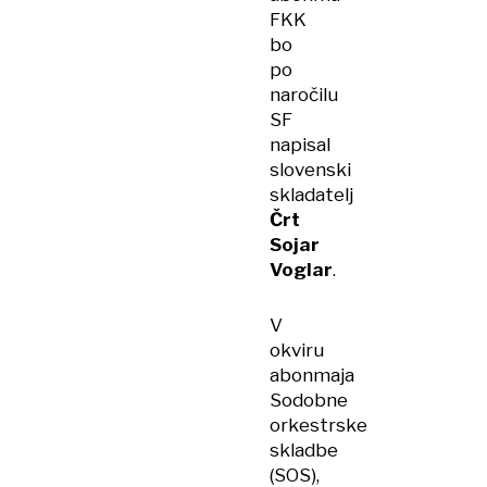
FKK
bo
po
naročilu
SF
napisal
slovenski
skladatelj
Črt
Sojar
Voglar
.
V
okviru
abonmaja
Sodobne
orkestrske
skladbe
(SOS),