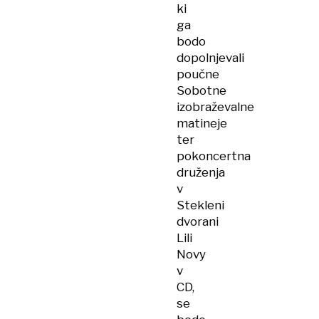
ki
ga
bodo
dopolnjevali
poučne
Sobotne
izobraževalne
matineje
ter
pokoncertna
druženja
v
Stekleni
dvorani
Lili
Novy
v
CD,
se