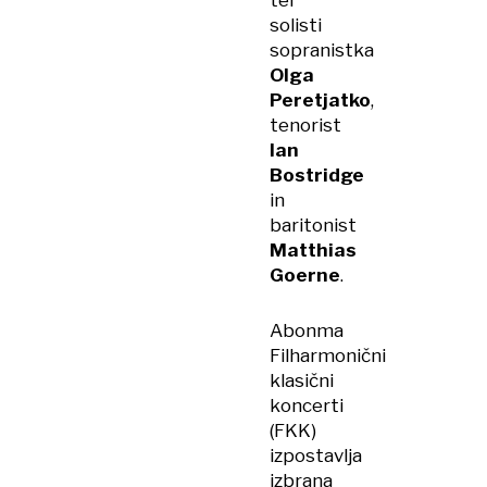
ter
solisti
sopranistka
Olga
Peretjatko
,
tenorist
Ian
Bostridge
in
baritonist
Matthias
Goerne
.
Abonma
Filharmonični
klasični
koncerti
(FKK)
izpostavlja
izbrana