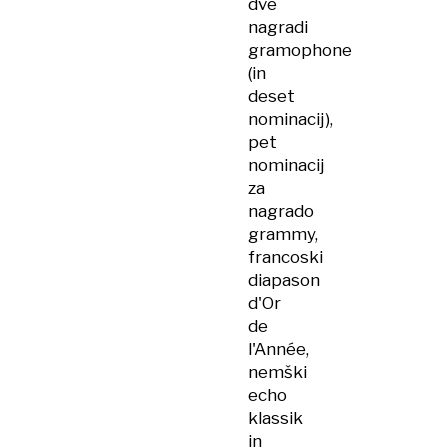
dve
nagradi
gramophone
(in
deset
nominacij),
pet
nominacij
za
nagrado
grammy,
francoski
diapason
d'Or
de
l'Année,
nemški
echo
klassik
in