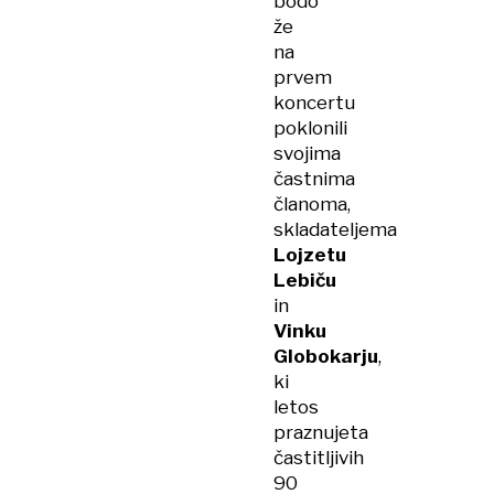
bodo
že
na
prvem
koncertu
poklonili
svojima
častnima
članoma,
skladateljema
Lojzetu
Lebiču
in
Vinku
Globokarju
,
ki
letos
praznujeta
častitljivih
90