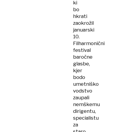
ki
bo
hkrati
zaokrožil
januarski
10.
Filharmonični
festival
baročne
glasbe,
kjer
bodo
umetniško
vodstvo
zaupali
nemškemu
dirigentu,
specialistu
za
staro