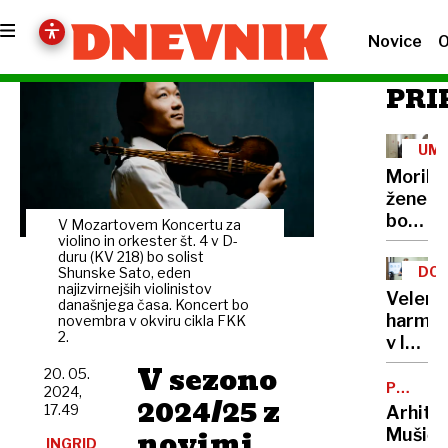
Novice
O
PRI
UM
Morile
žene
bo
V Mozartovem Koncertu za
sedel
violino in orkester št. 4 v D-
duru (KV 218) bo solist
21
DOB
Shunske Sato, eden
let
najizvirnejših violinistov
PRO
Velenj
današnjega časa. Koncert bo
harmon
novembra v okviru cikla FKK
2.
v lov
na
V sezono
20. 05.
nov
POTNIŠK
2024,
2024/25 z
CENTER
Guinne
17.49
Arhite
rekord
novimi
Mušič:
INGRID