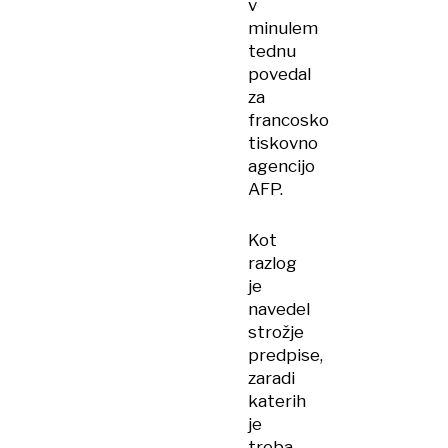
v
minulem
tednu
povedal
za
francosko
tiskovno
agencijo
AFP.
Kot
razlog
je
navedel
strožje
predpise,
zaradi
katerih
je
treba