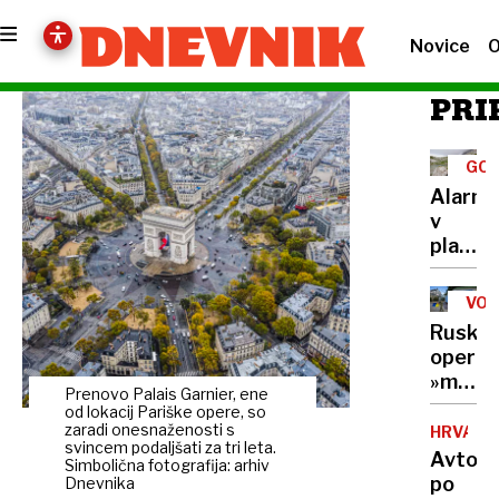
Novice
O
PRI
GOR
TUR
Alarm
v
planins
kočah:
»Če
VOJ
bo
V
Ruska
UKR
šlo
operac
tako
»mede
naprej,
Prenovo Palais Garnier, ene
past«:
od lokacij Pariške opere, so
bo
po
zaradi onesnaženosti s
HRVAŠK
vode
svincem podaljšati za tri leta.
lažni
Avto
zmanjk
Simbolična fotografija: arhiv
spletni
po
Dnevnika