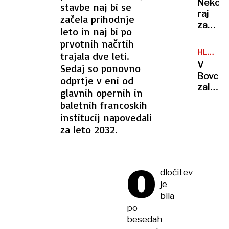
iz
Nekoč
stavbe naj bi se
24-
Lesc
raj
začela prihodnje
letni
za
očka,
leto in naj bi po
planinc
gasile
prvotnih načrtih
danes
in
HLADN
trajala dve leti.
na
FRONTA
bivši
V
Sedaj so ponovno
Vršič
rokom
Bovcu
odprtje v eni od
leze
zalilo
glavnih opernih in
vsak,
garaže
ki
baletnih francoskih
hotel
potreb
institucij napovedali
in
pravlji
za leto 2032.
kulturn
ozadje
dom,
za
nad
selfi
O
Sloveni
dločitev
zabelež
je
2000
bila
strel
po
besedah