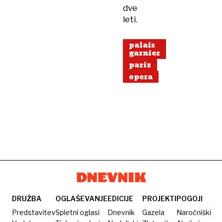
dve
leti.
palais
garnier
pariz
opera
DRUŽBA
OGLAŠEVANJE
EDICIJE
PROJEKTI
POGOJI
Predstavitev
Spletni oglasi
Dnevnik
Gazela
Naročniški