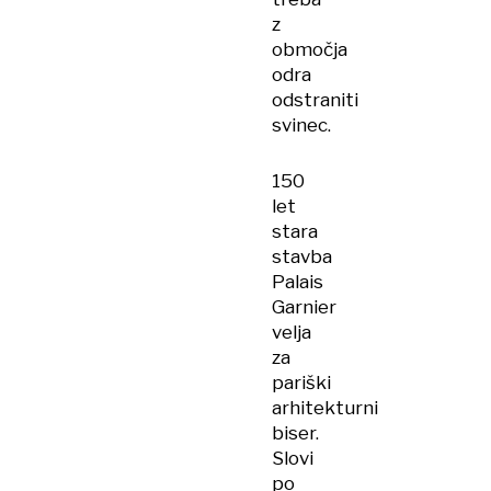
z
območja
odra
odstraniti
svinec.
150
let
stara
stavba
Palais
Garnier
velja
za
pariški
arhitekturni
biser.
Slovi
po