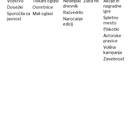
Vodstvo
Tiskani oglasi
Nedeljski
Zlata nit
Akcije in
dnevnik
nagradne
Dosežki
Osmrtnice
igre
Razvedrilo
Sporočila za
Mali oglasi
Spletno
javnost
Naročanje
mesto
edicij
Piškotki
Avtorske
pravice
Volilna
kampanja
Zasebnost