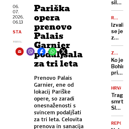
romanc
silovi
Pariška
06.
ukrajin
trku
07.
vojak
opera
prepolo
2026,
RAZVOJ
umrl
med
06.13
MOTNJA
prenovo
Izvalil
zaradi
mrtvim
se je
STA
Palais
zastru
tudi
z
povzroč
Garnier
dvema
brez
glavam
podaljšala
izpita
ZGODOV
a
V
Ko je
za tri leta
presen
SLIKI
Bohinj
IN
se
pričaka
BESEDI
tu
Prenovo Palais
cesarja
šele
Garnier, ene od
a se
začne
HRVAŠK
lokacij Pariške
je
Tragič
opere, so zaradi
pod
smrt
masko
onesnaženosti s
Sloven
skrival
svincem podaljšati
na
znan
za tri leta. Celovita
Pašma
obraz
REPORT
prenova in sanacija
umrl