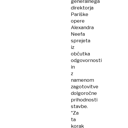
generalnega
direktorja
Pariške
opere
Alexandra
Neefa
sprejeta
iz
občutka
odgovornosti
in
z
namenom
zagotovitve
dolgoročne
prihodnosti
stavbe.
"Za
ta
korak