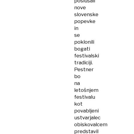
poslušali
nove
slovenske
popevke
in
se
poklonili
bogati
festivalski
tradiciji.
Pestner
bo
na
letošnjem
festivalu
kot
povabljeni
ustvarjalec
obiskovalcem
predstavil