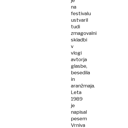
je
na
festivalu
ustvaril
tudi
zmagovalni
skladbi
v
vlogi
avtorja
glasbe,
besedila
in
aranžmaja.
Leta
1989
je
napisal
pesem
Vrniva