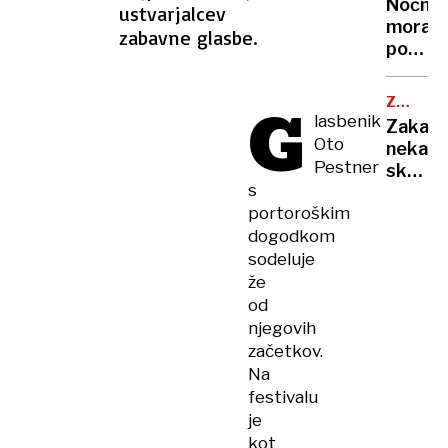
ohladili
Nočna
ustvarjalcev
»Bam!«
hitreje
mora
zabavne glasbe.
so
kot
poletn
prijeli
s
noči:
za
klimo
znanst
G
kuhaln
ZDRAVN
razkrili
NASVET
lasbenik
Zakaj
zakaj
Oto
nekate
v
Pestner
skoraj
vročini
s
nikoli
ne
portoroškim
ne
morem
dogodkom
zbolijo
zaspat
in
sodeluje
kaj
že
zares
od
krepi
njegovih
imunsk
začetkov.
sistem
Na
festivalu
je
kot