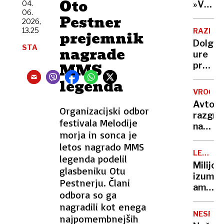
Oto
Nato,
04.
»V
Evropi
06.
znane
eni
Pestner
še ni
2026,
tudi
roki
13.25
RAZISK
prejemnik
tarče
nosiš
Dolge
STA
žalost,
nagrade
ure
v
MMS
pred
drugi
televiz
legenda
hvaležn
To je
VROČIN
ena
Avto,
najslab
Organizacijski odbor
razgre
navad
festivala Melodije
na
za
morja in sonca je
soncu?
vaše
letos nagrado MMS
S
možga
LEGEND
legenda podelil
tem
KUHARJI
Milijon
glasbeniku Otu
15-
izumite
sekun
Pestnerju. Člani
ameriš
trikom
odbora so ga
vegete
ga
nagradili kot enega
ko je
boste
NESPEČ
najpomembnejših
zavpil