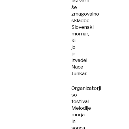
ustvaril
še
zmagovalno
skladbo
Slovenski
mornar,
ki
jo
je
izvedel
Nace
Junkar.
Organizatorji
so
festival
Melodije
morja
in
sonca