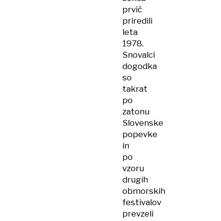
prvič
priredili
leta
1978.
Snovalci
dogodka
so
takrat
po
zatonu
Slovenske
popevke
in
po
vzoru
drugih
obmorskih
festivalov
prevzeli