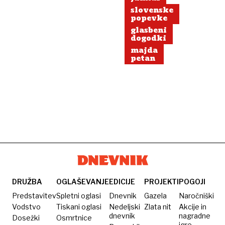
slovenske
popevke
glasbeni
dogodki
majda
petan
DRUŽBA
OGLAŠEVANJE
EDICIJE
PROJEKTI
POGOJI
Predstavitev
Spletni oglasi
Dnevnik
Gazela
Naročniški
Vodstvo
Tiskani oglasi
Nedeljski
Zlata nit
Akcije in
dnevnik
nagradne
Dosežki
Osmrtnice
igre