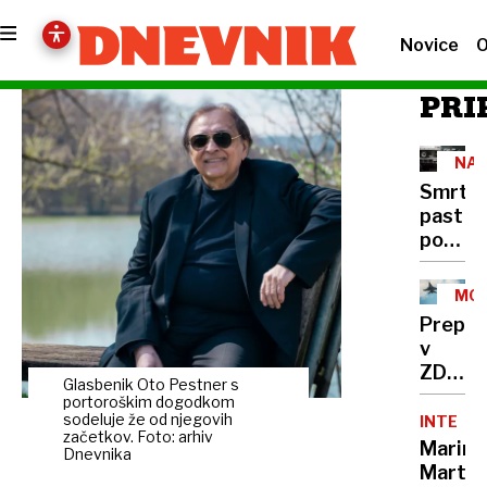
Novice
O
PRI
NA
CES
Smrto
past
pod
tovornj
400
MOŽ
mrtvih
SCE
Prepla
na
v
leto,
ZDA:
rešite
Glasbenik Oto Pestner s
Putin
portoroškim dogodkom
že
bi
sodeluje že od njegovih
INTERVJ
obstaja
začetkov. Foto: arhiv
lahko
Marina
a je
Dnevnika
napade
Marten
v