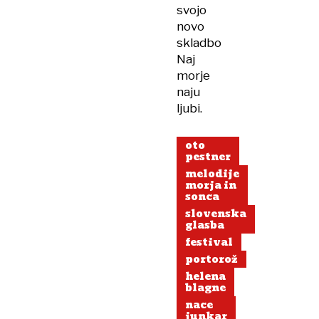
svojo
novo
skladbo
Naj
morje
naju
ljubi.
oto
pestner
melodije
morja in
sonca
slovenska
glasba
festival
portorož
helena
blagne
nace
junkar