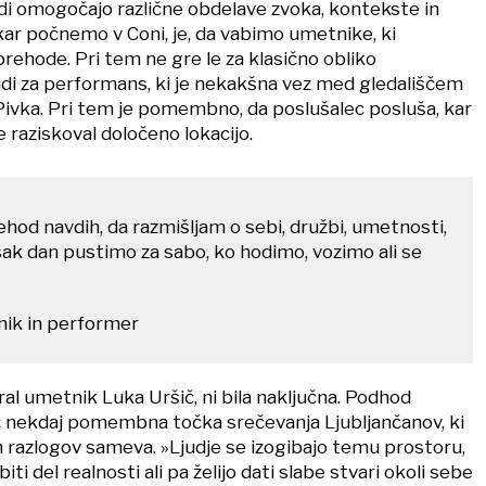
i omogočajo različne obdelave zvoka, kontekste in
kar počnemo v Coni, je, da vabimo umetnike, ki
prehode. Pri tem ne gre le za klasično obliko
di za performans, ki je nekakšna vez med gledališčem
 Pivka. Pri tem je pomembno, da poslušalec posluša, kar
je raziskoval določeno lokacijo.
hod navdih, da razmišljam o sebi, družbi, umetnosti,
sak dan pustimo za sabo, ko hodimo, vozimo ali se
nik in performer
izbral umetnik Luka Uršič, ni bila naključna. Podhod
 nekdaj pomembna točka srečevanja Ljubljančanov, ki
h razlogov sameva. »Ljudje se izogibajo temu prostoru,
biti del realnosti ali pa želijo dati slabe stvari okoli sebe