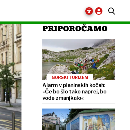
PRIPOROČAMO
GORSKI TURIZEM
Alarm v planinskih kočah:
»Če bo šlo tako naprej, bo
vode zmanjkalo«