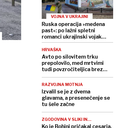
VOJNA V UKRAJINI
Ruska operacija »medena
past«: po lažni spletni
romanci ukrajinski vojak
umrl zaradi zastrupitve
HRVAŠKA
Avto po silovitem trku
prepolovilo, med mrtvimi
tudi povzročiteljica brez
izpita
RAZVOJNA MOTNJA
Izvalil se je z dvema
glavama, a presenečenje se
tu šele začne
ZGODOVINA V SLIKI IN
BESEDI
Ko je Bohinj pričakal cesarja,