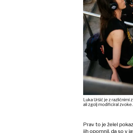
Luka Uršič je z različnimi 
ali zgolj modificiral zvok
Prav to je želel pokaz
jih opomnil, da so v j