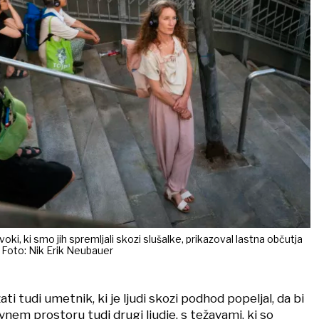
zvoki, ki smo jih spremljali skozi slušalke, prikazoval lastna občutja
e. Foto: Nik Erik Neubauer
ati tudi umetnik, ki je ljudi skozi podhod popeljal, da bi
avnem prostoru tudi drugi ljudje, s težavami, ki so