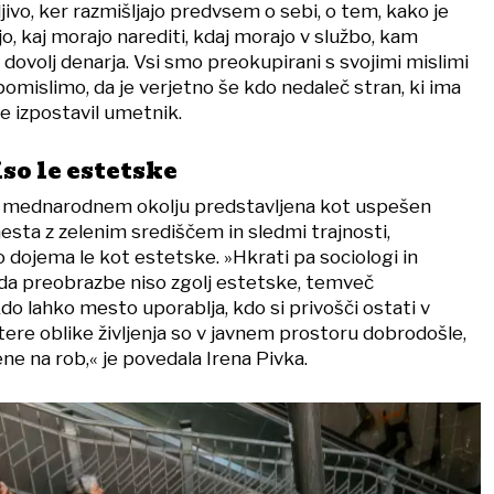
ljivo, ker razmišljajo predvsem o sebi, o tem, kako je
jo, kaj morajo narediti, kdaj morajo v službo, kam
 dovolj denarja. Vsi smo preokupirani s svojimi mislimi
 pomislimo, da je verjetno še kdo nedaleč stran, ki ima
e izpostavil umetnik.
o le estetske
er v mednarodnem okolju predstavljena kot uspešen
ta z zelenim središčem in sledmi trajnosti,
ojema le kot estetske. »Hkrati pa sociologi in
, da preobrazbe niso zgolj estetske, temveč
kdo lahko mesto uporablja, kdo si privošči ostati v
ere oblike življenja so v javnem prostoru dobrodošle,
ne na rob,« je povedala Irena Pivka.