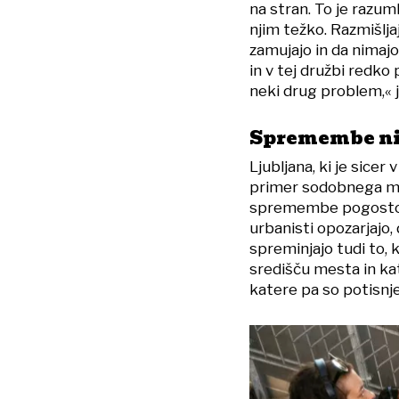
na stran. To je razum
njim težko. Razmišlja
zamujajo in da nimajo
in v tej družbi redko
neki drug problem,« j
Spremembe nis
Ljubljana, ki je sic
primer sodobnega mes
spremembe pogosto d
urbanisti opozarjajo
spreminjajo tudi to, 
središču mesta in kat
katere pa so potisnje