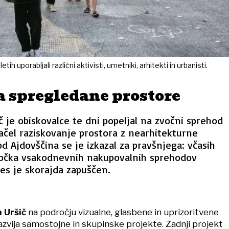
tih uporabljali različni aktivisti, umetniki, arhitekti in urbanisti.
 spregledane prostore
 je obiskovalce te dni popeljal na zvočni sprehod
ačel raziskovanje prostora z nearhitekturne
d Ajdovščina se je izkazal za pravšnjega: včasih
očka vsakodnevnih nakupovalnih sprehodov
es je skorajda zapuščen.
 Uršič
na področju vizualne, glasbene in uprizoritvene
zvija samostojne in skupinske projekte. Zadnji projekt