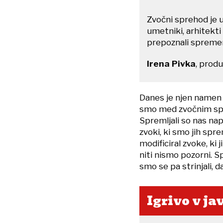
Zvočni sprehod je um
umetniki, arhitekti 
prepoznali spremem
Irena Pivka
, prod
Danes je njen namen n
smo med zvočnim spr
Spremljali so nas nap
zvoki, ki smo jih spre
modificiral zvoke, k
niti nismo pozorni. S
smo se pa strinjali, 
Igrivo v j