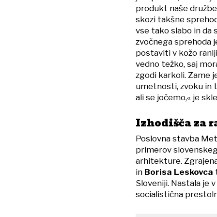
produkt naše družbe.
skozi takšne sprehode
vse tako slabo in da s
zvočnega sprehoda je 
postaviti v kožo ranlj
vedno težko, saj mora
zgodi karkoli. Zame j
umetnosti, zvoku in 
ali se jočemo,« je skle
Izhodišča za 
Poslovna stavba Meta
primerov slovenskeg
arhitekture. Zgrajena
in
Borisa Leskovca
Sloveniji. Nastala je 
socialistična presto