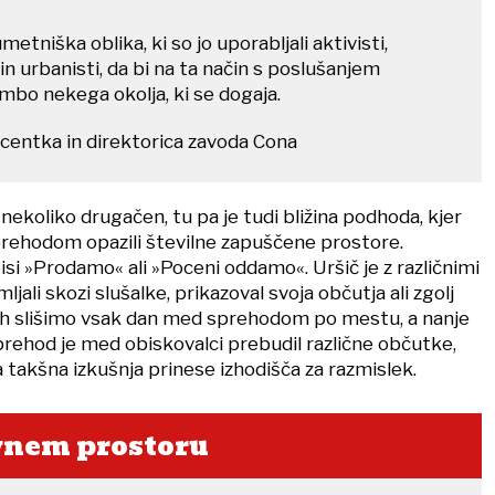
etniška oblika, ki so jo uporabljali aktivisti,
in urbanisti, da bi na ta način s poslušanjem
bo nekega okolja, ki se dogaja.
ucentka in direktorica zavoda Cona
ekoliko drugačen, tu pa je tudi bližina podhoda, kjer
ehodom opazili številne zapuščene prostore.
isi »Prodamo« ali »Poceni oddamo«. Uršič je z različnimi
mljali skozi slušalke, prikazoval svoja občutja ali zgolj
i jih slišimo vsak dan med sprehodom po mestu, a nanje
prehod je med obiskovalci prebudil različne občutke,
da takšna izkušnja prinese izhodišča za razmislek.
avnem prostoru