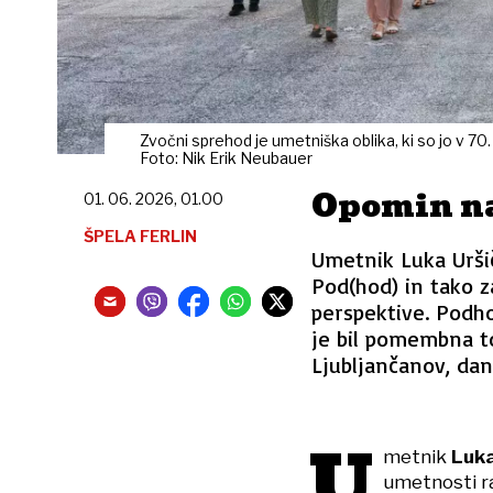
Zvočni sprehod je umetniška oblika, ki so jo v 70. le
Foto: Nik Erik Neubauer
Opomin na
01. 06. 2026, 01.00
ŠPELA FERLIN
Umetnik Luka Uršič
Pod(hod) in tako z
perspektive. Podho
je bil pomembna t
Ljubljančanov, dan
U
metnik
Luka
umetnosti ra