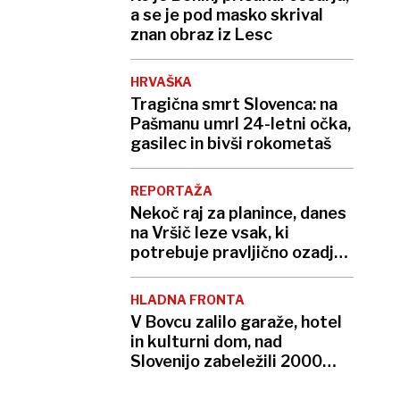
a se je pod masko skrival
znan obraz iz Lesc
HRVAŠKA
Tragična smrt Slovenca: na
Pašmanu umrl 24-letni očka,
gasilec in bivši rokometaš
REPORTAŽA
Nekoč raj za planince, danes
na Vršič leze vsak, ki
potrebuje pravljično ozadje
za selfi
HLADNA FRONTA
V Bovcu zalilo garaže, hotel
in kulturni dom, nad
Slovenijo zabeležili 2000
strel