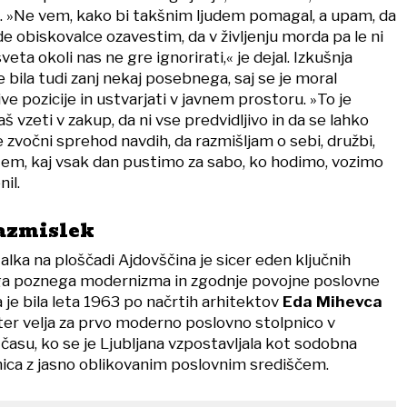
 »Ne vem, kako bi takšnim ljudem pomagal, a upam, da
 obiskovalce ozavestim, da v življenju morda pa le ni
veta okoli nas ne gre ignorirati,« je dejal. Izkušnja
bila tudi zanj nekaj posebnega, saj se je moral
ive pozicije in ustvarjati v javnem prostoru. »To je
š vzeti v zakup, da ni vse predvidljivo in da se lahko
e zvočni sprehod navdih, da razmišljam o sebi, družbi,
tem, kaj vsak dan pustimo za sabo, ko hodimo, vozimo
nil.
razmislek
lka na ploščadi Ajdovščina je sicer eden ključnih
a poznega modernizma in zgodnje povojne poslovne
 je bila leta 1963 po načrtih arhitektov
Eda Mihevca
ter velja za prvo moderno poslovno stolpnico v
v času, ko se je Ljubljana vzpostavljala kot sodobna
lnica z jasno oblikovanim poslovnim središčem.