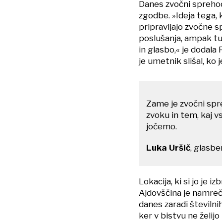
Danes zvočni sprehod
zgodbe. »Ideja tega, 
pripravljajo zvočne s
poslušanja, ampak tu
in glasbo,« je dodala
je umetnik slišal, ko 
Zame je zvočni spre
zvoku in tem, kaj v
jočemo.
Luka Uršič
, glasbe
Lokacija, ki si jo je 
Ajdovščina je namreč
danes zaradi številni
ker v bistvu ne želijo 