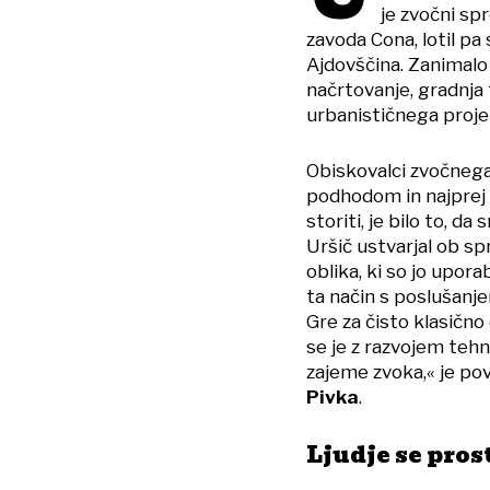
je zvočni s
zavoda Cona, lotil pa
Ajdovščina. Zanimalo 
načrtovanje, gradnja 
urbanističnega projek
Obiskovalci zvočnega
podhodom in najprej 
storiti, je bilo to, da
Uršič ustvarjal ob s
oblika, ki so jo uporab
ta način s poslušanj
Gre za čisto klasično
se je z razvojem tehn
zajeme zvoka,« je po
Pivka
.
Ljudje se pros