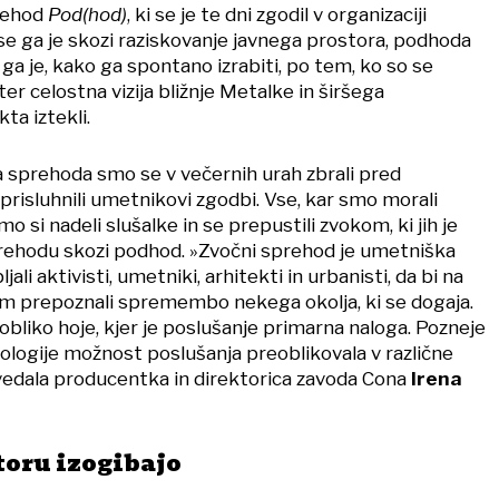
prehod
Pod(hod)
, ki se je te dni zgodil v organizaciji
 se ga je skozi raziskovanje javnega prostora, podhoda
ga je, kako ga spontano izrabiti, po tem, ko so se
ter celostna vizija bližnje Metalke in širšega
ta iztekli.
 sprehoda smo se v večernih urah zbrali pred
prisluhnili umetnikovi zgodbi. Vse, kar smo morali
 smo si nadeli slušalke in se prepustili zvokom, ki jih je
prehodu skozi podhod. »Zvočni sprehod je umetniška
ljali aktivisti, umetniki, arhitekti in urbanisti, da bi na
em prepoznali spremembo nekega okolja, ki se dogaja.
 obliko hoje, kjer je poslušanje primarna naloga. Pozneje
ologije možnost poslušanja preoblikovala v različne
vedala producentka in direktorica zavoda Cona
Irena
toru izogibajo