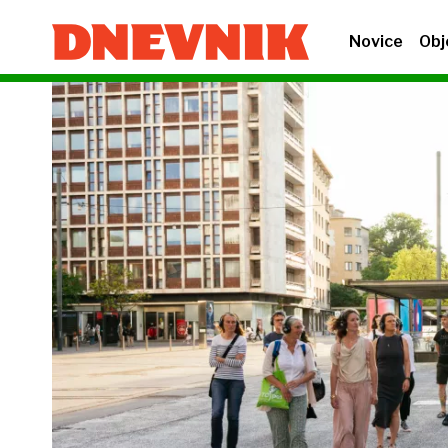
Novice
Obj